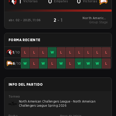
1
0
0
Victorias
Empates
Victorias
North American
2
-
1
abr. 02 - 2025, 11:06
Challengers League
Group Stage
Split 1 2025 Group
Stage
FORMA RECIENTE
1
/10
L
L
L
W
L
L
L
L
L
L
6
/10
W
L
W
L
W
L
W
W
W
L
INFO DEL PARTIDO
Torneo
North American Challengers League - North American
Challengers League Spring 2026
Fecha
Hora de inicio