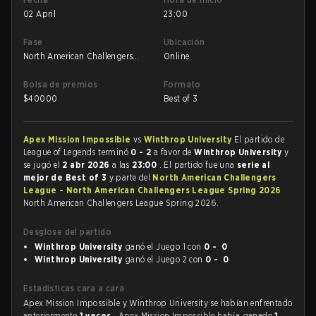
02 April
23:00
Fase
Ubicación
North American Challengers
Online
League Spring 2026
Bolsa de premios
Formato
$
40000
Best of 3
Apex Mission Impossible
vs
Winthrop University
El partido de
League of Legends terminó
0 - 2
a favor de
Winthrop University
y
se jugó el
2 abr 2026
a las
23:00
. El partido fue una
serie al
mejor de Best of 3
y parte del
North American Challengers
League - North American Challengers League Spring 2026
North American Challengers League Spring 2026.
Desglose del partido
Winthrop University
ganó el Juego 1 con
0 - 0
Winthrop University
ganó el Juego 2 con
0 - 0
Estadísticas cara a cara
Apex Mission Impossible y Winthrop University se habían enfrentado
anteriormente
1 veces
. Apex Mission Impossible había ganado
1