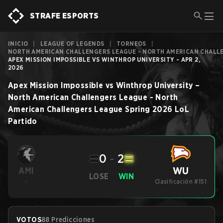
STRAFE ESPORTS
INICIO
|
LEAGUE OF LEGENDS
|
TORNEOS
|
NORTH AMERICAN CHALLENGERS LEAGUE - NORTH AMERICAN CHALLE
APEX MISSION IMPOSSIBLE VS WINTHROP UNIVERSITY - APR 2,
2026
Apex Mission Impossible
vs
Winthrop University
–
North American Challengers League - North
American Challengers League Spring 2026
LoL
Partido
0
-
2
WU
AMI
LOSE
WIN
-
Clasificación #151
VOTOS
88 Predicciones