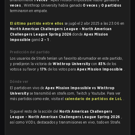
veces
, Winthrop University había ganado
0 veces
y
0 partidos
terminaron en empate.
El último partido entre ellos
se jugó el 2 abr 2025 a las 23:06 en
North American Challengers League - North American
Challengers League Spring 2026
donde
Apex Mission
Impossible
ganó
2 - 1
.
Predicción del partido
Los usuarios de Strafe tenían un favorito abrumador en este partido,
y predijeron la victoria de
Winthrop University
con
83%
de los
votos a su favor y
17%
de los votos para
Apex Mission Impossible
.
Dónde ver
El partido en vivo de
Apex Mission Impossible vs Winthrop
University
se transmitió en strafe.com, Twitch y Youtube. Para ver
más partidos como este, visita el
calendario de partidos de LoL
.
Sigue el resto de la acción del
North American Challengers
League - North American Challengers League Spring 2026
,
así como VODs, destacados y transmisiones en vivo, todo en Strafe.