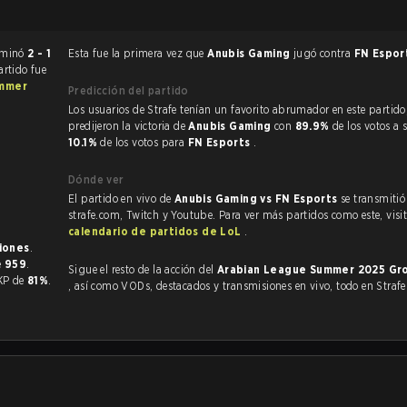
 League of Legends terminó
2 - 1
Esta fue la primera vez que
Anubis Gaming
jugó contra
FN Espor
artido fue
ummer
Predicción del partido
Los usuarios de Strafe tenían un favorito abrumador en este partido, y
predijeron la victoria de
Anubis Gaming
con
89.9%
de los votos a 
10.1%
de los votos para
FN Esports
.
Dónde ver
El partido en vivo de
Anubis Gaming vs FN Esports
se transmitió
strafe.com, Twitch y Youtube. Para ver más partidos como este, visit
calendario de partidos de LoL
.
ciones
.
de
959
.
Sigue el resto de la acción del
Arabian League Summer 2025 Gr
n KP de
81%
.
, así como VODs, destacados y transmisiones en vivo, todo en Strafe