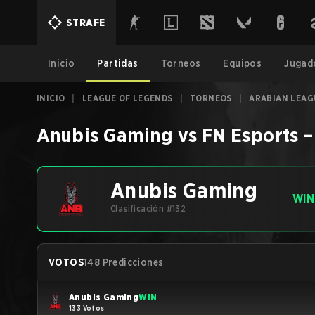
STRAFE
Inicio
Partidas
Torneos
Equipos
Jugad
INICIO
|
LEAGUE OF LEGENDS
|
TORNEOS
|
ARABIAN LEAG
Anubis Gaming
vs
FN Esports
Anubis Gaming
WIN
Clasificación #132
VOTOS
148 Predicciones
Anubis Gaming
WIN
133 Votos