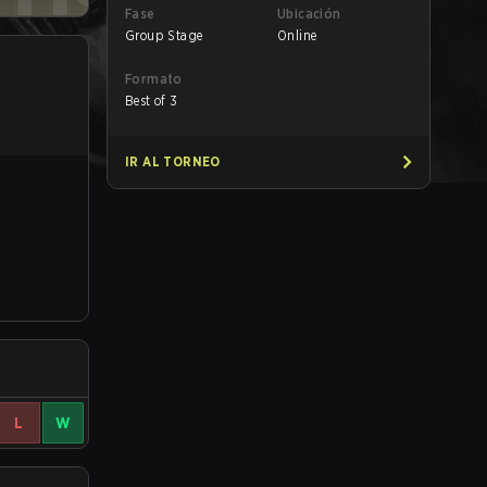
Fase
Ubicación
Group Stage
Online
Formato
Best of 3
IR AL TORNEO
L
W