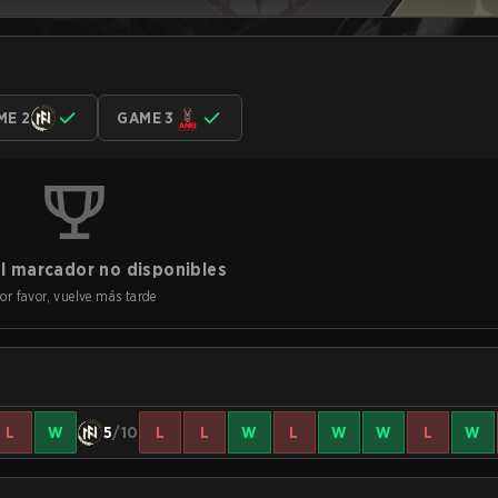
ME 2
GAME 3
l marcador no disponibles
or favor, vuelve más tarde
L
W
5
/10
L
L
W
L
W
W
L
W