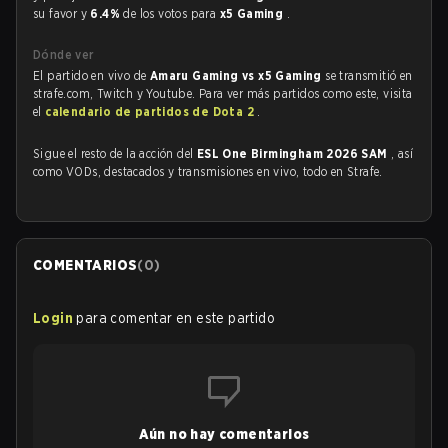
su favor y
6.4%
de los votos para
x5 Gaming
.
Dónde ver
El partido en vivo de
Amaru Gaming vs x5 Gaming
se transmitió en
strafe.com, Twitch y Youtube. Para ver más partidos como este, visita
el
calendario de partidos de Dota 2
.
Sigue el resto de la acción del
ESL One Birmingham 2026 SAM
, así
como VODs, destacados y transmisiones en vivo, todo en Strafe.
COMENTARIOS
(
0
)
Login
para comentar en este partido
Aún no hay comentarios