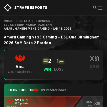
STRAFE ESPORTS
INICIO
|
DOTA 2
|
TORNEOS
|
ESL ONE BIRMINGHAM 2026 SAM
|
AMARU GAMING VS X5 GAMING - JAN 18, 2026
Amaru Gaming
vs
x5 Gaming
–
ESL One Birmingham
2026 SAM
Dota 2
Partido
2
-
1
X5G
Ama
WIN
LOSE
Clasificación #32
-
TU PREDICCIÓN
109 Predicciones
Ama
WIN
X5G
160 points
6%