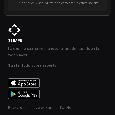
¡Inicia sesión y sé el primero en comenzar la conversación!
STRAFE
La experiencia número uno para fans de esports en la
web y móvil.
Strafe, todo sobre esports
Background image by
Karuhe_KarlHe