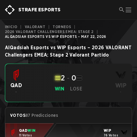
STRAFE ESPORTS
INICIO
|
VALORANT
|
TORNEOS
|
2026 VALORANT CHALLENGERS EMEA: STAGE 2
|
ALQADSIAH ESPORTS VS WIP ESPORTS - MAY 22, 2026
AlQadsiah Esports
vs
WIP Esports
–
2026 VALORANT
Challengers EMEA: Stage 2
Valorant
Partido
2
-
0
WIP
QAD
WIN
LOSE
-
-
VOTOS
87 Predicciones
QAD
WIN
WIP
11 Votos
76 Votos