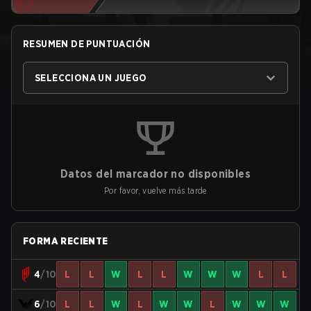
RESUMEN DE PUNTUACIÓN
SELECCIONA UN JUEGO
Datos del marcador no disponibles
Por favor, vuelve más tarde
FORMA RECIENTE
4
/10
L
L
W
L
L
W
W
W
L
L
6
/10
L
L
W
L
W
W
L
W
W
W