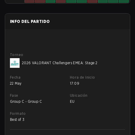
INFO DEL PARTIDO
Torneo
2026 VALORANT Challengers EMEA: Stage 2
Fecha
Hora de inicio
22 May
17:09
Fase
Ubicación
Group C - Group C
EU
Formato
Best of 3