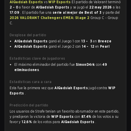
AlQadsiah Esports
vs
WIP Esports
El partido de Valorant terminó
2 - 0
a favor de
AlQadsiah Esports
y se jugó el
22 may 2026
a las
17:09
. El partido fue una
serie al mejor de Best of 3
y parte del
2026 VALORANT Challengers EMEA: Stage 2
Group C - Group
C.
Desglose del partido
AlQadsiah Esports
ganó el Juego 1 con
13 - 3
en
Breeze
AlQadsiah Esports
ganó el Juego 2 con
14 - 12
en
Pearl
Estadísticas clave de jugadores
El máximo eliminador del partido fue
SimonD4rk
con
49
eliminaciones
.
Estadísticas cara a cara
Esta fue la primera vez que
AlQadsiah Esports
jugó contra
WIP
Esports
.
Predicción del partido
Los usuarios de Strafe tenían un favorito abrumador en este partido,
y predijeron la victoria de
WIP Esports
con
87.4%
de los votos a su
favor y
12.6%
de los votos para
AlQadsiah Esports
.