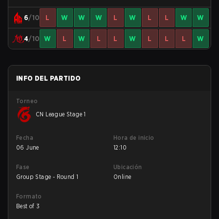
6
/10
L
W
W
W
L
W
L
L
W
W
4
/10
W
L
W
L
L
W
L
L
L
W
INFO DEL PARTIDO
Torneo
CN League Stage 1
Fecha
Hora de inicio
06 June
12:10
Fase
Ubicación
Group Stage - Round 1
Online
Formato
Best of 3