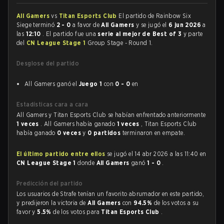
All Gamers
vs
Titan Esports Club
El partido de Rainbow Six
Siege terminó
2 - 0
a favor de
All Gamers
y se jugó el
6 jun 2026
a
las
12:10
. El partido fue una
serie al mejor de Best of 3
y parte
del
CN League Stage 1
Group Stage - Round 1.
Desglose del partido
All Gamers ganó el
Juego 1
con
0 - 0
en
Estadísticas cara a cara
All Gamers y Titan Esports Club se habían enfrentado anteriormente
1 veces
. All Gamers había ganado
1 veces
, Titan Esports Club
había ganado
0 veces
y
0 partidos
terminaron en empate.
El último partido entre ellos
se jugó el 14 abr 2026 a las 11:40 en
CN League Stage 1
donde
All Gamers
ganó
1 - 0
.
Predicción del partido
Los usuarios de Strafe tenían un favorito abrumador en este partido,
y predijeron la victoria de
All Gamers
con
94.5%
de los votos a su
favor y
5.5%
de los votos para
Titan Esports Club
.