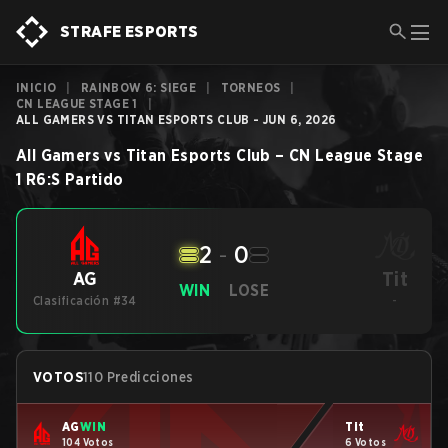
STRAFE ESPORTS
INICIO
|
RAINBOW 6: SIEGE
|
TORNEOS
|
CN LEAGUE STAGE 1
|
ALL GAMERS VS TITAN ESPORTS CLUB - JUN 6, 2026
All Gamers
vs
Titan Esports Club
–
CN League Stage
1
R6:S
Partido
2
-
0
Tit
AG
WIN
LOSE
Clasificación #34
-
VOTOS
110 Predicciones
AG
WIN
Tit
104 Votos
6 Votos