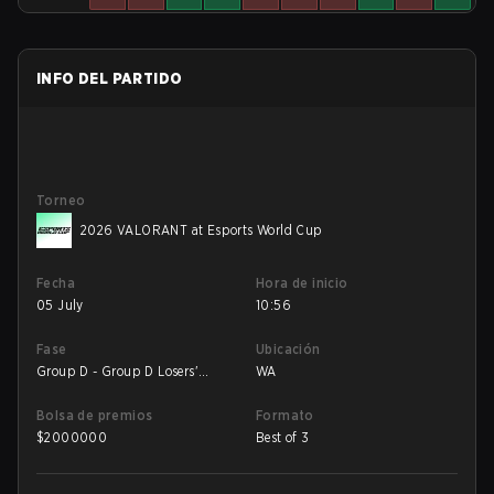
INFO DEL PARTIDO
Torneo
2026 VALORANT at Esports World Cup
Fecha
Hora de inicio
05 July
10:56
Fase
Ubicación
Group D - Group D Losers'
WA
Match
Bolsa de premios
Formato
$
2000000
Best of 3