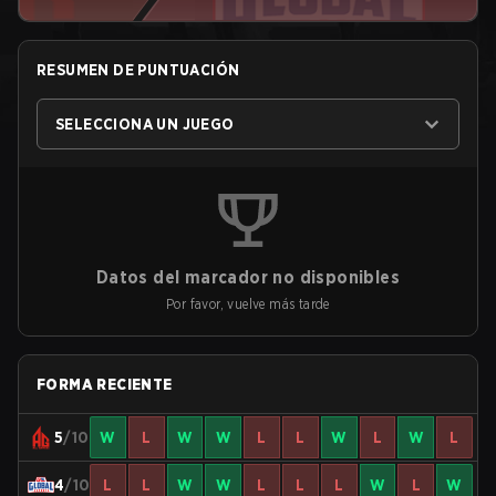
RESUMEN DE PUNTUACIÓN
SELECCIONA UN JUEGO
Datos del marcador no disponibles
Por favor, vuelve más tarde
FORMA RECIENTE
5
/10
W
L
W
W
L
L
W
L
W
L
4
/10
L
L
W
W
L
L
L
W
L
W