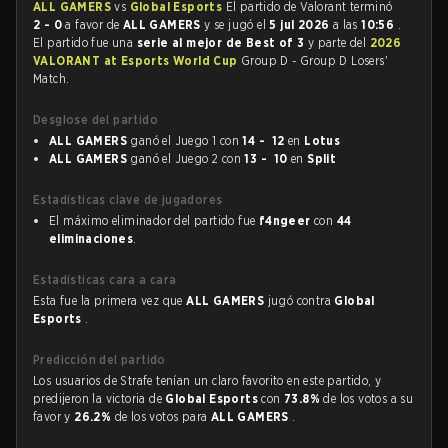
ALL GAMERS
vs
Global Esports
El partido de Valorant terminó
2 - 0
a favor de
ALL GAMERS
y se jugó el
5 jul 2026
a las
10:56
.
El partido fue una
serie al mejor de Best of 3
y parte del
2026
VALORANT at Esports World Cup
Group D - Group D Losers'
Match.
Desglose del partido
ALL GAMERS
ganó el Juego 1 con
14 - 12
en
Lotus
ALL GAMERS
ganó el Juego 2 con
13 - 10
en
Split
Estadísticas clave de jugadores
El máximo eliminador del partido fue
f4ngeer
con
44
eliminaciones
.
Estadísticas cara a cara
Esta fue la primera vez que
ALL GAMERS
jugó contra
Global
Esports
.
Predicción del partido
Los usuarios de Strafe tenían un claro favorito en este partido, y
predijeron la victoria de
Global Esports
con
73.8%
de los votos a su
favor y
26.2%
de los votos para
ALL GAMERS
.