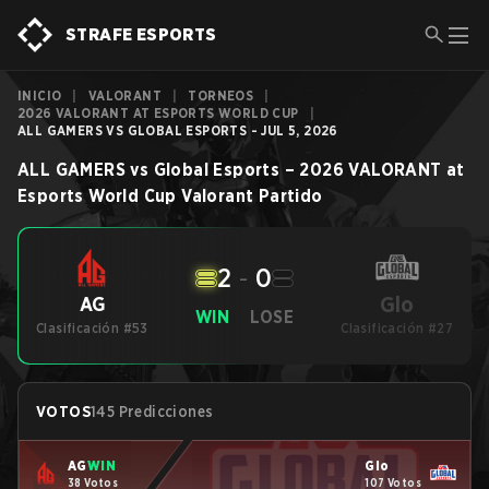
STRAFE ESPORTS
INICIO
|
VALORANT
|
TORNEOS
|
2026 VALORANT AT ESPORTS WORLD CUP
|
ALL GAMERS VS GLOBAL ESPORTS - JUL 5, 2026
ALL GAMERS
vs
Global Esports
–
2026 VALORANT at
Esports World Cup
Valorant
Partido
2
-
0
Glo
AG
WIN
LOSE
Clasificación #53
Clasificación #27
VOTOS
145 Predicciones
AG
WIN
Glo
38 Votos
107 Votos