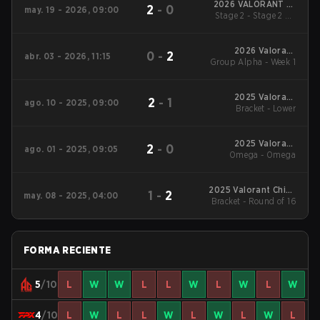
2026 VALORANT at
2
-
0
may. 19 - 2026, 09:00
Stage 2 - Stage 2 LB
Esports World Cup
Final
2026 Valorant
0
-
2
abr. 03 - 2026, 11:15
Group Alpha - Week 1
Champions Tour:
China Stage 1
2025 Valorant
2
-
1
ago. 10 - 2025, 09:00
Champions Tour:
Bracket - Lower
China Stage 2
2025 Valorant
2
-
0
ago. 01 - 2025, 09:05
Champions Tour:
Omega - Omega
China Stage 2
2025 Valorant China
1
-
2
may. 08 - 2025, 04:00
Evolution Series Act-2
Bracket - Round of 16
FORMA RECIENTE
5
/10
L
W
W
L
L
W
L
W
L
W
4
/10
L
W
L
L
W
L
W
L
W
L