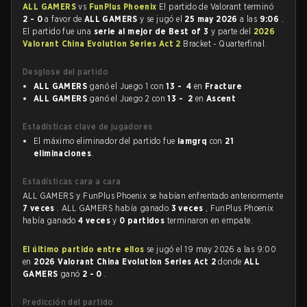
ALL GAMERS
vs
FunPlus Phoenix
El partido de Valorant terminó
2 - 0
a favor de
ALL GAMERS
y se jugó el
25 may 2026
a las
9:06
.
El partido fue una
serie al mejor de Best of 3
y parte del
2026
Valorant China Evolution Series Act 2
Bracket - Quarterfinal.
Desglose del partido
ALL GAMERS
ganó el Juego 1 con
13 - 4
en
Fracture
ALL GAMERS
ganó el Juego 2 con
13 - 2
en
Ascent
Estadísticas clave de jugadores
El máximo eliminador del partido fue
iamgrq
con
21
eliminaciones
.
Estadísticas cara a cara
ALL GAMERS y FunPlus Phoenix se habían enfrentado anteriormente
7 veces
. ALL GAMERS había ganado
3 veces
, FunPlus Phoenix
había ganado
4 veces
y
0 partidos
terminaron en empate.
El último partido entre ellos
se jugó el 19 may 2026 a las 9:00
en
2026 Valorant China Evolution Series Act 2
donde
ALL
GAMERS
ganó
2 - 0
.
Predicción del partido