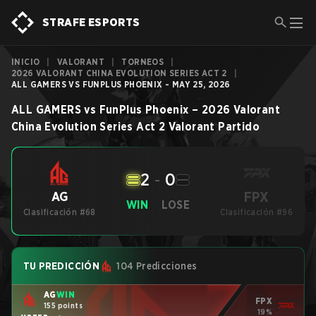
STRAFE ESPORTS
INICIO
|
VALORANT
|
TORNEOS
|
2026 VALORANT CHINA EVOLUTION SERIES ACT 2
|
ALL GAMERS VS FUNPLUS PHOENIX - MAY 25, 2026
ALL GAMERS
vs
FunPlus Phoenix
–
2026 Valorant
China Evolution Series Act 2
Valorant
Partido
2
-
0
FPX
AG
WIN
LOSE
Clasificación #68
Clasificación #96
TU PREDICCIÓN
104 Predicciones
AG
WIN
FPX
155 points
19%