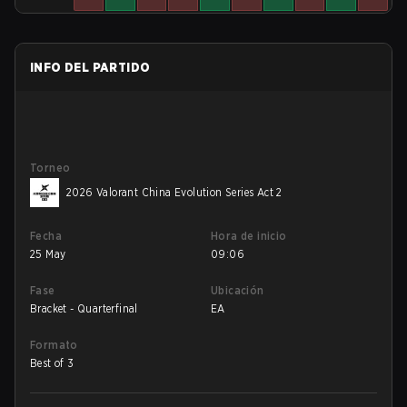
INFO DEL PARTIDO
Torneo
2026 Valorant China Evolution Series Act 2
Fecha
Hora de inicio
25 May
09:06
Fase
Ubicación
Bracket - Quarterfinal
EA
Formato
Best of 3