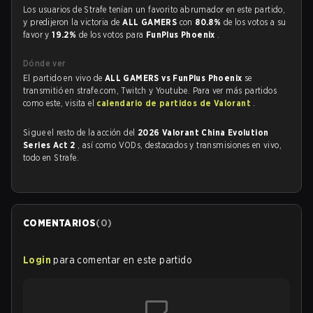
Los usuarios de Strafe tenían un favorito abrumador en este partido,
y predijeron la victoria de
ALL GAMERS
con
80.8%
de los votos a su
favor y
19.2%
de los votos para
FunPlus Phoenix
.
Dónde ver
El partido en vivo de
ALL GAMERS vs FunPlus Phoenix
se
transmitió en strafe.com, Twitch y Youtube. Para ver más partidos
como este, visita el
calendario de partidos de Valorant
.
Sigue el resto de la acción del
2026 Valorant China Evolution
Series Act 2
, así como VODs, destacados y transmisiones en vivo,
todo en Strafe.
COMENTARIOS
(
0
)
Login
para comentar en este partido