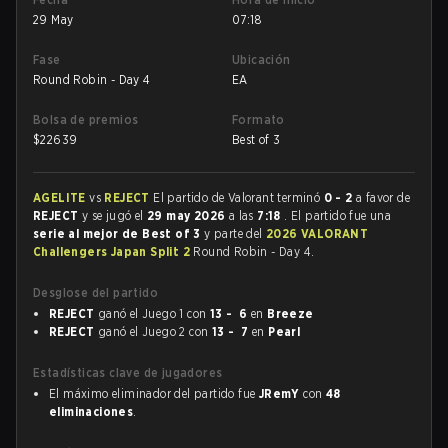
29 May
07:18
Fase
Ubicación
Round Robin - Day 4
EA
Bolsa de premios
Formato
$
22639
Best of 3
AGELITE
vs
REJECT
El partido de Valorant terminó
0 - 2
a favor de
REJECT
y se jugó el
29 may 2026
a las
7:18
. El partido fue una
serie al mejor de Best of 3
y parte del
2026 VALORANT
Challengers Japan Split 2
Round Robin - Day 4.
Desglose del partido
REJECT
ganó el Juego 1 con
13 - 6
en
Breeze
REJECT
ganó el Juego 2 con
13 - 7
en
Pearl
Estadísticas clave de jugadores
El máximo eliminador del partido fue
JRemY
con
48
eliminaciones
.