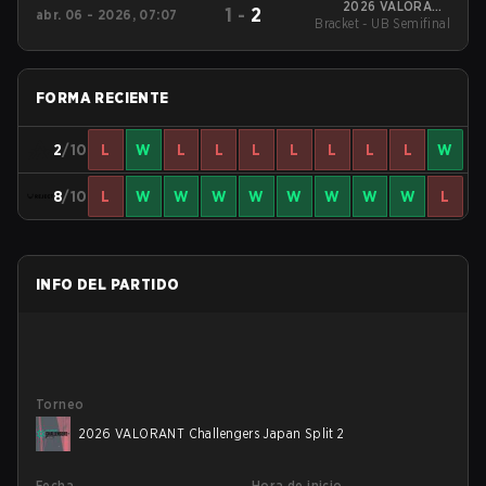
2026 VALORANT
1
-
2
abr. 06 - 2026, 07:07
Bracket - UB Semifinal
Challengers Japan
Split 1
FORMA RECIENTE
2
/10
L
W
L
L
L
L
L
L
L
W
8
/10
L
W
W
W
W
W
W
W
W
L
INFO DEL PARTIDO
Torneo
2026 VALORANT Challengers Japan Split 2
Fecha
Hora de inicio