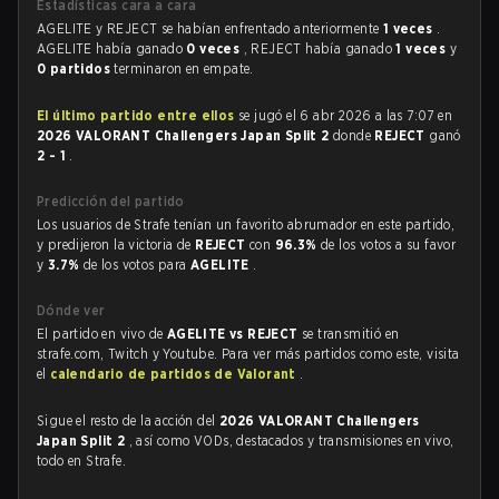
Estadísticas cara a cara
AGELITE y REJECT se habían enfrentado anteriormente
1 veces
.
AGELITE había ganado
0 veces
, REJECT había ganado
1 veces
y
0 partidos
terminaron en empate.
El último partido entre ellos
se jugó el 6 abr 2026 a las 7:07 en
2026 VALORANT Challengers Japan Split 2
donde
REJECT
ganó
2 - 1
.
Predicción del partido
Los usuarios de Strafe tenían un favorito abrumador en este partido,
y predijeron la victoria de
REJECT
con
96.3%
de los votos a su favor
y
3.7%
de los votos para
AGELITE
.
Dónde ver
El partido en vivo de
AGELITE vs REJECT
se transmitió en
strafe.com, Twitch y Youtube. Para ver más partidos como este, visita
el
calendario de partidos de Valorant
.
Sigue el resto de la acción del
2026 VALORANT Challengers
Japan Split 2
, así como VODs, destacados y transmisiones en vivo,
todo en Strafe.