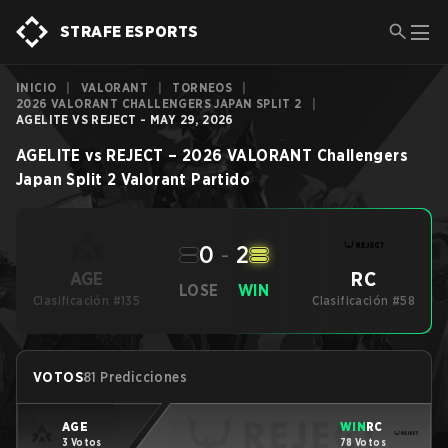
STRAFE ESPORTS
INICIO
|
VALORANT
|
TORNEOS
|
2026 VALORANT CHALLENGERS JAPAN SPLIT 2
|
AGELITE VS REJECT - MAY 29, 2026
AGELITE
vs
REJECT
–
2026 VALORANT Challengers
Japan Split 2
Valorant
Partido
0
-
2
RC
AGE
LOSE
WIN
Clasificación #135
Clasificación #58
VOTOS
81 Predicciones
AGE
WIN
RC
3 Votos
78 Votos