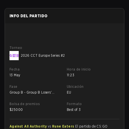
INFO DEL PARTIDO
Torneo
2026 CCT Europe Series #2
Fecha
Hora de inicio
13 May
11:23
Fase
Ubicación
Group B - Group B Losers'
EU
Match
Bolsa de premios
Formato
$
25000
Best of 3
Against All Authority
vs
Rune Eaters
El partido de CS:GO