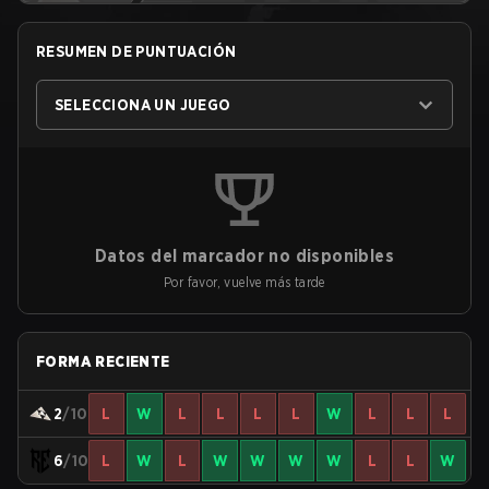
RESUMEN DE PUNTUACIÓN
SELECCIONA UN JUEGO
Datos del marcador no disponibles
Por favor, vuelve más tarde
FORMA RECIENTE
2
/10
L
W
L
L
L
L
W
L
L
L
6
/10
L
W
L
W
W
W
W
L
L
W