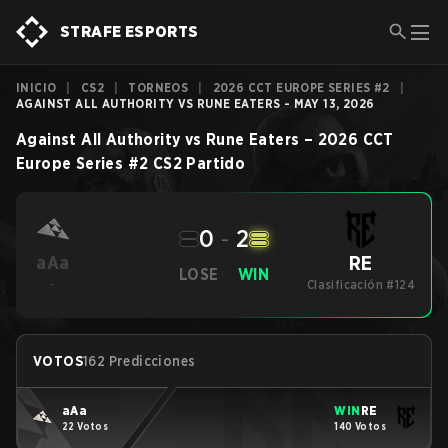
STRAFE ESPORTS
INICIO
|
CS2
|
TORNEOS
|
2026 CCT EUROPE SERIES #2
|
AGAINST ALL AUTHORITY VS RUNE EATERS - MAY 13, 2026
Against All Authority
vs
Rune Eaters
–
2026 CCT
Europe Series #2
CS2
Partido
0
-
2
RE
aAa
LOSE
WIN
-
Clasificación #124
VOTOS
162 Predicciones
aAa
WIN
RE
22 Votos
140 Votos