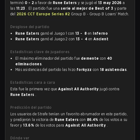
terminó
0 - 2
a favor de
Rune Eaters
y se jugó el
13 may 2026
a
las
11:23
. El partido fue una
serie al mejor de Best of 3
y parte
del
2026 CCT Europe Series #2
Group B - Group B Losers' Match.
Desglose del partido
Rune Eaters
ganó el Juego 1 con
13 - 8
en
Inferno
Rune Eaters
ganó el Juego 2 con
13 - 4
en
Ancient
Estadísticas clave de jugadores
El máximo eliminador del partido fue
demente
con
40
eliminaciones
.
Más asistencias del partido las hizo
forkyzz
con
18 asistencias
.
Estadísticas cara a cara
Esta fue la primera vez que
Against All Authority
jugó contra
Rune Eaters
.
Predicción del partido
Los usuarios de Strafe tenían un favorito abrumador en este partido,
y predijeron la victoria de
Rune Eaters
con
86.4%
de los votos a su
favor y
13.6%
de los votos para
Against All Authority
.
Dónde ver