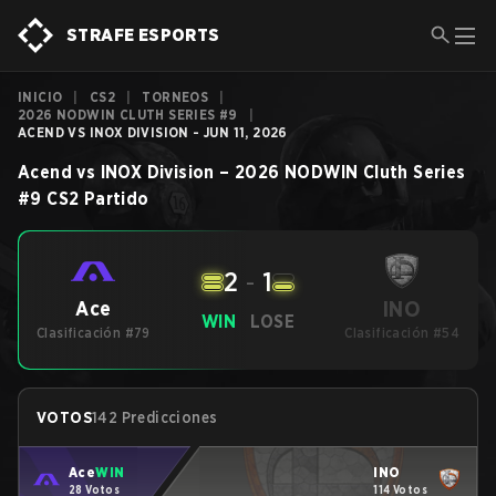
STRAFE ESPORTS
INICIO
|
CS2
|
TORNEOS
|
2026 NODWIN CLUTH SERIES #9
|
ACEND VS INOX DIVISION - JUN 11, 2026
Acend
vs
INOX Division
–
2026 NODWIN Cluth Series
#9
CS2
Partido
2
-
1
INO
Ace
WIN
LOSE
Clasificación #79
Clasificación #54
VOTOS
142 Predicciones
Ace
WIN
INO
28 Votos
114 Votos