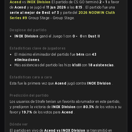
Acend
vs
INOX Division
El partido de CS:GO terminó
2 - 1
a favor
de
Acend
y se jugó el
11 jun 2026
a las
8:15
. El partido fue una
serie al mejor de Best of 3
y parte del
2026 NODWIN Cluth
Series #9
Group Stage - Group Stage.
Desglose del partido
INOX Division
ganó el Juego 1 con
0 - 0
en
Dust II
Estadísticas clave de jugadores
El máximo eliminador del partido fue
h4rn
con
43
eliminaciones
.
Más asistencias del partido las hizo
k1slll
con
18 asistencias
.
Estadísticas cara a cara
Esta fue la primera vez que
Acend
jugó contra
INOX Division
.
Predicción del partido
Los usuarios de Strafe tenían un favorito abrumador en este partido,
y predijeron la victoria de
INOX Division
con
80.3%
de los votos a su
favor y
19.7%
de los votos para
Acend
.
Dónde ver
El partido en vivo de
Acend vs INOX Division
se transmitió en