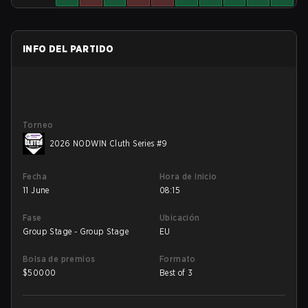
INFO DEL PARTIDO
Torneo
2026 NODWIN Cluth Series #9
Fecha
Hora de inicio
11 June
08:15
Fase
Ubicación
Group Stage - Group Stage
EU
Bolsa de premios
Formato
$
50000
Best of 3