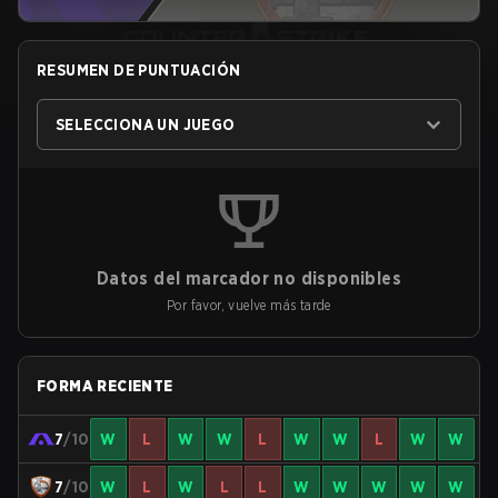
RESUMEN DE PUNTUACIÓN
SELECCIONA UN JUEGO
Datos del marcador no disponibles
Por favor, vuelve más tarde
FORMA RECIENTE
7
/10
W
L
W
W
L
W
W
L
W
W
7
/10
W
L
W
L
L
W
W
W
W
W