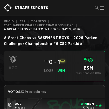
STRAFE ESPORTS
INICIO
|
CS2
|
TORNEOS
|
2026 PARKEN CHALLENGER CHAMPIONSHIP #6
|
A GREAT CHAOS VS BASEMENT BOYS - MAY 9, 2026
A Great Chaos
vs
BASEMENT BOYS
–
2026 Parken
Challenger Championship #6
CS2
Partido
0
-
1
BSM
AGC
LOSE
WIN
-
Clasificación #116
VOTOS
83 Predicciones
AGC
WIN
BSM
6 Votos
77 Votos