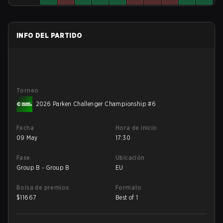
INFO DEL PARTIDO
Torneo
2026 Parken Challenger Championship #6
Fecha
Hora de inicio
09 May
17:30
Fase
Ubicación
Group B - Group B
EU
Bolsa de premios
Formato
$
11667
Best of 1