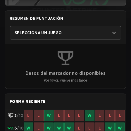
RESUMEN DE PUNTUACIÓN
SELECCIONA UN JUEGO
Datos del marcador no disponibles
Por favor, vuelve más tarde
FORMA RECIENTE
2
/10
L
L
W
L
L
L
W
L
L
L
6
/10
W
L
W
W
W
L
L
L
W
W