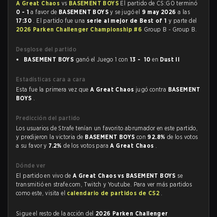
A Great Chaos
vs
BASEMENT BOYS
El partido de CS:GO terminó
0 - 1
a favor de
BASEMENT BOYS
y se jugó el
9 may 2026
a las
17:30
. El partido fue una
serie al mejor de Best of 1
y parte del
2026 Parken Challenger Championship #6
Group B - Group B.
Desglose del partido
BASEMENT BOYS
ganó el Juego 1 con
13 - 10
en
Dust II
Estadísticas cara a cara
Esta fue la primera vez que
A Great Chaos
jugó contra
BASEMENT
BOYS
.
Predicción del partido
Los usuarios de Strafe tenían un favorito abrumador en este partido,
y predijeron la victoria de
BASEMENT BOYS
con
92.8%
de los votos
a su favor y
7.2%
de los votos para
A Great Chaos
.
Dónde ver
El partido en vivo de
A Great Chaos vs BASEMENT BOYS
se
transmitió en strafe.com, Twitch y Youtube. Para ver más partidos
como este, visita el
calendario de partidos de CS2
.
Sigue el resto de la acción del
2026 Parken Challenger