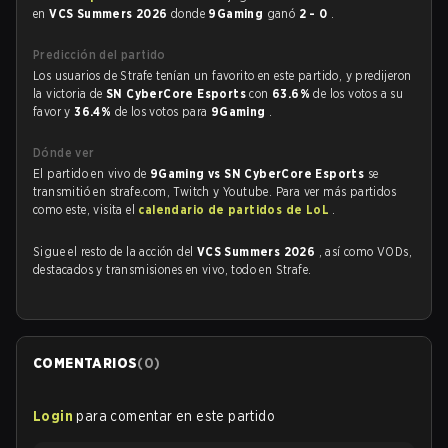
en
VCS Summers 2026
donde
9Gaming
ganó
2 - 0
.
Predicción del partido
Los usuarios de Strafe tenían un favorito en este partido, y predijeron
la victoria de
SN CyberCore Esports
con
63.6%
de los votos a su
favor y
36.4%
de los votos para
9Gaming
.
Dónde ver
El partido en vivo de
9Gaming vs SN CyberCore Esports
se
transmitió en strafe.com, Twitch y Youtube. Para ver más partidos
como este, visita el
calendario de partidos de LoL
.
Sigue el resto de la acción del
VCS Summers 2026
, así como VODs,
destacados y transmisiones en vivo, todo en Strafe.
COMENTARIOS
(
0
)
Login
para comentar en este partido