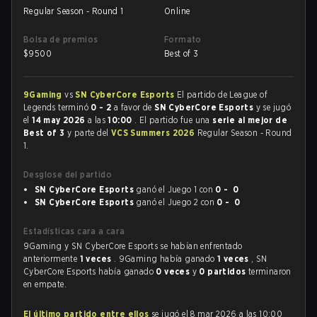
Regular Season - Round 1
Online
Bolsa de premios
Formato
$
9500
Best of 3
9Gaming
vs
SN CyberCore Esports
El partido de League of
Legends terminó
0 - 2
a favor de
SN CyberCore Esports
y se jugó
el
14 may 2026
a las
10:00
. El partido fue una
serie al mejor de
Best of 3
y parte del
VCS Summers 2026
Regular Season - Round
1.
Desglose del partido
SN CyberCore Esports
ganó el Juego 1 con
0 - 0
SN CyberCore Esports
ganó el Juego 2 con
0 - 0
Estadísticas cara a cara
9Gaming y SN CyberCore Esports se habían enfrentado
anteriormente
1 veces
. 9Gaming había ganado
1 veces
, SN
CyberCore Esports había ganado
0 veces
y
0 partidos
terminaron
en empate.
El último partido entre ellos
se jugó el 8 mar 2026 a las 10:00