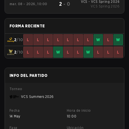
VCS - VCS Spring 2026
2
-
0
mar. 08 - 2026, 10:00
VCS Spring 2026
FORMA RECIENTE
2
/10
L
L
L
L
L
L
L
W
L
W
2
/10
L
L
L
W
L
L
W
L
L
L
INFO DEL PARTIDO
Torneo
VCS Summers 2026
Fecha
Hora de inicio
14 May
10:00
Fase
Ubicación