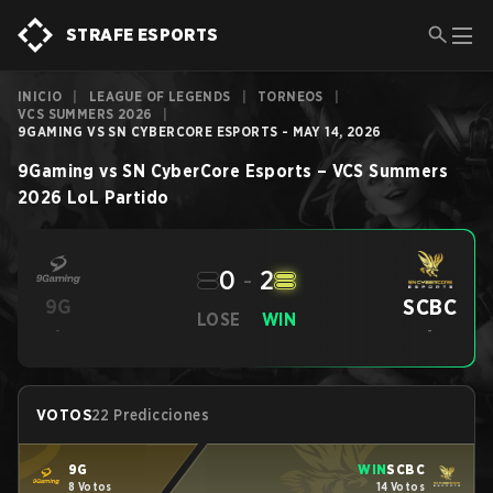
STRAFE ESPORTS
INICIO
|
LEAGUE OF LEGENDS
|
TORNEOS
|
VCS SUMMERS 2026
|
9GAMING VS SN CYBERCORE ESPORTS - MAY 14, 2026
9Gaming
vs
SN CyberCore Esports
–
VCS Summers
2026
LoL
Partido
0
-
2
SCBC
9G
LOSE
WIN
-
-
VOTOS
22 Predicciones
9G
WIN
SCBC
8 Votos
14 Votos