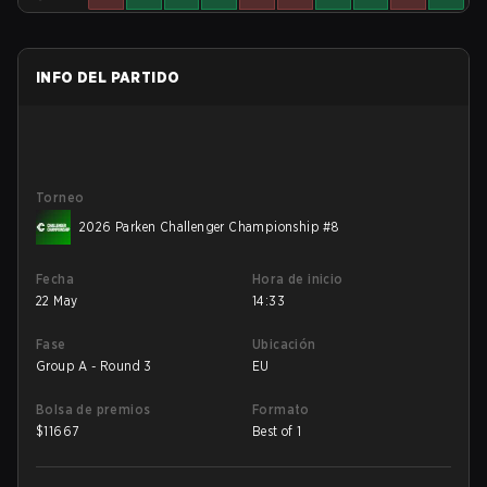
INFO DEL PARTIDO
Torneo
2026 Parken Challenger Championship #8
Fecha
Hora de inicio
22 May
14:33
Fase
Ubicación
Group A - Round 3
EU
Bolsa de premios
Formato
$
11667
Best of 1