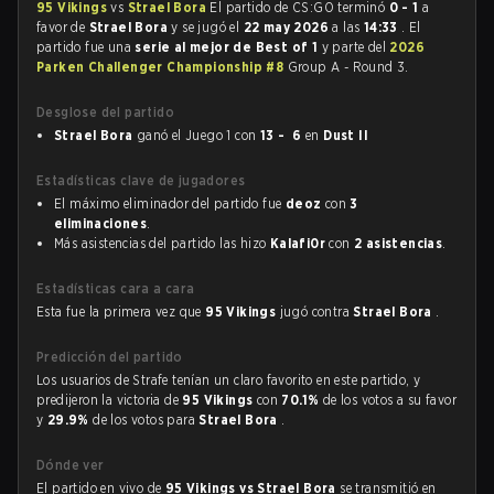
95 Vikings
vs
Strael Bora
El partido de CS:GO terminó
0 - 1
a
favor de
Strael Bora
y se jugó el
22 may 2026
a las
14:33
. El
partido fue una
serie al mejor de Best of 1
y parte del
2026
Parken Challenger Championship #8
Group A - Round 3.
Desglose del partido
Strael Bora
ganó el Juego 1 con
13 - 6
en
Dust II
Estadísticas clave de jugadores
El máximo eliminador del partido fue
deoz
con
3
eliminaciones
.
Más asistencias del partido las hizo
Kalafi0r
con
2 asistencias
.
Estadísticas cara a cara
Esta fue la primera vez que
95 Vikings
jugó contra
Strael Bora
.
Predicción del partido
Los usuarios de Strafe tenían un claro favorito en este partido, y
predijeron la victoria de
95 Vikings
con
70.1%
de los votos a su favor
y
29.9%
de los votos para
Strael Bora
.
Dónde ver
El partido en vivo de
95 Vikings vs Strael Bora
se transmitió en