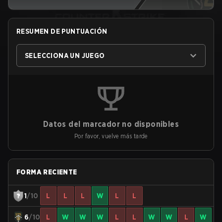
RESUMEN DE PUNTUACIÓN
SELECCIONA UN JUEGO
Datos del marcador no disponibles
Por favor, vuelve más tarde
FORMA RECIENTE
1
/10
L
L
L
W
L
L
6
/10
L
W
W
W
L
L
W
W
L
W