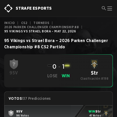
STRAFE ESPORTS
INICIO
|
CS2
|
TORNEOS
|
2026 PARKEN CHALLENGER CHAMPIONSHIP #8
|
95 VIKINGS VS STRAEL BORA - MAY 22, 2026
95 Vikings
vs
Strael Bora
–
2026 Parken Challenger
Championship #8
CS2
Partido
0
-
1
Str
95V
LOSE
WIN
-
Clasificación #198
VOTOS
137 Predicciones
95V
WIN
Str
96 Votos
41 Votos