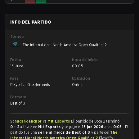
INFO DEL PARTIDO
Torneo
The International North America Open Qualifier 2
Fecha
Hora de inicio
13 June
00:05
Fase
Ubicación
Playoffs - Quarterfinals
Online
Formato
Best of 3
5chudsnoanchor
vs
Mit Esports
El partido de Dota 2 terminó
0 - 2
a favor de
Mit Esports
y se jugó el
13 jun 2026
a las
0:05
. El
partido fue una
serie al mejor de Best of 3
y parte del
The
International North America Open Qualifier 2
Playoffs -