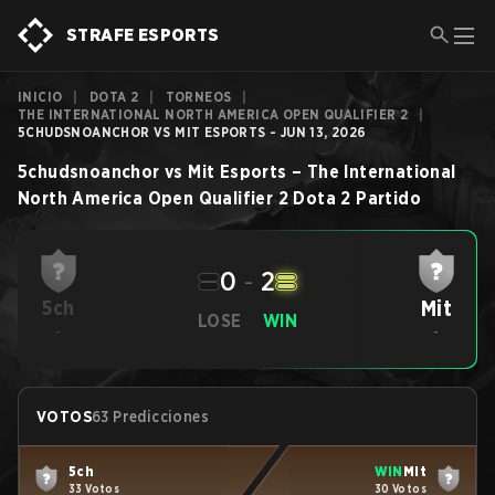
STRAFE ESPORTS
INICIO
|
DOTA 2
|
TORNEOS
|
THE INTERNATIONAL NORTH AMERICA OPEN QUALIFIER 2
|
5CHUDSNOANCHOR VS MIT ESPORTS - JUN 13, 2026
5chudsnoanchor
vs
Mit Esports
–
The International
North America Open Qualifier 2
Dota 2
Partido
0
-
2
Mit
5ch
LOSE
WIN
-
-
VOTOS
63 Predicciones
5ch
WIN
Mit
33 Votos
30 Votos