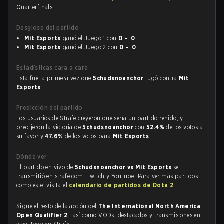
Quarterfinals.
Desglose del partido
Mit Esports
ganó el Juego 1 con
0 - 0
Mit Esports
ganó el Juego 2 con
0 - 0
Estadísticas cara a cara
Esta fue la primera vez que
5chudsnoanchor
jugó contra
Mit
Esports
.
Predicción del partido
Los usuarios de Strafe creyeron que sería un partido reñido, y
predijeron la victoria de
5chudsnoanchor
con
52.4%
de los votos a
su favor y
47.6%
de los votos para
Mit Esports
.
Dónde ver
El partido en vivo de
5chudsnoanchor vs Mit Esports
se
transmitió en strafe.com, Twitch y Youtube. Para ver más partidos
como este, visita el
calendario de partidos de Dota 2
.
Sigue el resto de la acción del
The International North America
Open Qualifier 2
, así como VODs, destacados y transmisiones en