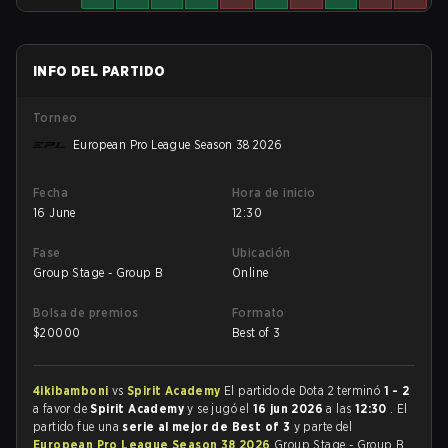
INFO DEL PARTIDO
Torneo
European Pro League Season 38 2026
Fecha
Hora de inicio
16 June
12:30
Fase
Ubicación
Group Stage - Group B
Online
Bolsa de premios
Formato
$
20000
Best of 3
4ikibamboni
vs
Spirit Academy
El partido de Dota 2 terminó
1 - 2
a favor de
Spirit Academy
y se jugó el
16 jun 2026
a las
12:30
. El
partido fue una
serie al mejor de Best of 3
y parte del
European Pro League Season 38 2026
Group Stage - Group B.