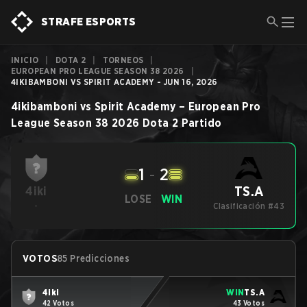
STRAFE ESPORTS
INICIO
|
DOTA 2
|
TORNEOS
|
EUROPEAN PRO LEAGUE SEASON 38 2026
|
4IKIBAMBONI VS SPIRIT ACADEMY - JUN 16, 2026
4ikibamboni
vs
Spirit Academy
–
European Pro
League Season 38 2026
Dota 2
Partido
1
-
2
TS.A
4iki
LOSE
WIN
-
Clasificación #43
VOTOS
85 Predicciones
4iki
WIN
TS.A
42 Votos
43 Votos