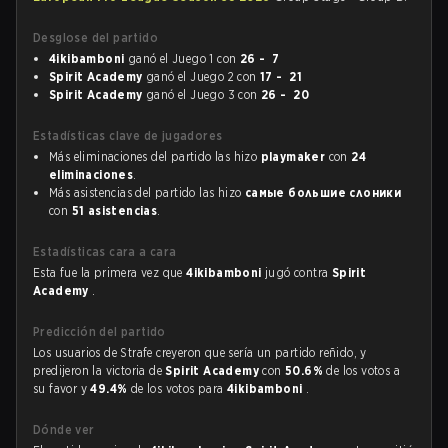
Desglose del partido
4ikibamboni
ganó el Juego 1 con
26 - 7
Spirit Academy
ganó el Juego 2 con
17 - 21
Spirit Academy
ganó el Juego 3 con
26 - 20
Estadísticas clave de jugadores
Más eliminaciones del partido las hizo
playmaker
con
24
eliminaciones
.
Más asistencias del partido las hizo
самые большие слоники
con
51 asistencias
.
Estadísticas cara a cara
Esta fue la primera vez que
4ikibamboni
jugó contra
Spirit
Academy
.
Predicción del partido
Los usuarios de Strafe creyeron que sería un partido reñido, y
predijeron la victoria de
Spirit Academy
con
50.6%
de los votos a
su favor y
49.4%
de los votos para
4ikibamboni
.
Dónde ver