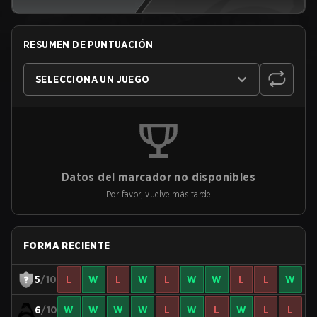
RESUMEN DE PUNTUACIÓN
SELECCIONA UN JUEGO
Datos del marcador no disponibles
Por favor, vuelve más tarde
FORMA RECIENTE
5
/10
L
W
L
W
L
W
W
L
L
W
6
/10
W
W
W
W
L
W
L
W
L
L