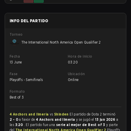
INFO DEL PARTIDO
Torneo
The International North America Open Qualifier 2
Fecha
Hora de inicio
13 June
03:20
Fase
Ubicación
Playoffs - Semifinals
Online
Formato
Best of 3
4 Anchors and Ilmeria
vs
Shinden
El partido de Dota 2 terminó
2 - 0
a favor de
4 Anchors and Ilmeria
y se jugó el
13 jun 2026
a
las
3:20
. El partido fue una
serie al mejor de Best of 3
y parte
del
The International North America Open Qualifier 2
Playoffs