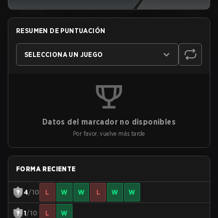
RESUMEN DE PUNTUACIÓN
SELECCIONA UN JUEGO
Datos del marcador no disponibles
Por favor, vuelve más tarde
FORMA RECIENTE
4
/10
L
W
W
L
W
W
1
/10
L
W