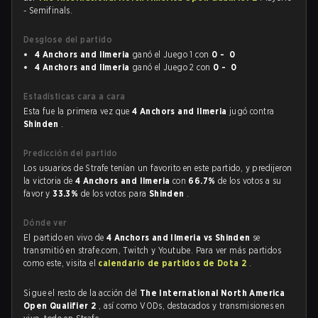
- Semifinals.
Desglose del partido
4 Anchors and Ilmeria
ganó el Juego 1 con
0 - 0
4 Anchors and Ilmeria
ganó el Juego 2 con
0 - 0
Estadísticas cara a cara
Esta fue la primera vez que
4 Anchors and Ilmeria
jugó contra
Shinden
.
Predicción del partido
Los usuarios de Strafe tenían un favorito en este partido, y predijeron
la victoria de
4 Anchors and Ilmeria
con
66.7%
de los votos a su
favor y
33.3%
de los votos para
Shinden
.
Dónde ver
El partido en vivo de
4 Anchors and Ilmeria vs Shinden
se
transmitió en strafe.com, Twitch y Youtube. Para ver más partidos
como este, visita el
calendario de partidos de Dota 2
.
Sigue el resto de la acción del
The International North America
Open Qualifier 2
, así como VODs, destacados y transmisiones en