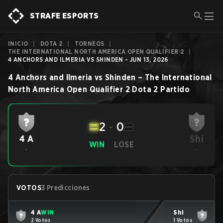
STRAFE ESPORTS
INICIO
|
DOTA 2
|
TORNEOS
|
THE INTERNATIONAL NORTH AMERICA OPEN QUALIFIER 2
|
4 ANCHORS AND ILMERIA VS SHINDEN - JUN 13, 2026
4 Anchors and Ilmeria
vs
Shinden
–
The International
North America Open Qualifier 2
Dota 2
Partido
2
-
0
Shi
4 A
WIN
LOSE
-
-
VOTOS
3 Predicciones
4 A
WIN
Shi
2 Votos
1 Votos