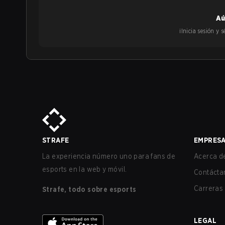
Aú
¡Inicia sesión y
STRAFE
EMPRES
La experiencia número uno para fans de
Acerca de
esports en la web y móvil.
Contácta
Carreras
Strafe, todo sobre esports
LEGAL