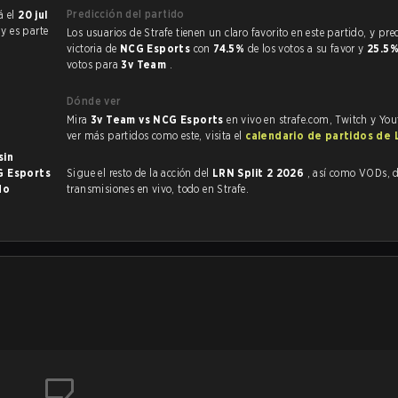
Predicción del partido
s se jugará el
20 jul
3
y es parte
Los usuarios de Strafe tienen un claro favorito en este partido, y predicen la
victoria de
NCG Esports
con
74.5%
de los votos a su favor y
25.5
votos para
3v Team
.
Dónde ver
Mira
3v Team vs NCG Esports
en vivo en strafe.com, Twitch y Yo
ver más partidos como este, visita el
calendario de partidos de
sin
 Esports
Sigue el resto de la acción del
LRN Split 2 2026
, así como VODs, destacados y
do
transmisiones en vivo, todo en Strafe.