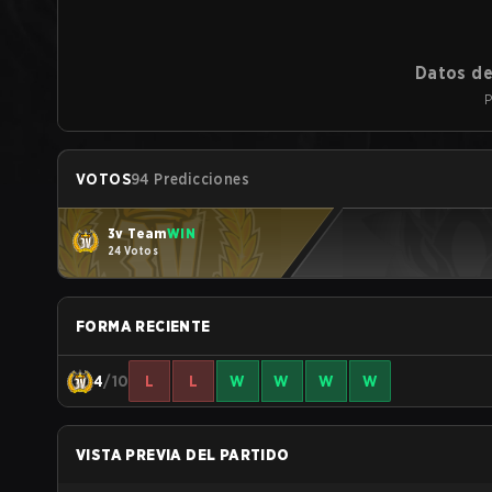
Datos de
P
VOTOS
94 Predicciones
3v Team
WIN
24 Votos
FORMA RECIENTE
4
/10
L
L
W
W
W
W
VISTA PREVIA DEL PARTIDO