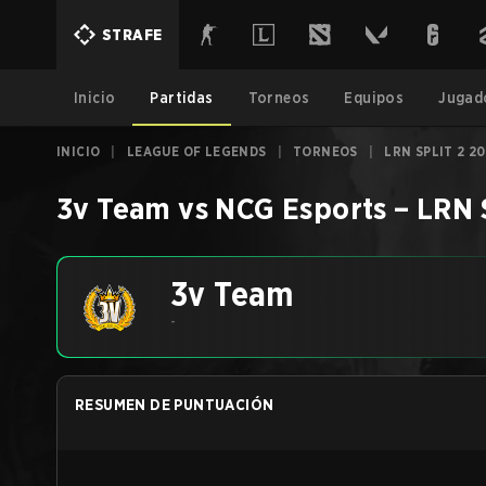
STRAFE
Inicio
Partidas
Torneos
Equipos
Jugad
INICIO
|
LEAGUE OF LEGENDS
|
TORNEOS
|
LRN SPLIT 2 2
3v Team
vs
NCG Esports
–
LRN 
3v Team
-
RESUMEN DE PUNTUACIÓN