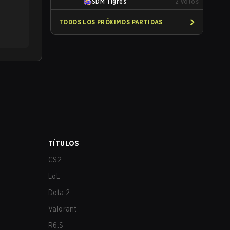
SDM Tigres
2
votos
TODOS LOS PRÓXIMOS PARTIDAS
TÍTULOS
CS2
LoL
Dota 2
Valorant
R6:S