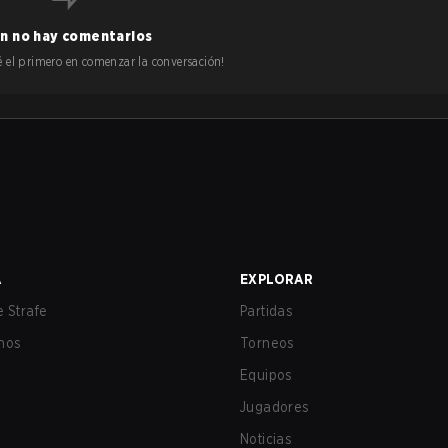
n no hay comentarios
 sé el primero en comenzar la conversación!
A
EXPLORAR
 Strafe
Partidas
nos
Torneos
Equipos
Jugadores
Noticias