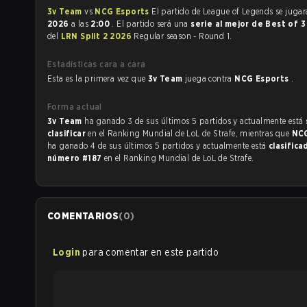
3v Team
vs
NCG Esports
El partido de League of Legend
2026
a las
2:00
. El partido será una
serie al mejor de Best of 
del
LRN Split 2 2026
Regular season - Round 1.
Estadísticas cara a cara
Esta es la primera vez que
3v Team
juega contra
NCG Esports
.
Forma actual
3v Team
ha ganado 3 de sus últimos 5 partidos y actualmente está
clasificar
en el Ranking Mundial de LoL de Strafe, mientras que
NCG
ha ganado 4 de sus últimos 5 partidos y actualmente está
clasifica
número #187
en el Ranking Mundial de LoL de Strafe.
COMENTARIOS
(
0
)
Login
para comentar en este partido