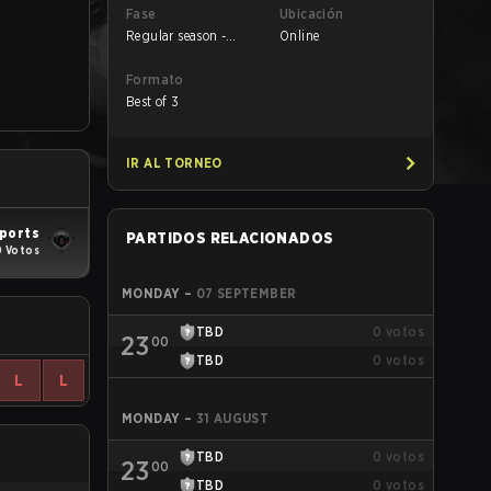
Fase
Ubicación
Regular season -
Online
Round 1
Formato
Best of 3
IR AL TORNEO
ports
PARTIDOS RELACIONADOS
0 Votos
MONDAY
–
07 SEPTEMBER
TBD
0
votos
23
00
TBD
0
votos
L
L
MONDAY
–
31 AUGUST
TBD
0
votos
23
00
TBD
0
votos