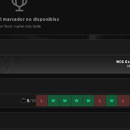
l marcador no disponibles
or favor, vuelve más tarde
NCG Es
7
5
/10
L
W
W
W
W
L
W
L