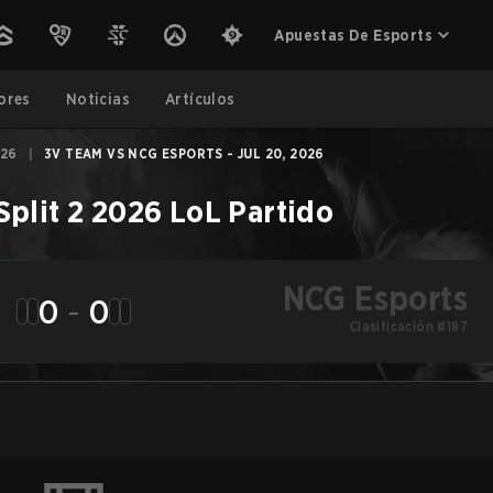
Apuestas De Esports
ores
Noticias
Artículos
026
|
3V TEAM VS NCG ESPORTS - JUL 20, 2026
Split 2 2026
LoL
Partido
NCG Esports
0
-
0
Clasificación #187