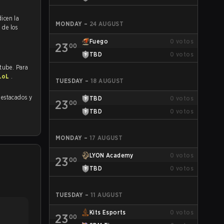
MONDAY
–
24 AUGUST
%
de los
Fuego
0
votos
23
00
TBD
0
votos
utube. Para
 LoL
.
TUESDAY
–
18 AUGUST
TBD
0
votos
23
00
TBD
0
votos
MONDAY
–
17 AUGUST
LYON Academy
0
votos
23
00
TBD
0
votos
TUESDAY
–
11 AUGUST
Kits Esports
0
votos
23
00