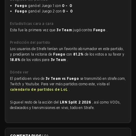
Fuego
ganó el Juego 1 con
0 - 0
Fuego
ganó el Juego 2 con
0 - 0
Estadísticas cara a cara
Esta fue la primera vez que
3v Team
jugó contra
Fuego
.
Predicción del partido
Los usuarios de Strafe tenían un favorito abrumador en este partido,
y predijeron la victoria de
Fuego
con
81.2%
de los votos a su favor y
18.8%
de los votos para
3v Team
.
Dónde ver
El partido en vivo de
3v Team vs Fuego
se transmitió en strafe.com,
Twitch y Youtube. Para ver más partidos como este, visita el
calendario de partidos de LoL
.
Sigue el resto de la acción del
LRN Split 2 2026
, así como VODs,
destacados y transmisiones en vivo, todo en Strafe.