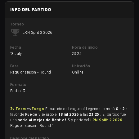
INFO DEL PARTIDO
Torneo
LRN Split 2 2026
Fecha
Hora de inicio
18 July
23:25
Fase
Ubicación
Regular season - Round 1
Online
Formato
Best of 3
3v Team
vs
Fuego
El partido de League of Legends terminó
0 - 2
a
favor de
Fuego
y se jugó el
18 jul 2026
a las
23:25
. El partido fue
una
serie al mejor de Best of 3
y parte del
LRN Split 2 2026
Regular season - Round 1.
Desglose del partido