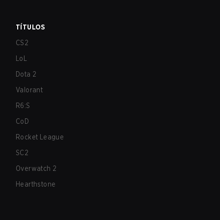
TÍTULOS
CS2
LoL
Dota 2
Valorant
R6:S
CoD
Rocket League
SC2
Overwatch 2
Hearthstone