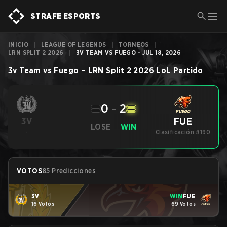
STRAFE ESPORTS
INICIO
|
LEAGUE OF LEGENDS
|
TORNEOS
|
LRN SPLIT 2 2026
|
3V TEAM VS FUEGO - JUL 18, 2026
3v Team
vs
Fuego
–
LRN Split 2 2026
LoL
Partido
0
-
2
FUE
3V
LOSE
WIN
-
Clasificación #190
VOTOS
85 Predicciones
3V
WIN
FUE
16 Votos
69 Votos