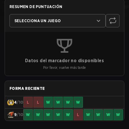
RESUMEN DE PUNTUACIÓN
SELECCIONA UN JUEGO
Datos del marcador no disponibles
Por favor, vuelve más tarde
FORMA RECIENTE
4
/10
L
L
W
W
W
W
9
/10
W
W
W
W
W
L
W
W
W
W