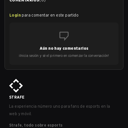
COMENTARIOS
(
0
)
Login
para comentar en este partido
Aún no hay comentarios
¡Inicia sesión y sé el primero en comenzar la conversación!
STRAFE
La experiencia número uno para fans de esports en la
web y móvil.
Strafe, todo sobre esports