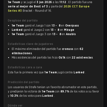
1w Team
y se jugó el
3 jun 2026
a las
11:12
. El partido fue una
serie al mejor de Best of 3
y parte del
2026 CCT Europe
Series #3
Bracket - Round of 16.
Desglose del partido
1w Team
ganó el Juego 1 con
13 - 8
en
Overpass
Lavked
ganó el Juego 2 con
13 - 8
en
Mirage
1w Team
ganó el Juego 3 con
13 - 8
en
Anubis
Estadísticas clave de jugadores
El máximo eliminador del partido fue
cronuss
con
62
eliminaciones
.
Más asistencias del partido las hizo
Oz1k
con
22 asistencias
.
Estadísticas cara a cara
Esta fue la primera vez que
1w Team
jugó contra
Lavked
.
Predicción del partido
Los usuarios de Strafe tenían un favorito abrumador en este partido,
y predijeron la victoria de
1w Team
con
89.7%
de los votos a su favor
y
10.3%
de los votos para
Lavked
.
Dónde ver