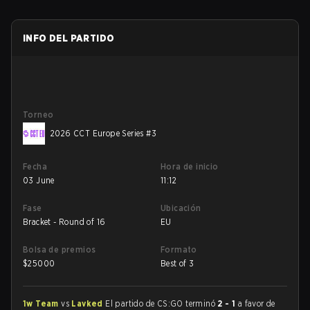
INFO DEL PARTIDO
Torneo
2026 CCT Europe Series #3
Fecha
Hora de inicio
03 June
11:12
Fase
Ubicación
Bracket - Round of 16
EU
Bolsa de premios
Formato
$
25000
Best of 3
1w Team
vs
Lavked
El partido de CS:GO terminó
2 - 1
a favor de