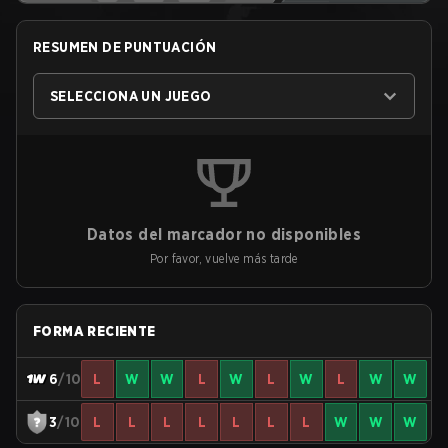
RESUMEN DE PUNTUACIÓN
SELECCIONA UN JUEGO
Datos del marcador no disponibles
Por favor, vuelve más tarde
FORMA RECIENTE
6
/10
L
W
W
L
W
L
W
L
W
W
3
/10
L
L
L
L
L
L
L
W
W
W