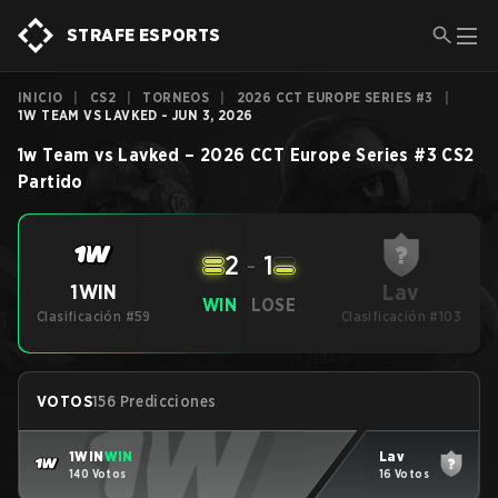
STRAFE ESPORTS
INICIO
|
CS2
|
TORNEOS
|
2026 CCT EUROPE SERIES #3
|
1W TEAM VS LAVKED - JUN 3, 2026
1w Team
vs
Lavked
–
2026 CCT Europe Series #3
CS2
Partido
2
-
1
Lav
1WIN
WIN
LOSE
Clasificación #59
Clasificación #103
VOTOS
156 Predicciones
1WIN
WIN
Lav
140 Votos
16 Votos