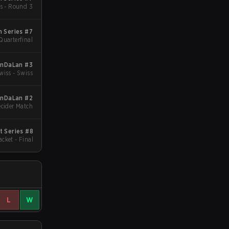
s - Round 3
 Series #7
Quarterfinal
anDaLan #3
wiss - Swiss
nDaLan #2
cider Match
t Series #8
acket - Final
L
W