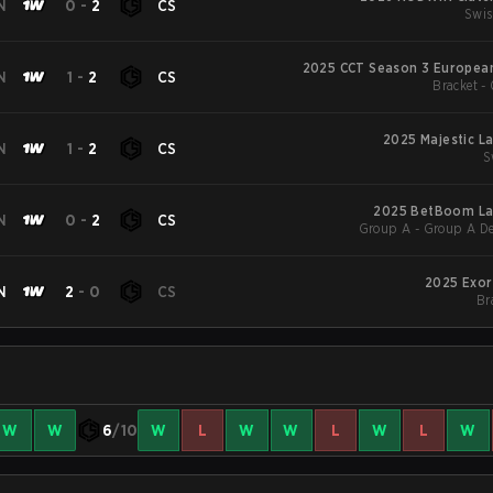
N
0
-
2
CS
Swis
2025 CCT Season 3 European
N
1
-
2
CS
Bracket - 
2025 Majestic L
N
1
-
2
CS
S
2025 BetBoom La
N
0
-
2
CS
Group A - Group A De
2025 Exor
N
2
-
0
CS
Br
W
W
6
/10
W
L
W
W
L
W
L
W