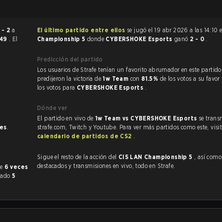
 - 2
a
El último partido entre ellos
se jugó el 19 abr 2026 a las 14:10
:49
. El
Championship 5
donde
CYBERSHOKE Esports
ganó
2 - 0
.
Predicción del partido
Los usuarios de Strafe tenían un favorito abrumador en este partido, y
predijeron la victoria de
1w Team
con
81.5%
de los votos a su favor
los votos para
CYBERSHOKE Esports
.
Dónde ver
El partido en vivo de
1w Team vs CYBERSHOKE Esports
se trans
nes
.
strafe.com, Twitch y Youtube. Para ver más partidos como este, visit
calendario de partidos de CS2
.
Sigue el resto de la acción del
CIS LAN Championship 5
, así como VODs
destacados y transmisiones en vivo, todo en Strafe.
ente
6 veces
nado
5