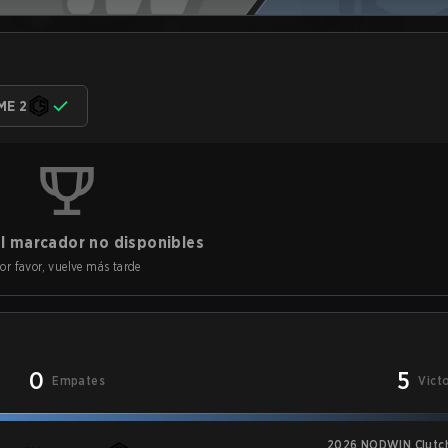
ME 2
l marcador no disponibles
or favor, vuelve más tarde
0
5
Empates
Vict
2026 NODWIN Clutch