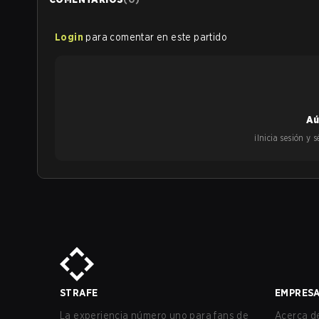
Login
para comentar en este partido
Aú
¡Inicia sesión y
STRAFE
EMPRES
La experiencia número uno para fans de
Acerca de