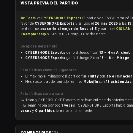
VISTA PREVIA DEL PARTIDO
1w Team
vs
CYBERSHOKE Esports
El partido de CS:GO terminó
0
favor de
CYBERSHOKE Esports
y se jugó el
26 may 2026
a las
19
partido fue una
serie al mejor de Best of 3
y parte del
CIS LAN
Championship 5
Group D - Group D Decider Match.
Desglose del partido
CYBERSHOKE Esports
ganó el Juego 1 con
13 - 4
en
Ancient
CYBERSHOKE Esports
ganó el Juego 2 con
13 - 8
en
Mirage
Estadísticas clave de jugadores
El máximo eliminador del partido fue
Fluffy
con
36 eliminacio
Más asistencias del partido las hizo
Mokuj1n
con
13 asistencias
.
Estadísticas cara a cara
1w Team y CYBERSHOKE Esports se habían enfrentado anteriorm
. 1w Team había ganado
1 veces
, CYBERSHOKE Esports había ga
veces
y
0 partidos
terminaron en empate.
COMENTARIOS
(
0
)