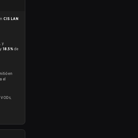
 en
CIS LAN
 y
18.5%
de
mitió en
a el
,