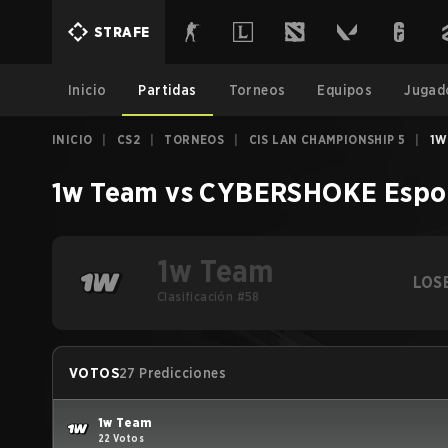
STRAFE
Inicio
Partidas
Torneos
Equipos
Jugad
INICIO
|
CS2
|
TORNEOS
|
CIS LAN CHAMPIONSHIP 5
|
1W
1w Team
vs
CYBERSHOKE Espo
1w Team
LOS
Clasificación #58
VOTOS
27 Predicciones
1w Team
22 Votos