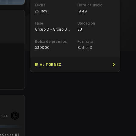
Fecha
Hora de inicio
26 May
19:49
Fase
Ubicación
Group D - Group D
EU
Decider Match
Bolsa de premios
Formato
$
30000
Best of 3
IR AL TORNEO
orias
 Series #7