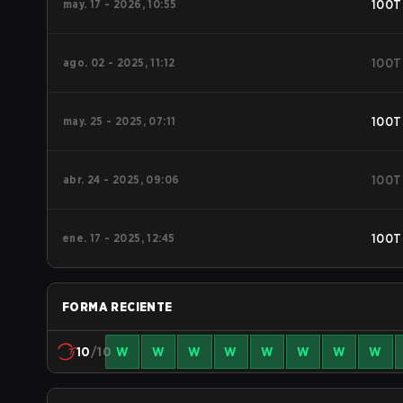
may. 17 - 2026, 10:55
100T
ago. 02 - 2025, 11:12
100T
may. 25 - 2025, 07:11
100T
abr. 24 - 2025, 09:06
100T
ene. 17 - 2025, 12:45
100T
FORMA RECIENTE
10
/10
W
W
W
W
W
W
W
W