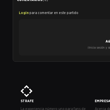
Login
para comentar en este partido
Aú
¡Inicia sesión y
STRAFE
EMPRES
La experiencia número uno para fans de
Acerca de