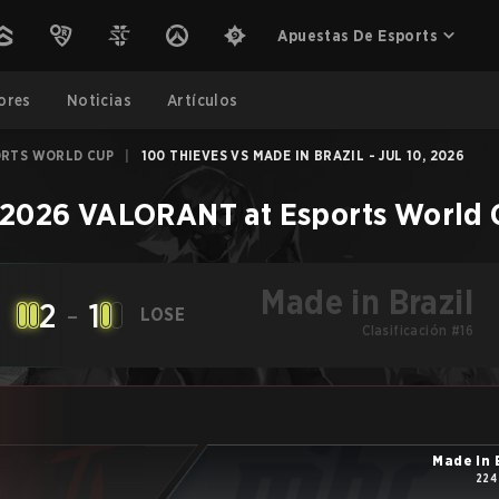
Apuestas De Esports
ores
Noticias
Artículos
ORTS WORLD CUP
|
100 THIEVES VS MADE IN BRAZIL - JUL 10, 2026
2026 VALORANT at Esports World 
Made in Brazil
2
-
1
LOSE
Clasificación #16
Made in 
224