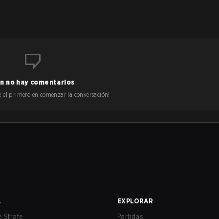
n no hay comentarios
 sé el primero en comenzar la conversación!
A
EXPLORAR
 Strafe
Partidas