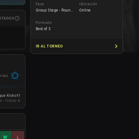
Fase
Ubicación
Group Stage - Round
Online
1
MITADOS
Formato
Best of 3
IR AL TORNEO
orias
gue Kickoff
e - Group A
W
L