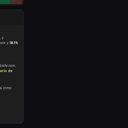
favor y
18.1%
strafe.com,
ario de
así como