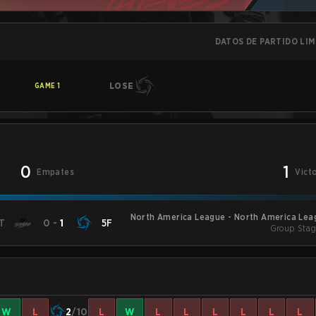
DATOS DE PARTIDO LI
LOSE
GAME
1
0
1
Empates
Vict
North America League - North America Lea
T
0
-
1
5F
Group Stag
W
L
2
/10
L
W
L
L
L
L
L
L