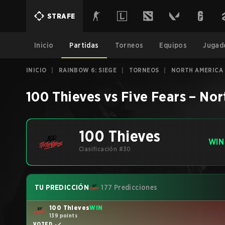
STRAFE
Inicio
Partidas
Torneos
Equipos
Jugad
INICIO
|
RAINBOW 6: SIEGE
|
TORNEOS
|
NORTH AMERICA 
100 Thieves
vs
Five Fears
–
Nor
100 Thieves
WIN
Clasificación #30
TU PREDICCIÓN
177 Predicciones
100 Thieves
WIN
139 points
VOTED