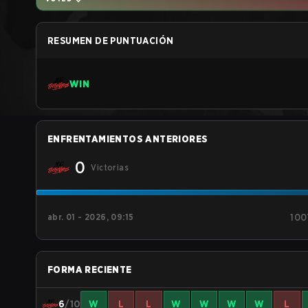
RESUMEN DE PUNTUACIÓN
WIN
ENFRENTAMIENTOS ANTERIORES
0
Victorias
abr. 01 - 2026, 09:15
100
FORMA RECIENTE
6
/10
W
L
L
W
W
W
W
L