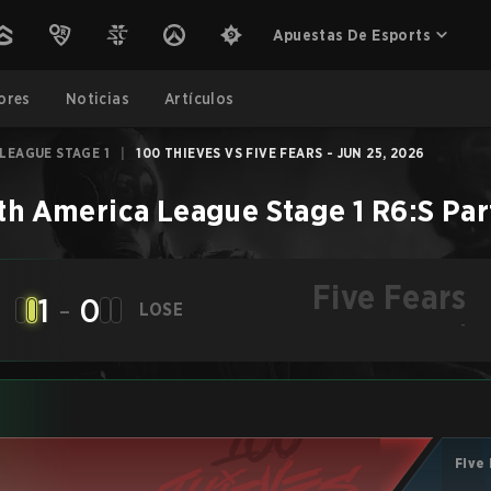
Apuestas De Esports
ores
Noticias
Artículos
LEAGUE STAGE 1
|
100 THIEVES VS FIVE FEARS - JUN 25, 2026
th America League Stage 1
R6:S
Par
Five Fears
1
-
0
LOSE
-
Five