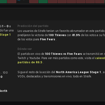
Predicción del partido
 terminó
1 - 0
a
ido fue una
Los usuarios de Strafe tenían un favorito abrumador en este partido, y
Stage 1
predijeron la victoria de
100 Thieves
con
81.9%
de los votos a su 
de los votos para
Five Fears
.
Dónde ver
El partido en vivo de
100 Thieves vs Five Fears
se transmitió en 
Twitch y Youtube. Para ver más partidos como este, visita el
calend
partidos de R6:S
.
Sigue el resto de la acción del
North America League Stage 1
, 
s
. 100
VODs, destacados y transmisiones en vivo, todo en Strafe.
y
0
North