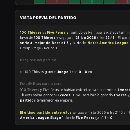
VISTA PREVIA DEL PARTIDO
100 Thieves
vs
Five Fears
El partido de Rainbow Six Siege
favor de
100 Thieves
y se jugó el
25 jun 2026
a las
22:45
. El part
serie al mejor de Best of 3
y parte del
North America League 
Group Stage - Round 1.
Desglose del partido
100 Thieves ganó el
Juego 1
con
0 - 0
en
Estadísticas cara a cara
100 Thieves y Five Fears se habían enfrentado anteriormente
1 vece
Thieves había ganado
0 veces
, Five Fears había ganado
1 veces
partidos
terminaron en empate.
El último partido entre ellos
se jugó el 1 abr 2026 a las 21:15 en
America League Stage 1
donde
Five Fears
ganó
1 - 0
.