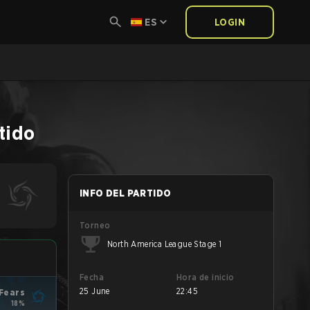
ES
LOGIN
tido
INFO DEL PARTIDO
Torneo
North America League Stage 1
Fecha
Hora de inicio
25 June
22:45
 Fears
18%