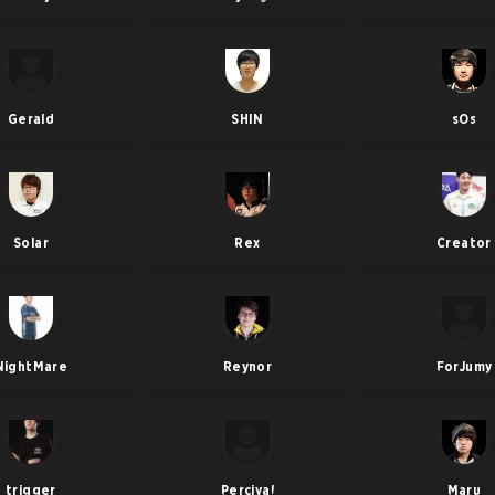
Gerald
SHIN
sOs
Solar
Rex
Creator
NightMare
Reynor
ForJumy
trigger
Percival
Maru