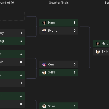
und of 16
Quarterfinals
Se
Maru
3
Ryung
0
nny
1
ung
3
Maru
SHIN
e
3
ald
0
Cure
0
SHIN
3
N
3
1
ar
3
0
Solar
3