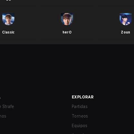
Classic
herO
Zoun
A
EXPLORAR
 Strafe
Partidas
nos
Torneos
Equipos