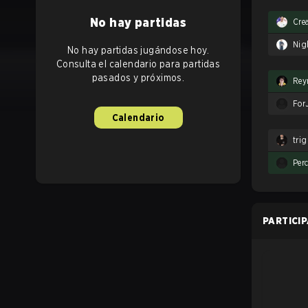
No hay partidas
Cre
Nig
No hay partidas jugándose hoy.
Consulta el calendario para partidas
pasados y próximos.
Rey
For
Calendario
tri
Perc
PARTICI