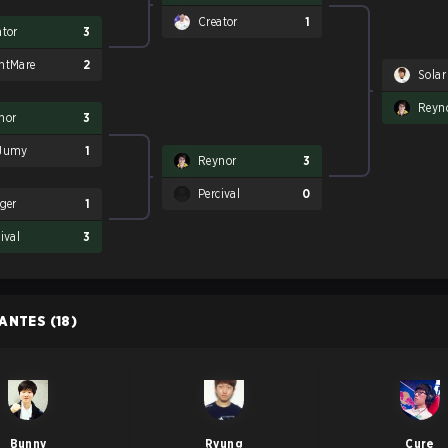
Creator
1
ator
3
htMare
2
Solar
Reyn
nor
3
Jumy
1
Reynor
3
Percival
0
gger
1
ival
3
PANTES
(18)
Bunny
Ryung
Cure