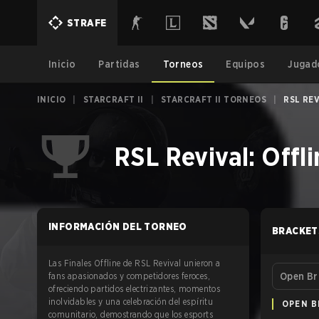
STRAFE
Inicio
Partidas
Torneos
Equipos
Jugad
INICIO
|
STARCRAFT II
|
STARCRAFT II TORNEOS
|
RSL REV
RSL Revival: Offli
INFORMACIÓN DEL TORNEO
BRACKET
Las Finales Offline de RSL Revival unieron a
fans apasionados y competidores feroces,
Open Br
ofreciendo partidos electrizantes, momentos
inolvidables y una celebración del espíritu
OPEN B
comunitario, demostrando que los esports