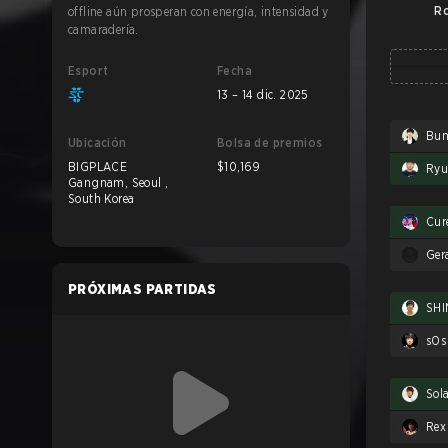
Ro
offline aún prosperan con energía, intensidad y
camaradería.
Esport
Fecha
13 – 14 dic. 2025
Bu
Ubicación
Bolsa de premios
BIGPLACE
$10,169
Ry
Gangnam, Seoul ,
South Korea
Cur
Ger
PRÓXIMAS PARTIDAS
SHI
sOs
Sol
Rex