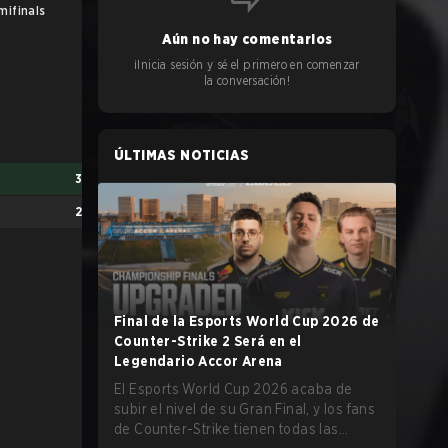
mifinals
Grand Final
Aún no hay comentarios
¡Inicia sesión y sé el primero en comenzar
la conversación!
ÚLTIMAS NOTICIAS
3
2
Final de la Esports World Cup 2026 de
Counter-Strike 2 Será en el
Maru
2
Legendario Accor Arena
Reynor
4
El Esports World Cup 2026 acaba de
subir el nivel de su Gran Final, y los fans
de Counter-Strike tienen todas las