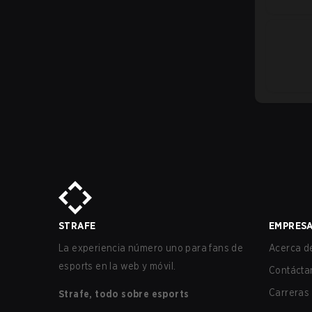
STRAFE
EMPRES
La experiencia número uno para fans de
Acerca de
esports en la web y móvil.
Contácta
Carreras
Strafe, todo sobre esports