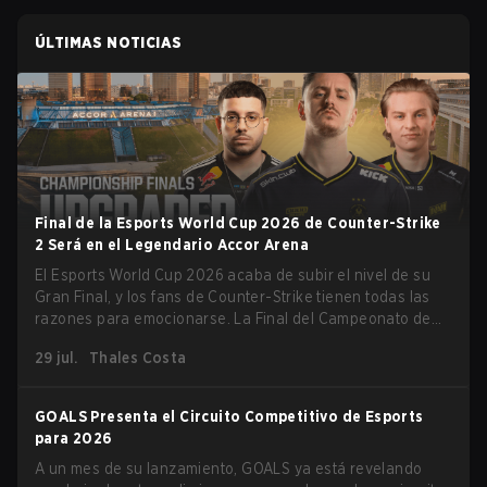
ÚLTIMAS NOTICIAS
Final de la Esports World Cup 2026 de Counter-Strike
2 Será en el Legendario Accor Arena
El Esports World Cup 2026 acaba de subir el nivel de su
Gran Final, y los fans de Counter-Strike tienen todas las
razones para emocionarse. La Final del Campeonato de
Counter-Strike 2 del torneo se llevará a cabo en el
29 jul.
Thales Costa
histórico Accor Arena de París, marcando el capítulo final
del evento de esports más grande del mundo.
GOALS Presenta el Circuito Competitivo de Esports
para 2026
A un mes de su lanzamiento, GOALS ya está revelando