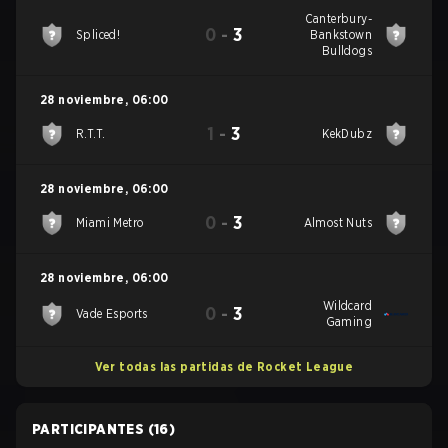
Canterbury-
0
-
3
Spliced!
Bankstown
Bulldogs
28 noviembre
,
06:00
1
-
3
R.T.T.
KekDubz
28 noviembre
,
06:00
0
-
3
Miami Metro
Almost Nuts
28 noviembre
,
06:00
Wildcard
0
-
3
Vade Esports
Gaming
Ver todas las partidas de Rocket League
PARTICIPANTES
(16)