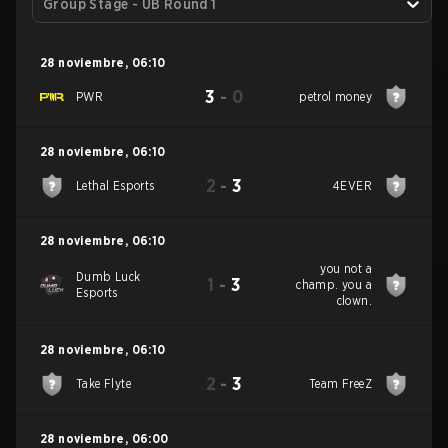
Group Stage - UB Round 1
28 noviembre
,
06:10
3
-
0
PWR
petrol money
28 noviembre
,
06:10
2
-
3
Lethal Esports
4EVER
28 noviembre
,
06:10
you not a
Dumb Luck
1
-
3
champ. you a
Esports
clown.
28 noviembre
,
06:10
2
-
3
Take Flyte
Team FreeZ
28 noviembre
,
06:00