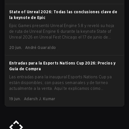
partir de hoy (25 de junio).
State of Unreal 2026: Todas las conclusiones clave de
la keynote de Epic
Epic Games presentó Unreal Engine 5.8 y reveló su hoja
de ruta de Unreal Engine 6 durante la keynote State of
Unreal 2026 en Unreal Fest Chicago el 17 de junio de
2026.
20 jun.
André Guaraldo
Entradas para la Esports Nations Cup 2026: Precios y
Guía de Compra
Las entradas para la inaugural Esports Nations Cup ya
están disponibles, con pases semanales y de torneo
actualmente a la venta. Aquí te explicamos cómo
comprarlas.
19 jun.
Adarsh J. Kumar