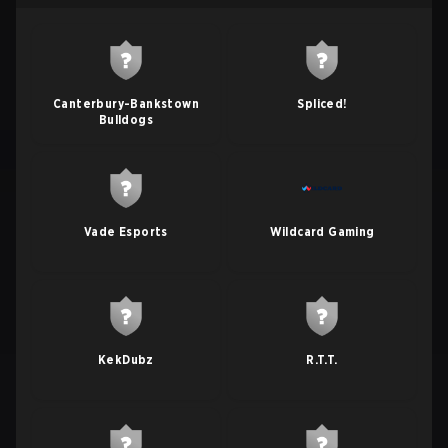
Canterbury-Bankstown
Spliced!
Bulldogs
Vade Esports
Wildcard Gaming
KekDubz
R.T.T.