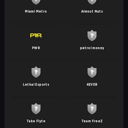
Miami Metro
Almost Nuts
PWR
petrol money
Lethal Esports
4EVER
Take Flyte
Team FreeZ