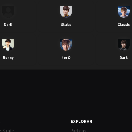
DarK
Stats
Classic
Bunny
herO
Dark
A
EXPLORAR
 Strafe
Partidas