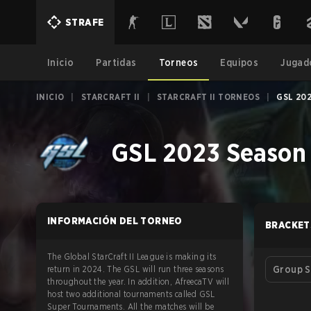
STRAFE
Inicio
Partidas
Torneos
Equipos
Jugad
INICIO
|
STARCRAFT II
|
STARCRAFT II TORNEOS
|
GSL 202
GSL 2023 Season 
INFORMACIÓN DEL TORNEO
BRACKET
The Global StarCraft II League is making its
return in 2024. The GSL will run three seasons
Group S
throughout the year. In addition, AfreecaTV will
host two additional tournaments called GSL
Super Tournaments. All the matches will be