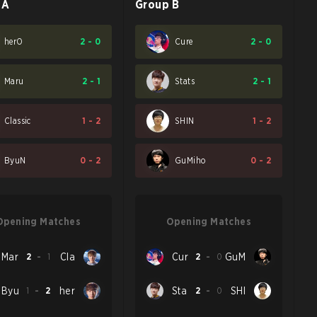
 A
Group B
herO
2
-
0
Cure
2
-
0
Maru
2
-
1
Stats
2
-
1
Classic
1
-
2
SHIN
1
-
2
ByuN
0
-
2
GuMiho
0
-
2
Opening Matches
Opening Matches
Mar
2
-
1
Cla
Cur
2
-
0
GuM
Byu
1
-
2
her
Sta
2
-
0
SHI