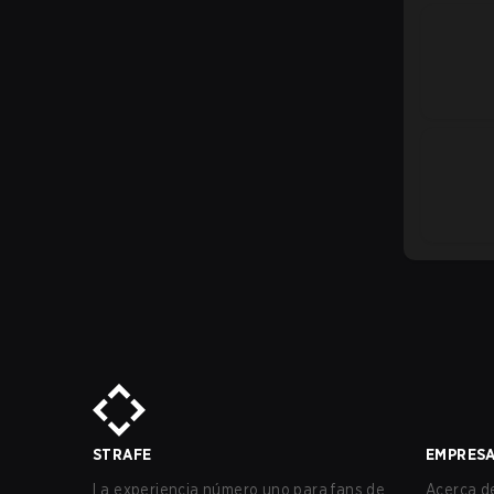
STRAFE
EMPRES
La experiencia número uno para fans de
Acerca de