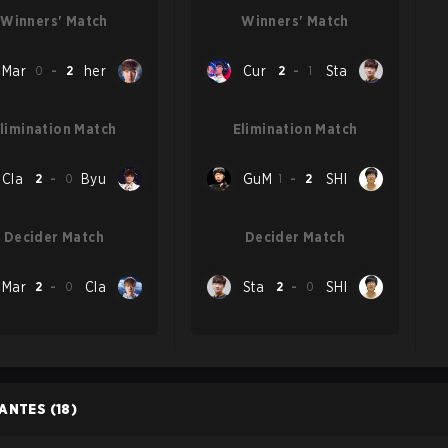
Winners' Match
Winners' Match
Mar
0
-
2
her
Cur
2
-
1
Sta
limination Match
Elimination Match
Cla
2
-
0
Byu
GuM
1
-
2
SHI
Decider Match
Decider Match
Mar
2
-
0
Cla
Sta
2
-
0
SHI
PANTES
(18)