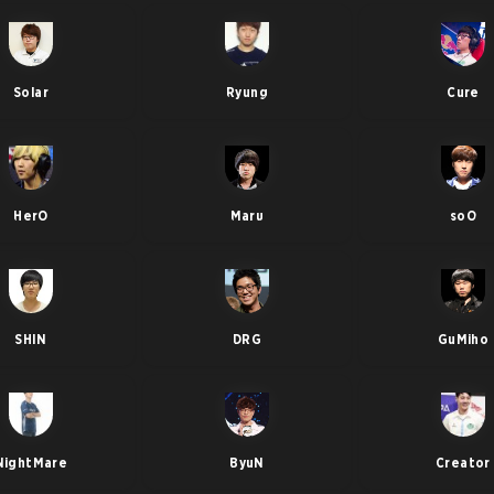
Solar
Ryung
Cure
HerO
Maru
soO
SHIN
DRG
GuMiho
NightMare
ByuN
Creator