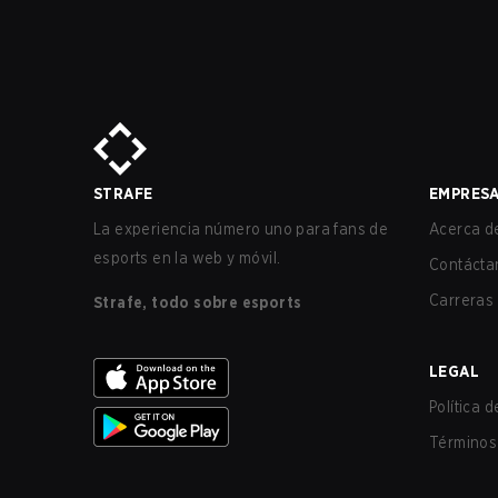
STRAFE
EMPRES
La experiencia número uno para fans de
Acerca de
esports en la web y móvil.
Contácta
Carreras
Strafe, todo sobre esports
LEGAL
Política 
Términos 