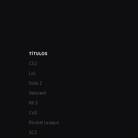
los más afectados por estos problemas.
TÍTULOS
CS2
LoL
Dota 2
Valorant
R6:S
CoD
Rocket League
SC2