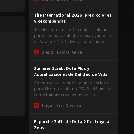
The International 2026 comience y los
equipos se lancen de lleno por una
oportunidad de gloria eterna.
The International 2026: Predicciones
y Recompensas
The International 2026 está a solo un
par de semanas de distancia y, junto con
el Parche 7.41e, Valve también lanzó el
menú del torneo, donde puedes hacer
2 ago.
Eric Oliveira
tus predicciones para la Fase de Grupos
y consultar las recompensas de este
año.
Summer Scrub: Dota Plus y
Actualizaciones de Calidad de Vida
Además de ajustar el balance perfecto
para The International 2026, el Summer
scrub también realizó un par de
actualizaciones pequeñas pero
1 ago.
Eric Oliveira
importantes. Los suscriptores de Dota
Plus obtuvieron una nueva pantalla de
desglose post-partida y ahora todos los
El parche 7.41e de Dota 2 Destruye a
jugadores pueden vincular teclas de
Zeus
acceso rápido para unidades que no