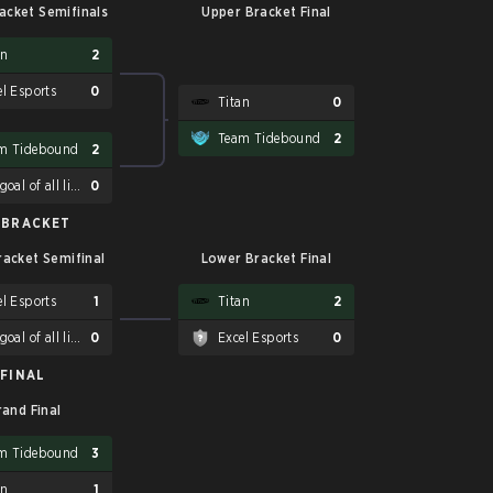
acket Semifinals
Upper Bracket Final
an
2
el Esports
0
Titan
0
Team Tidebound
2
m Tidebound
2
the goal of all life is death
0
 BRACKET
acket Semifinal
Lower Bracket Final
el Esports
1
Titan
2
the goal of all life is death
0
Excel Esports
0
FINAL
rand Final
m Tidebound
3
an
1