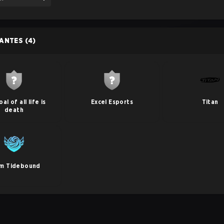
PANTES
(4)
al of all life is
Excel Esports
Titan
death
m Tidebound