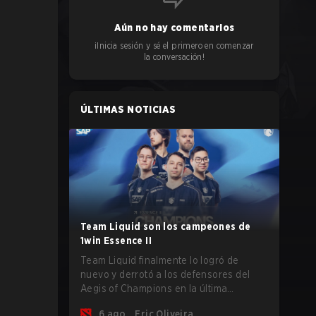
Aún no hay comentarios
¡Inicia sesión y sé el primero en comenzar
la conversación!
ÚLTIMAS NOTICIAS
Team Liquid son los campeones de
1win Essence II
Team Liquid finalmente lo logró de
nuevo y derrotó a los defensores del
Aegis of Champions en la última
oportunidad que tenían antes de que
6 ago.
Eric Oliveira