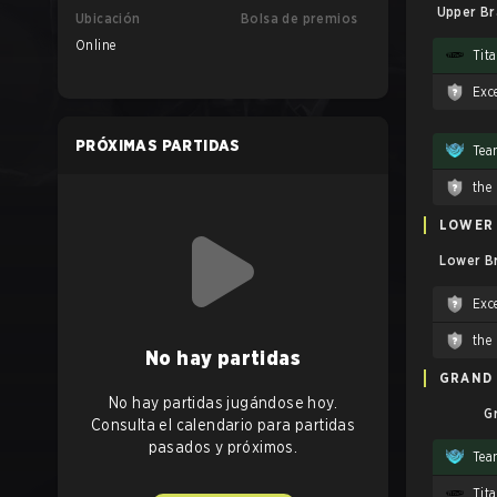
Upper Br
Ubicación
Bolsa de premios
Online
Tit
Exc
PRÓXIMAS PARTIDAS
Tea
LOWER
Lower Br
Exc
No hay partidas
GRAND 
No hay partidas jugándose hoy.
G
Consulta el calendario para partidas
pasados y próximos.
Tea
Tit