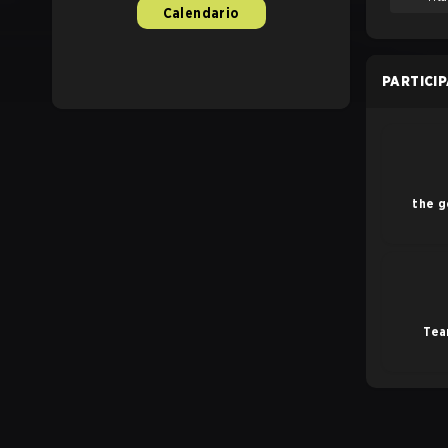
Calendario
PARTICI
the go
Tea