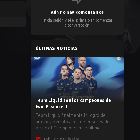
Aún no hay comentarios
¡Inicia sesión y sé el primero en comenzar
la conversación!
ÚLTIMAS NOTICIAS
Team Liquid son los campeones de
1win Essence II
Team Liquid finalmente lo logró de
nuevo y derrotó a los defensores del
Aegis of Champions en la última
oportunidad que tenían antes de que
16h
Eric Oliveira