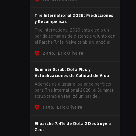
The International 2026 comience y los
equipos se lancen de lleno por una
oportunidad de gloria eterna.
The International 2026: Predicciones
y Recompensas
The International 2026 está a solo un
par de semanas de distancia y, junto con
el Parche 7.41e, Valve también lanzó el
menú del torneo, donde puedes hacer
2 ago.
Eric Oliveira
tus predicciones para la Fase de Grupos
y consultar las recompensas de este
año.
Summer Scrub: Dota Plus y
Actualizaciones de Calidad de Vida
Además de ajustar el balance perfecto
para The International 2026, el Summer
scrub también realizó un par de
actualizaciones pequeñas pero
1 ago.
Eric Oliveira
importantes. Los suscriptores de Dota
Plus obtuvieron una nueva pantalla de
desglose post-partida y ahora todos los
El parche 7.41e de Dota 2 Destruye a
jugadores pueden vincular teclas de
Zeus
acceso rápido para unidades que no