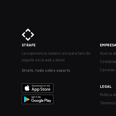
STRAFE
EMPRES
La experiencia número uno para fans de
Acerca de
esports en la web y móvil.
Contácta
Carreras
Strafe, todo sobre esports
LEGAL
Política 
Términos 