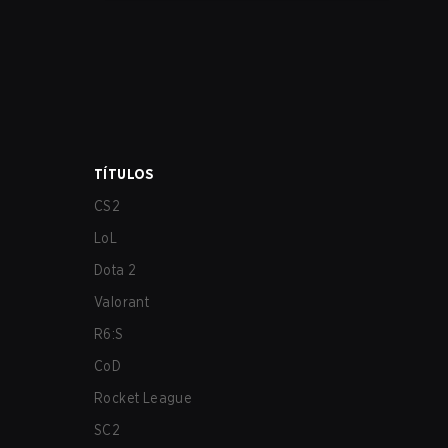
los más afectados por estos problemas.
TÍTULOS
CS2
LoL
Dota 2
Valorant
R6:S
CoD
Rocket League
SC2