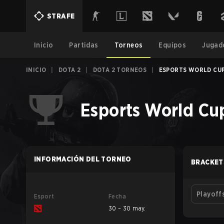
STRAFE
Inicio
Partidas
Torneos
Equipos
Jugad
INICIO
|
DOTA 2
|
DOTA 2 TORNEOS
|
ESPORTS WORLD CUP
Esports World Cu
INFORMACIÓN DEL TORNEO
BRACKET
Playoff
Esport
Fecha
30 – 30 may.