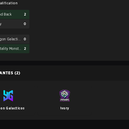
alification
nd Back
2
y
0
Yangon Galacticos
0
Mentality Monster
2
PANTES
(2)
on Galacticos
Ivory