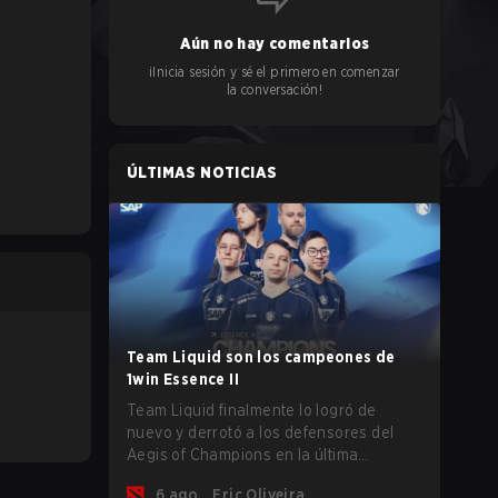
Aún no hay comentarios
¡Inicia sesión y sé el primero en comenzar
la conversación!
ÚLTIMAS NOTICIAS
Team Liquid son los campeones de
1win Essence II
Team Liquid finalmente lo logró de
nuevo y derrotó a los defensores del
Aegis of Champions en la última
oportunidad que tenían antes de que
6 ago.
Eric Oliveira