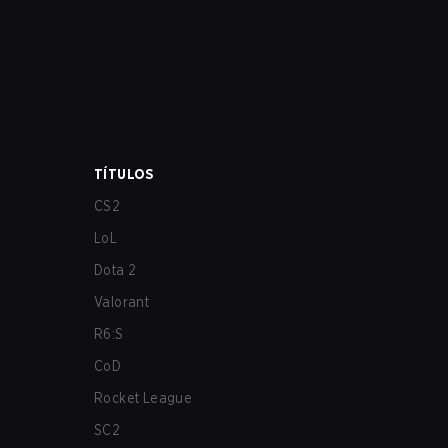
los más afectados por estos problemas.
TÍTULOS
CS2
LoL
Dota 2
Valorant
R6:S
CoD
Rocket League
SC2