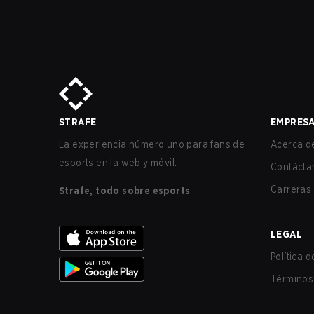
STRAFE
EMPRES
La experiencia número uno para fans de
Acerca de
esports en la web y móvil.
Contácta
Carreras
Strafe, todo sobre esports
LEGAL
Política 
Términos 