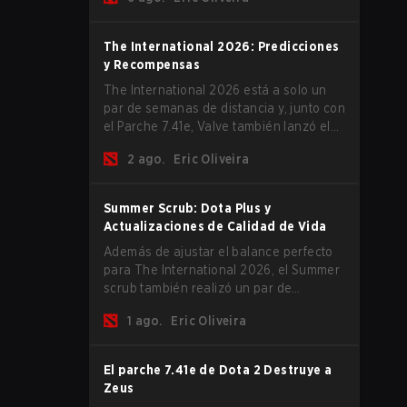
The International 2026 comience y los
equipos se lancen de lleno por una
oportunidad de gloria eterna.
The International 2026: Predicciones
y Recompensas
The International 2026 está a solo un
par de semanas de distancia y, junto con
el Parche 7.41e, Valve también lanzó el
menú del torneo, donde puedes hacer
2 ago.
Eric Oliveira
tus predicciones para la Fase de Grupos
y consultar las recompensas de este
año.
Summer Scrub: Dota Plus y
Actualizaciones de Calidad de Vida
Además de ajustar el balance perfecto
para The International 2026, el Summer
scrub también realizó un par de
actualizaciones pequeñas pero
1 ago.
Eric Oliveira
importantes. Los suscriptores de Dota
Plus obtuvieron una nueva pantalla de
desglose post-partida y ahora todos los
El parche 7.41e de Dota 2 Destruye a
jugadores pueden vincular teclas de
Zeus
acceso rápido para unidades que no