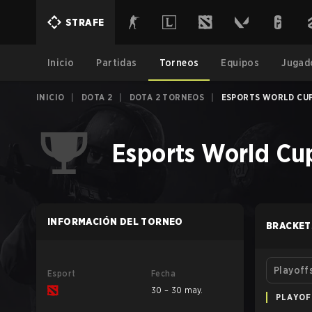
STRAFE
Inicio
Partidas
Torneos
Equipos
Jugad
INICIO
|
DOTA 2
|
DOTA 2 TORNEOS
|
ESPORTS WORLD CUP
Esports World Cup
INFORMACIÓN DEL TORNEO
BRACKET
Playoff
Esport
Fecha
30 – 30 may.
PLAYOF