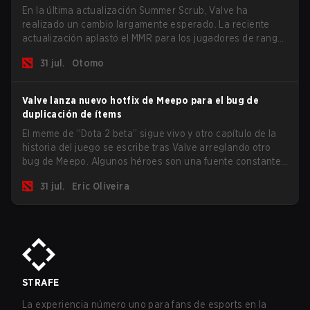
En la última actualización Summer Scrub, Valve ha
realizado un cambio largamente esperado. La reciente
actualización aplastó el MMR para los jugadores de rango
Inmortal.
31 jul.
Otomo
Valve lanza nuevo hotfix de Meepo para el bug de
duplicación de ítems
El meme de “Dota 2 beta” sigue vivo y otro capítulo de la
historia del juego se escribe tras Valve arreglando otro
bug de Meepo. Algunos héroes son una fuente constante
de bugs y entre todo el roster, Morphling, Rubick y Meepo
31 jul.
Eric Oliveira
son los más afectados por estos problemas.
STRAFE
La experiencia número uno para fans de esports en la