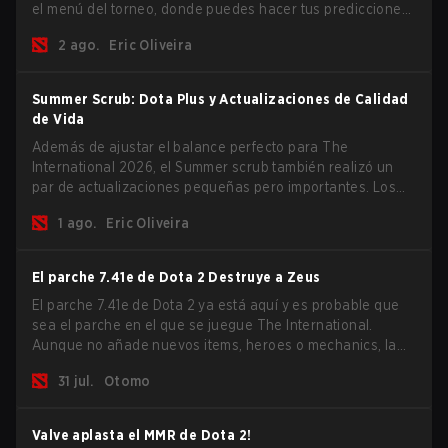
el menú del torneo, donde puedes hacer tus predicciones
para la Fase de Grupos y consultar las recompensas de
2 ago.
Eric Oliveira
este año.
Summer Scrub: Dota Plus y Actualizaciones de Calidad
de Vida
Además de ajustar el balance perfecto para The
International 2026, el Summer scrub también realizó un
par de actualizaciones pequeñas pero importantes. Los
suscriptores de Dota Plus obtuvieron una nueva pantalla
1 ago.
Eric Oliveira
de desglose post-partida y ahora todos los jugadores
pueden vincular teclas de acceso rápido para unidades
que no son héroes por separado.
El parche 7.41e de Dota 2 Destruye a Zeus
El parche 7.41e de Dota 2 ya está aquí y es probable que
sea el parche en el que se juegue The International.
Aunque no añade nuevos items, heroes o mechanics, la
última actualización hace mucho por resolver algunos de
31 jul.
Otomo
los mayores problemas del juego.
Valve aplasta el MMR de Dota 2!