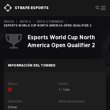
STRAFE ESPORTS
INICIO
|
DOTA 2
|
DOTA 2 TORNEOS
|
ESPORTS WORLD CUP NORTH AMERICA OPEN QUALIFIER 2
Esports World Cup North
America Open Qualifier 2
INFORMACIÓN DEL TORNEO
Esport
Fecha
1 – 1 jun.
Ubicación
Bolsa de premios
Online