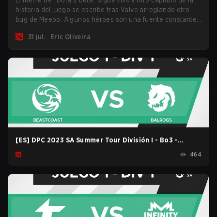
El meme de “Dota 2 beta” sigue vivo y otro capítulo de la
historia del juego se escribe tras Valve arreglando otro
bug de Meepo. Algunos héroes son una fuente constante
de bugs y entre todo el roster, Morphling, Rubick y Meepo
31 jul.
Eric Oliveira
son los más afectados por estos problemas.
[ES] DPC 2023 SA Summer Tour División I - Bo3 -
Beastcoast vs Balrogs game 1
464