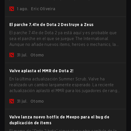
suscriptores de Dota Plus obtuvieron una nueva pantalla
1 ago.
Eric Oliveira
de desglose post-partida y ahora todos los jugadores
pueden vincular teclas de acceso rápido para unidades
que no son héroes por separado.
El parche 7.41e de Dota 2 Destruye a Zeus
El parche 7.41e de Dota 2 ya está aquí y es probable que
sea el parche en el que se juegue The International.
Aunque no añade nuevos items, heroes o mechanics, la
última actualización hace mucho por resolver algunos de
31 jul.
Otomo
los mayores problemas del juego.
Valve aplasta el MMR de Dota 2!
En la última actualización Summer Scrub, Valve ha
realizado un cambio largamente esperado. La reciente
actualización aplastó el MMR para los jugadores de rango
Inmortal.
31 jul.
Otomo
Valve lanza nuevo hotfix de Meepo para el bug de
duplicación de ítems