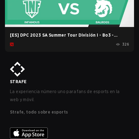
[ES] DPC 2023 SA Summer Tour División I - Bo3 -
Infamous vs Balrogs game 2
326
STRAFE
La experiencia número uno para fans de esports en la
web y móvil.
Strafe, todo sobre esports