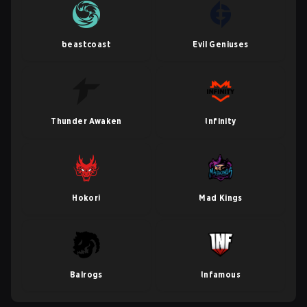
beastcoast
Evil Geniuses
Thunder Awaken
Infinity
Hokori
Mad Kings
Balrogs
Infamous