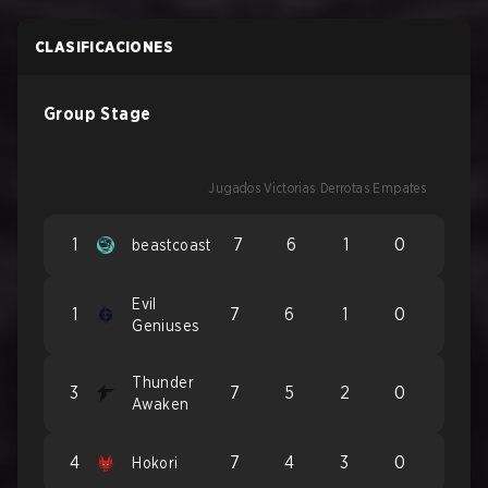
CLASIFICACIONES
Group Stage
Jugados
Victorias
Derrotas
Empates
1
7
6
1
0
beastcoast
Evil
1
7
6
1
0
Geniuses
Thunder
3
7
5
2
0
Awaken
4
7
4
3
0
Hokori