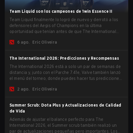
Team Liquid son los campeones de 1win Essence II
Team Liquid finalmente lo logró de nuevo y derrotó a los
defensores del Aegis of Champions en la última
oportunidad que tenían antes de que The International
2026 comience y los equipos se lancen de lleno por una
6 ago.
Eric Oliveira
oportunidad de gloria eterna.
The International 2026: Predicciones y Recompensas
The International 2026 está a solo un par de semanas de
distancia y, junto con el Parche 7.41e, Valve también lanzó
el menú del torneo, donde puedes hacer tus predicciones
para la Fase de Grupos y consultar las recompensas de
2 ago.
Eric Oliveira
este año.
Summer Scrub: Dota Plus y Actualizaciones de Calidad
de Vida
Además de ajustar el balance perfecto para The
International 2026, el Summer scrub también realizó un
par de actualizaciones pequeñas pero importantes. Los