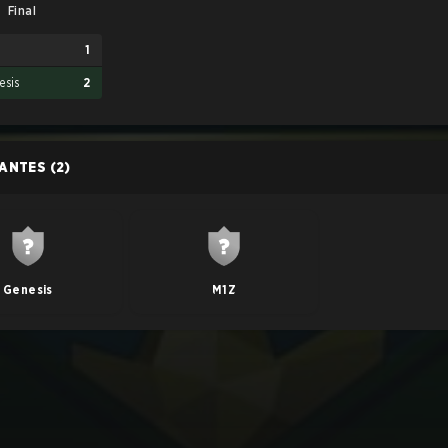
Final
1
esis
2
PANTES
(2)
Genesis
M1Z