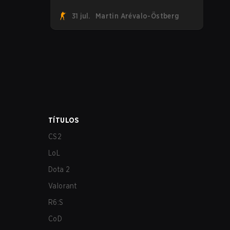
suman a la tendencia tras revelar su
31 jul.
Martin Arévalo-Östberg
primer roster de CS2. Con su roster
flameante revelado, Canadian Armed
Forces se unirá ahora a una
competencia de CS para personal militar
destinada a expandir el alcance de los
esports.
TÍTULOS
CS2
LoL
Dota 2
Valorant
R6:S
CoD