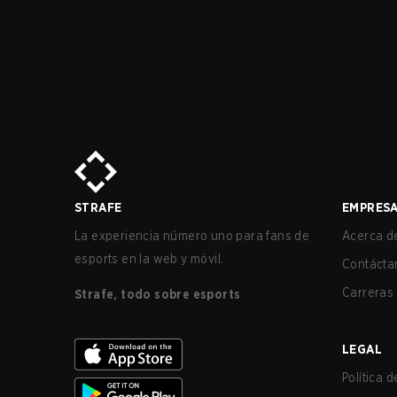
STRAFE
EMPRES
La experiencia número uno para fans de
Acerca de
esports en la web y móvil.
Contácta
Carreras
Strafe, todo sobre esports
LEGAL
Política 