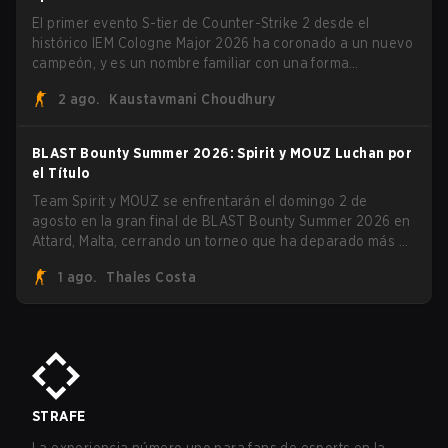
Quoniam en el proceso.
El primer evento S-tier de Counter-Strike 2 desde el
histórico IEM Cologne Major 2026 ha coronado a un nuevo
campeón, y es un nombre familiar con una forma
desconocida. MOUZ, recién salido de movimientos en el
2 ago.
Kaustavmani Choudhury
roster y cambios de roles, arrolló a Team Spirit en una
serie dominante 3-1 para levantar el trofeo BLAST Bounty
Summer 2026.
BLAST Bounty Summer 2026: Spirit y MOUZ Luchan por
el Título
Team Spirit y MOUZ se enfrentarán el domingo 2 de
agosto en la gran final de BLAST Bounty Summer 2026 en
Attard, Malta, cerrando un torneo que ha deparado más de
una sorpresa a lo largo del camino.
1 ago.
Thales Costa
STRAFE