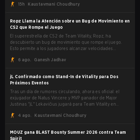
15h
Kaustavmani Choudhury
generó impulso, ha sido eliminado de su siguiente salida.
Ropz Llama la Atención sobre un Bug de Movimiento en
CS2 que Rompe el Juego
El superestrella de CS2 de Team Vitality, Ropz, ha
descubierto un bug de movimiento que rompe el juego.
Esto permite a los jugadores alcanzar velocidades
extremas explotando el sistema subtick.
6 ago.
Ganesh Jadhav
jL Confirmado como Stand-In de Vitality para Dos
Próximos Eventos
Tras un día de rumores circulando, ahora es oficial: el
exjugador de Natus Vincere y MVP ganador de Major
Justinas "jL" Lekavičius jugará para Team Vitality en
BLAST Open Porto y PGL Masters Bucharest. El riflero
4 ago.
Kaustavmani Choudhury
lituano dio la noticia él mismo en stream, bromeando:
"Finalmente no tengo que ocultar el hecho de que puedo
jugar con ZywOo, ropz, mezii, apEX, flameZ, MrBaldGuy",
MOUZ gana BLAST Bounty Summer 2026 contra Team
burlándose del head coach de Vitality Rémy "XTQZZZ"
Spirit