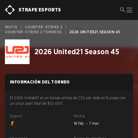
STRAFE ESPORTS
INICIO
|
COUNTER-STRIKE 2
|
COUNTER-STRIKE 2 TORNEOS
|
2026 UNITED21 SEASON 45
2026 United21 Season 45
INFORMACIÓN DEL TORNEO
El 2026 United21 es un torneo online de CS2 con sede en Europa con
un prize pool total de $10,000.
Esport
Fecha
18 feb. – 7 mar.