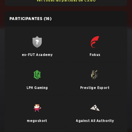
Ver todas las partidas de CS:GO
PARTICIPANTES
(16)
ex-FUT Academy
Fokus
LPH Gaming
Prestige Esport
megoshort
Against All Authority