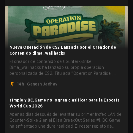
Nueva Operación de CS2 Lanzada por el Creador de
Contenido dima_wallhacks
El creador de contenido de Counter-Strike
Dima_wallhacks ha lanzado su propia operación
personalizada de CS2. Titulada “Operation Paradise”,
cuenta con cinco modos de juego únicos, battle pass,
14h
Ganesh Jadhav
misiones, cosméticos y más.
s1mple y BC.Game no logran clasificar para la Esports
World Cup 2026
Apenas días después de levantar su primer trofeo LAN de
Counter-Strike 2 en el Elisa BreakOut Series #1, BC.Game
ha enfrentado una dura realidad. El roster repleto de
estrellas, que recientemente aseguró una victoria que