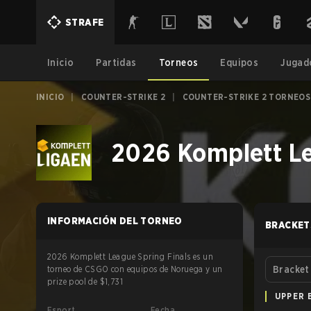
STRAFE
Inicio
Partidas
Torneos
Equipos
Jugad
INICIO
|
COUNTER-STRIKE 2
|
COUNTER-STRIKE 2 TORNEOS
2026 Komplett Le
INFORMACIÓN DEL TORNEO
BRACKET
2026 Komplett League Spring Finals es un
torneo de CSGO con equipos de Noruega y un
Bracket
prize pool de $1,731
UPPER 
Esport
Fecha