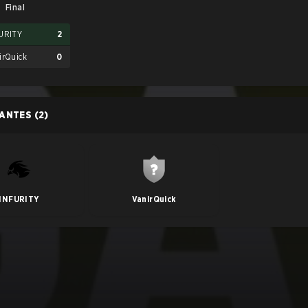
Final
URITY
2
irQuick
0
PANTES
(2)
INFURITY
VanirQuick