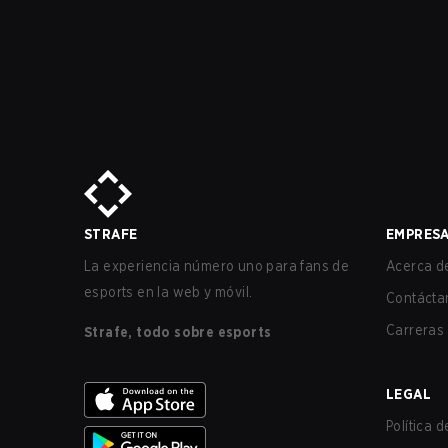
STRAFE
EMPRES
La experiencia número uno para fans de
Acerca de
esports en la web y móvil.
Contácta
Carreras
Strafe, todo sobre esports
LEGAL
Política 