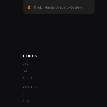
suman a la tendencia tras revelar su
31 jul.
Martin Arévalo-Östberg
primer roster de CS2. Con su roster
flameante revelado, Canadian Armed
Forces se unirá ahora a una
competencia de CS para personal militar
destinada a expandir el alcance de los
esports.
TÍTULOS
CS2
LoL
Dota 2
Valorant
R6:S
CoD