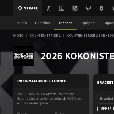
STRAFE
Inicio
Partidas
Torneos
Equipos
Jugad
INICIO
|
COUNTER-STRIKE 2
|
COUNTER-STRIKE 2 TORNEOS
2026 KOKONISTER
INFORMACIÓN DEL TORNEO
BRACKET
2026 KOKONISTER Akmola International
Esports Cup es un torneo online de CSGO con
Bracket
equipos de Kazajistán
UPPER 
Esport
Fecha