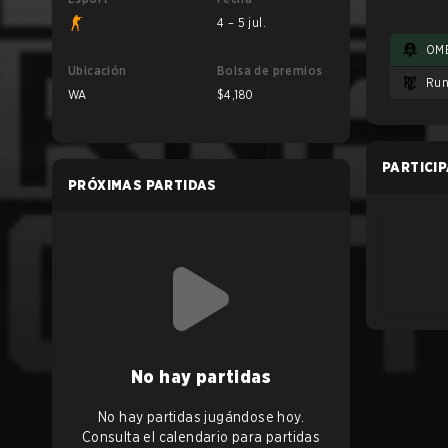
4 – 5 jul.
OM
Ubicación
Bolsa de premios
Run
WA
$4,180
PARTICI
PRÓXIMAS PARTIDAS
No hay partidas
No hay partidas jugándose hoy.
Consulta el calendario para partidas