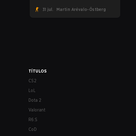
suman a la tendencia tras revelar su
31 jul.
Martin Arévalo-Östberg
primer roster de CS2. Con su roster
flameante revelado, Canadian Armed
Forces se unirá ahora a una
competencia de CS para personal militar
destinada a expandir el alcance de los
esports.
TÍTULOS
CS2
LoL
Dota 2
Valorant
R6:S
CoD