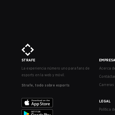
STRAFE
EMPRES
La experiencia número uno para fans de
Acerca de
esports en la web y móvil.
Contácta
Carreras
Strafe, todo sobre esports
LEGAL
Política 