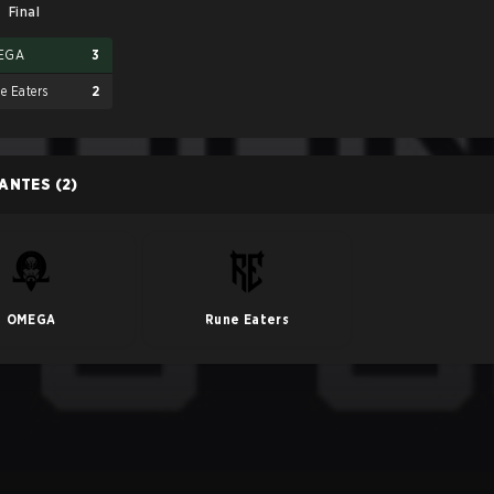
Final
EGA
3
e Eaters
2
PANTES
(2)
OMEGA
Rune Eaters