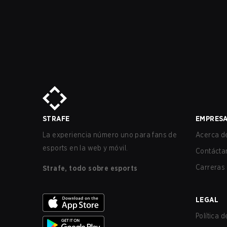
STRAFE
EMPRES
La experiencia número uno para fans de
Acerca de
esports en la web y móvil.
Contácta
Carreras
Strafe, todo sobre esports
LEGAL
Política 