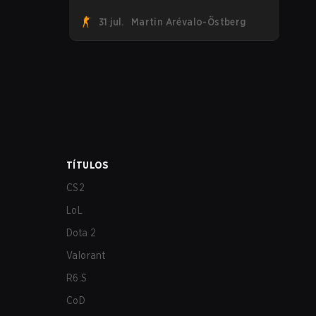
suman a la tendencia tras revelar su
31 jul.
Martin Arévalo-Östberg
primer roster de CS2. Con su roster
flameante revelado, Canadian Armed
Forces se unirá ahora a una
competencia de CS para personal militar
destinada a expandir el alcance de los
esports.
TÍTULOS
CS2
LoL
Dota 2
Valorant
R6:S
CoD