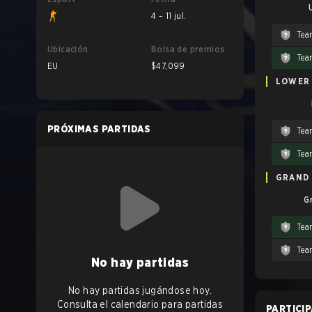
4 – 11 jul.
Tea
Ubicación
Bolsa de premios
Tea
EU
$47,099
LOWER
PRÓXIMAS PARTIDAS
Tea
Tea
GRAND 
G
Tea
Tea
No hay partidas
No hay partidas jugándose hoy.
Consulta el calendario para partidas
PARTICI