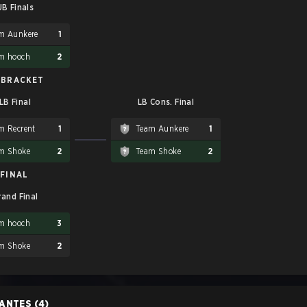
UB Finals
m Aunkere
1
m hooch
2
 BRACKET
LB Final
LB Cons. Final
m Recrent
1
Team Aunkere
1
m Shoke
2
Team Shoke
2
FINAL
rand Final
m hooch
3
m Shoke
2
PANTES
(4)