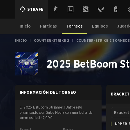
STRAFE
Inicio
Partidas
Torneos
Equipos
Jugad
INICIO
|
COUNTER-STRIKE 2
|
COUNTER-STRIKE 2 TORNEOS
2025 BetBoom Str
INFORMACIÓN DEL TORNEO
BRACKET
El 2025 BetBoom Streamers Battle está
organizado por Gabe Media con una bolsa de
Bracket
premios de $47,099.
UPPER 
Esport
Fecha