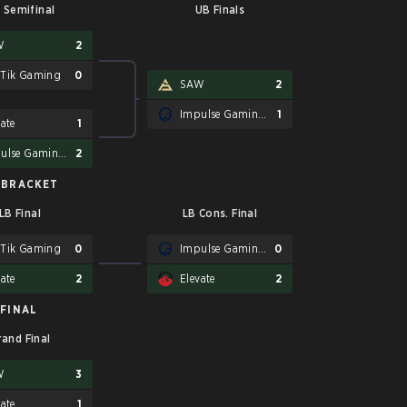
 Semifinal
UB Finals
W
2
Tik Gaming
0
SAW
2
Impulse Gaming Warriors
1
vate
1
Impulse Gaming Warriors
2
 BRACKET
LB Final
LB Cons. Final
Tik Gaming
0
Impulse Gaming Warriors
0
vate
2
Elevate
2
FINAL
rand Final
W
3
vate
1