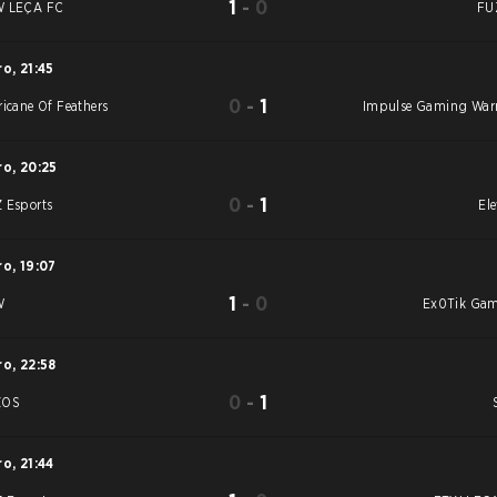
1
-
0
 LEÇA FC
FU
ro
,
21:45
0
-
1
ricane Of Feathers
Impulse Gaming Warr
ro
,
20:25
0
-
1
 Esports
Ele
ro
,
19:07
1
-
0
W
Ex0Tik Ga
ro
,
22:58
0
-
1
ZOS
ro
,
21:44