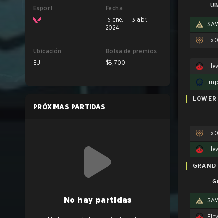
UB
Esport
Fecha
15 ene. – 13 abr.
SA
2024
Ex0
Ubicación
Bolsa de premios
EU
$8,700
Ele
LOWER
PRÓXIMAS PARTIDAS
Ex0
Ele
GRAND 
G
No hay partidas
SA
Ele