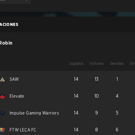
CACIONES
Robin
Jugados
Victorias
Derrotas
Em
14
13
1
SAW
14
10
4
Elevate
14
9
5
Impulse Gaming Warriors
14
8
6
FTW LEÇA FC