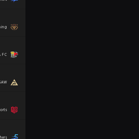
ming
A FC
SAW
orts
hers