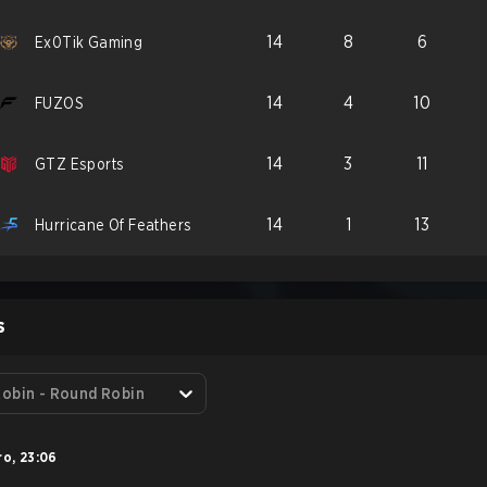
14
8
6
Ex0Tik Gaming
14
4
10
FUZOS
14
3
11
GTZ Esports
14
1
13
Hurricane Of Feathers
S
obin - Round Robin
ro
,
23:06