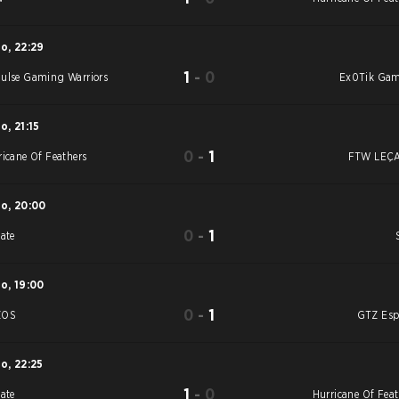
ro
,
22:29
1
-
0
ulse Gaming Warriors
Ex0Tik Ga
ro
,
21:15
0
-
1
ricane Of Feathers
FTW LEÇ
ro
,
20:00
0
-
1
vate
ro
,
19:00
0
-
1
ZOS
GTZ Esp
ro
,
22:25
1
-
0
vate
Hurricane Of Feat