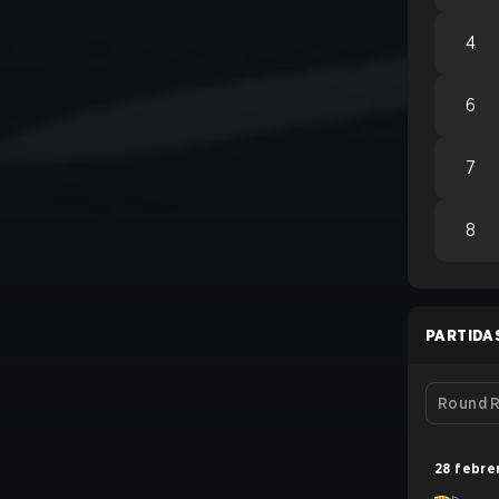
4
6
7
8
PARTIDA
Round R
28 febre