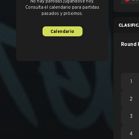
No hay partidas jugándose hoy.
Consulta el calendario para partidas
pasados y próximos.
CLASIFI
Calendario
Round 
1
2
3
4