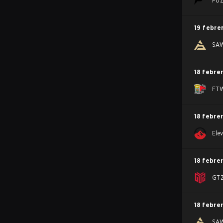
FU
19 febre
SA
18 febre
FTW
18 febre
Ele
18 febre
GTZ
18 febre
SA