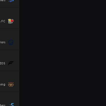
hers
A FC
iors
ZOS
ming
hers