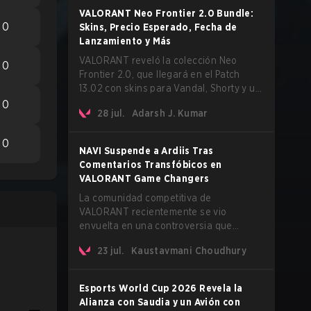
confirma un retraso para el muy
VALORANT Neo Frontier 2.0 Bundle:
esperado modo AROS: Replication.
0
Skins, Precio Esperado, Fecha de
Lanzamiento y Más
VALORANT reveló la colección Neo
0
Frontier 2.0, que llegará en el Patch
13.02 con skins para Vandal, Shorty y un
melee Lasso.
0
28 jul.
Adarsh J. Kumar
0
NAVI Suspende a Ardiis Tras
Comentarios Transfóbicos en
VALORANT Game Changers
La comunidad competitiva de
VALORANT recientemente se vio
envuelta en una controversia que
involucra al popular streamer y jugador
23 jul.
Kaustavmani Choudhury
profesional Ardis "ardiis" Svarenieks y a
Leo "Leo" Jannesson de Fnatic. El
problema surgió originalmente de
Esports World Cup 2026 Revela la
comentarios realizados durante un co-
Alianza con Saudia y un Avión con
stream de un partido de VCT Game