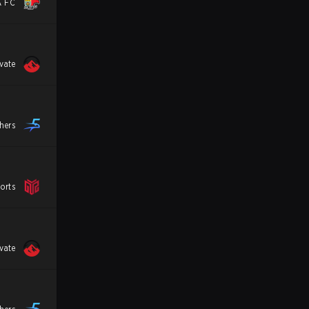
A FC
vate
hers
orts
vate