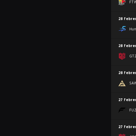
FTW
28 febre
Hur
28 febre
GTZ
28 febre
SA
27 febre
FU
27 febre