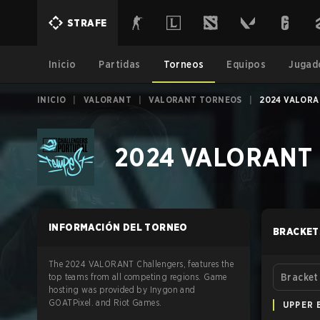
STRAFE
Inicio
Partidas
Torneos
Equipos
Jugad
INICIO
|
VALORANT
|
VALORANT TORNEOS
|
2024 VALORA
2024 VALORANT Ch
INFORMACIÓN DEL TORNEO
BRACKET
The 2024 VALORANT Challengers, features the
top teams from all competing regions. Game
Bracket
hosting was provided by Inygon and
GOATPixel. and Riot Games.
UPPER 