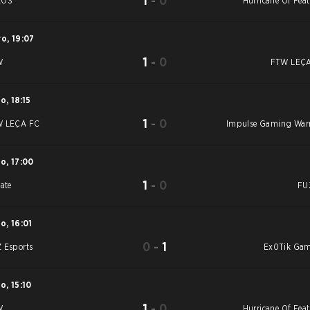
1
-
0
ZOS
Hurricane Of Feat
ro
,
19:07
1
-
0
W
FTW LEÇ
ro
,
18:15
1
-
0
 LEÇA FC
Impulse Gaming Warr
ro
,
17:00
1
-
0
vate
FU
ro
,
16:01
0
-
1
 Esports
Ex0Tik Ga
ro
,
15:10
1
-
0
W
Hurricane Of Feat