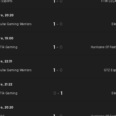
1
-
0
 Esports
FTW LEÇ
ro
,
20:20
1
-
0
ulse Gaming Warriors
Ele
ro
,
19:00
1
-
0
Tik Gaming
Hurricane Of Feat
ro
,
22:31
1
-
0
ulse Gaming Warriors
GTZ Esp
ro
,
21:22
0
-
1
Tik Gaming
Ele
ro
,
20:20