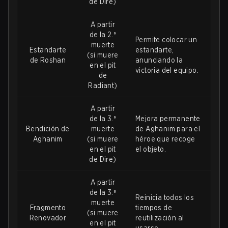
de Dire)
A partir
de la 2.ª
Permite colocar un
muerte
Estandarte
estandarte,
(si muere
de Roshan
anunciando la
en el pit
victoria del equipo.
de
Radiant)
A partir
de la 3.ª
Mejora permanente
Bendición de
muerte
de Aghanim para el
Aghanim
(si muere
héroe que recoge
en el pit
el objeto.
de Dire)
A partir
de la 3.ª
Reinicia todos los
muerte
Fragmento
tiempos de
(si muere
Renovador
reutilización al
en el pit