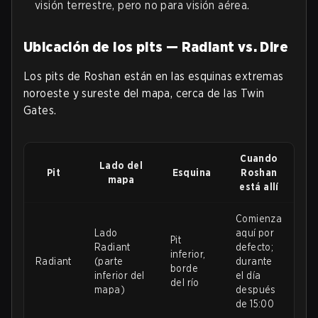
visión terrestre, pero no para visión aérea.
Ubicación de los pits — Radiant vs. Dire
Los pits de Roshan están en las esquinas extremas
noroeste y sureste del mapa, cerca de las Twin
Gates.
Cuando
Lado del
Pit
Esquina
Roshan
mapa
está allí
Comienza
Lado
aquí por
Pit
Radiant
defecto;
inferior,
Radiant
(parte
durante
borde
inferior del
el día
del río
mapa)
después
de 15:00