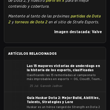
de Dota 2, y nuestro
perfil en X
para el mejor
contenido y cobertura.
Mantente al tanto de las próximas
partidas de Dota
2
y
torneos de Dota 2
en el sitio de Strafe Esports.
Imagen destacada: Valve
ARTÍCULOS RELACIONADOS
Las 15 mayores victorias de underdogs en
la historia de los esports, clasificadas
Clasificando las 15 remontadas al campeonato
más improbables en esports — OG, Cloud9, Team
Spirit y más — por una puntuación de upset, no por
25 Jul
Ganesh Jadhav
vibes.
Guía Huskar Dota 2: Mejor Build, Abilities,
Talents, Strategies y Lore
Huskar es un héroe ranged de Strength en Dota 2