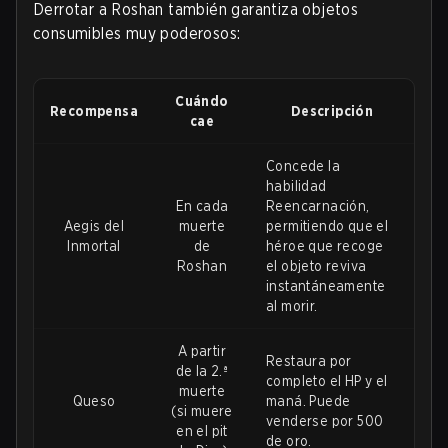
Derrotar a Roshan también garantiza objetos
consumibles muy poderosos:
Cuándo
Recompensa
Descripción
cae
Concede la
habilidad
En cada
Reencarnación,
Aegis del
muerte
permitiendo que el
Inmortal
de
héroe que recoge
Roshan
el objeto reviva
instantáneamente
al morir.
A partir
Restaura por
de la 2.ª
completo el HP y el
muerte
Queso
maná. Puede
(si muere
venderse por 500
en el pit
de oro.