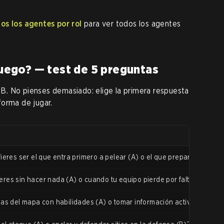
os los agentes por rol
para ver todos los agentes
 juego? — test de 5 preguntas
. No pienses demasiado: elige la primera respuesta
forma de jugar.
ieres ser el que entra primero a pelear (A) o el que prepara y apoya
res sin hacer nada (A) o cuando tu equipo pierde por falta de coord
nas del mapa con habilidades (A) o tomar información activa del ene