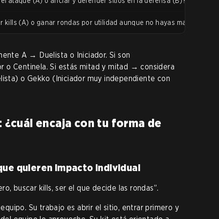
 el ataque (A) o anclar y defender sitios en la defensa (B)?
r kills (A) o ganar rondas por utilidad aunque no hayas matado a nad
ente A → Duelista o Iniciador. Si son
 o Centinela. Si estás mitad y mitad → considera
lista) o Gekko (Iniciador muy independiente con
: ¿cuál encaja con tu forma de
que quieren impacto individual
o, buscar kills, ser el que decide las rondas”.
equipo. Su trabajo es abrir el sitio, entrar primero y