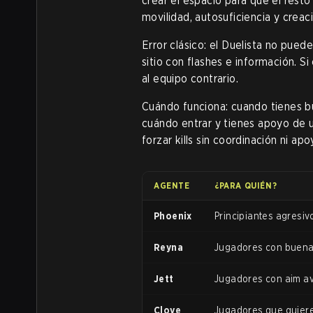
crear el espacio para que el resto
movilidad, autosuficiencia y creac
Error clásico: el Duelista no pued
sitio con flashes e información. Si
al equipo contrario.
Cuándo funciona: cuando tienes b
cuándo entrar y tienes apoyo de ut
forzar kills sin coordinación ni apo
AGENTE
¿PARA QUIÉN?
Phoenix
Principiantes agresiv
Reyna
Jugadores con buena
Jett
Jugadores con aim av
Clove
Jugadores que quieren