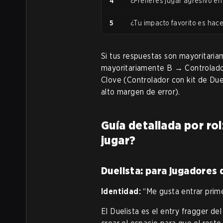
4
¿Prefieres jugar agresivo en
5
¿Tu impacto favorito es hace
Si tus respuestas son mayoritariam
mayoritariamente B → Controlador
Clove (Controlador con kit de Due
alto margen de error).
Guía detallada por rol
jugar?
Duelista: para jugadores 
Identidad:
“Me gusta entrar primer
El Duelista es el entry fragger del 