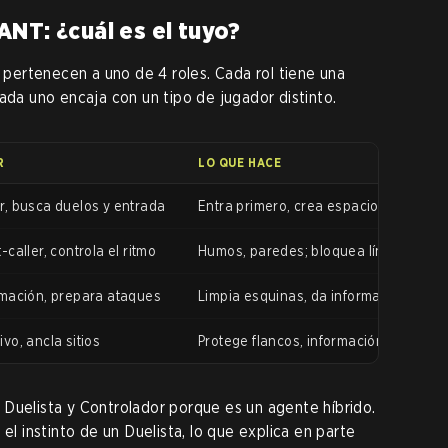
NT: ¿cuál es el tuyo?
ertenecen a uno de 4 roles. Cada rol tiene una
ada uno encaja con un tipo de jugador distinto.
R
LO QUE HACE
r, busca duelos y entrada
Entra primero, crea espacio, consigue 
-caller, controla el ritmo
Humos, paredes; bloquea líneas de vis
rmación, prepara ataques
Limpia esquinas, da información, prepa
vo, ancla sitios
Protege flancos, información pasiva, 
Duelista y Controlador porque es un agente híbrido.
el instinto de un Duelista, lo que explica en parte