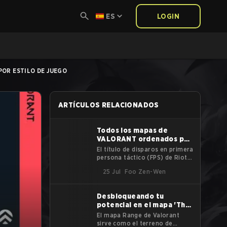
ES
LOGIN
POR ESTILO DE JUEGO
ARTÍCULOS RELACIONADOS
Todos los mapas de
VALORANT ordenados por
lanzamiento
El título de disparos en primera
persona táctico (FPS) de Riot,
Valorant, ya está en su cuarto
25 Jul
Foo Zen-Wen
año. Con el paso del tiempo, se
han añadido nuevos mapas al
pool para cambiar el gameplay
Desbloqueando tu
y revitalizar la base de
potencial en el mapa 'The
jugadores. Cada mapa de
Range' en VALORANT
Valorant tiene su propia
El mapa Range de Valorant
personalidad y características
sirve como el terreno de