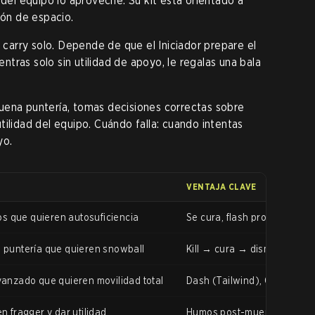
 del equipo lo aproveche. Su kit está orientado a
ión de espacio.
e carry solo. Depende de que el Iniciador prepare el
 entras solo sin utilidad de apoyo, le regalas una bala
uena puntería, tomas decisiones correctas sobre
ilidad del equipo. Cuándo falla: cuando intentas
yo.
VENTAJA CLAVE
os que quieren autosuficiencia
Se cura, flash propio, segun
 puntería que quieren snowball
Kill → cura → dismissal. Kit
anzado que quieren movilidad total
Dash (Tailwind), Operator. M
 fragger y dar utilidad
Humos post-muerte. Ult de 