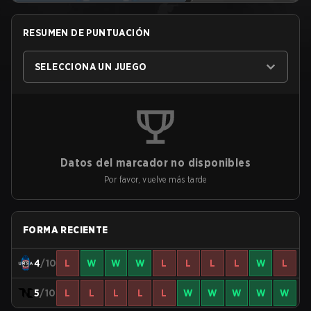
RESUMEN DE PUNTUACIÓN
SELECCIONA UN JUEGO
Datos del marcador no disponibles
Por favor, vuelve más tarde
FORMA RECIENTE
4
/10
L
W
W
W
L
L
L
L
W
L
5
/10
L
L
L
L
L
W
W
W
W
W