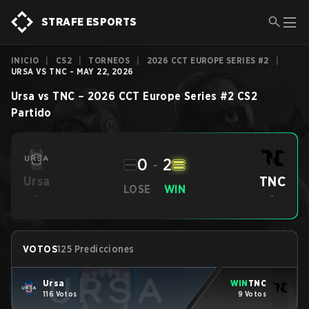
STRAFE ESPORTS
INICIO
|
CS2
|
TORNEOS
|
2026 CCT EUROPE SERIES #2
|
URSA VS TNC - MAY 22, 2026
Ursa
vs
TNC
–
2026 CCT Europe Series #2
CS2
Partido
0
-
2
TNC
Ursa
LOSE
WIN
-
-
VOTOS
125 Predicciones
Ursa
WIN
TNC
116 Votos
9 Votos