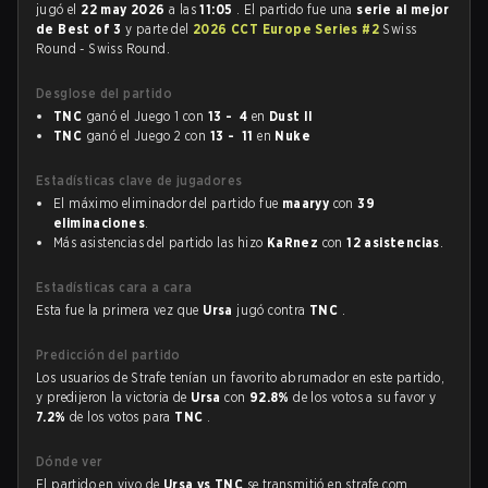
jugó el
22 may 2026
a las
11:05
. El partido fue una
serie al mejor
de Best of 3
y parte del
2026 CCT Europe Series #2
Swiss
Round - Swiss Round.
Desglose del partido
TNC
ganó el Juego 1 con
13 - 4
en
Dust II
TNC
ganó el Juego 2 con
13 - 11
en
Nuke
Estadísticas clave de jugadores
El máximo eliminador del partido fue
maaryy
con
39
eliminaciones
.
Más asistencias del partido las hizo
KaRnez
con
12 asistencias
.
Estadísticas cara a cara
Esta fue la primera vez que
Ursa
jugó contra
TNC
.
Predicción del partido
Los usuarios de Strafe tenían un favorito abrumador en este partido,
y predijeron la victoria de
Ursa
con
92.8%
de los votos a su favor y
7.2%
de los votos para
TNC
.
Dónde ver
El partido en vivo de
Ursa vs TNC
se transmitió en strafe.com,