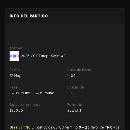
INFO DEL PARTIDO
Torneo
2026 CCT Europe Series #2
Fecha
Hora de inicio
22 May
11:05
Fase
Ubicación
Swiss Round - Swiss Round
EU
Bolsa de premios
Formato
$
25000
Best of 3
Ursa
vs
TNC
El partido de CS:GO terminó
0 - 2
a favor de
TNC
y se