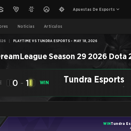
Apuestas De Esports
ores
Noticias
Artículos
026
|
PLAYTIME VS TUNDRA ESPORTS - MAY 18, 2026
reamLeague Season 29 2026
Dota 
Tundra Esports
0
-
1
E
WIN
-
WIN
Tundra Es