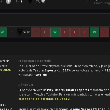
me
1
-
2
TUND
Group Stag
W
T
3
/10
L
L
W
L
L
L
W
L
Predicción del partido
avor de
ue una
Los usuarios de Strafe creyeron que sería un partido reñido, y predijeron la
29 2026
victoria de
Tundra Esports
con
57.1%
de los votos a su favor y
42
votos para
PlayTime
.
Dónde ver
El partido en vivo de
PlayTime vs Tundra Esports
se transmitió e
strafe.com, Twitch y Youtube. Para ver más partidos como este, visit
calendario de partidos de Dota 2
.
ces
.
veces
y
0
Sigue el resto de la acción del
DreamLeague Season 29 2026
, 