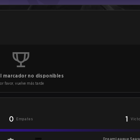
l marcador no disponibles
or favor, vuelve más tarde
0
1
Empates
Vict
DreamLeague Seas