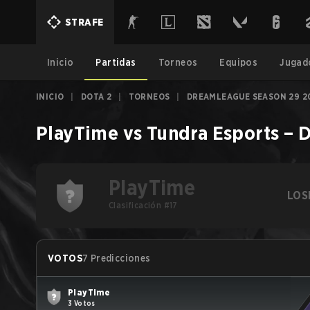
STRAFE
Inicio
Partidas
Torneos
Equipos
Jugad
INICIO
|
DOTA 2
|
TORNEOS
|
DREAMLEAGUE SEASON 29 2
PlayTime
vs
Tundra Esports
–
D
PlayTime
LOS
Clasificación #17
VOTOS
7 Predicciones
PlayTime
3 Votos