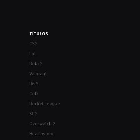
TÍTULOS
CS2
LoL
Dota 2
Valorant
R6:S
CoD
Rocket League
SC2
Overwatch 2
Hearthstone