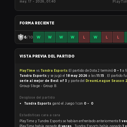
may. 17 - 2026, 01:40
PlayTi
FORMA RECIENTE
6
/10
W
W
W
W
L
W
L
L
VISTA PREVIA DEL PARTIDO
PlayTime
vs
Tundra Esports
El partido de Dota 2 terminó
0 - 1
a f
Tundra Esports
y se jugó el
18 may 2026
a las
11:15
. El partido f
serie al mejor de Best of 3
y parte del
DreamLeague Season 
Group Stage - Group B.
Desglose del partido
Tundra Esports
ganó el Juego 1 con
0 - 0
Estadísticas cara a cara
PlayTime y Tundra Esports se habían enfrentado anteriormente
1 ve
PlayTime había ganado
0 veces
, Tundra Esports había ganado
1 