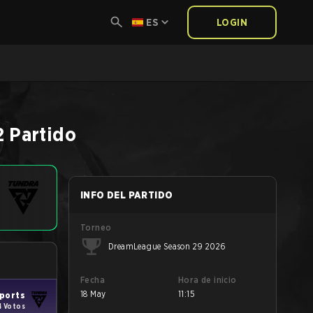
ES
LOGIN
2
Partido
INFO DEL PARTIDO
Torneo
DreamLeague Season 29 2026
Fecha
Hora de inicio
18 May
11:15
ports
4 Votos