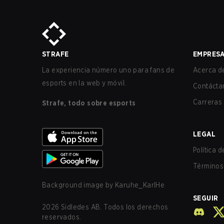
STRAFE
EMPRES
La experiencia número uno para fans de
Acerca de
esports en la web y móvil.
Contácta
Carreras
Strafe, todo sobre esports
LEGAL
Política 
Términos 
Background image by
Karuhe_KarlHe
SEGUIR
2026
Sidledes AB. Todos los derechos
reservados.