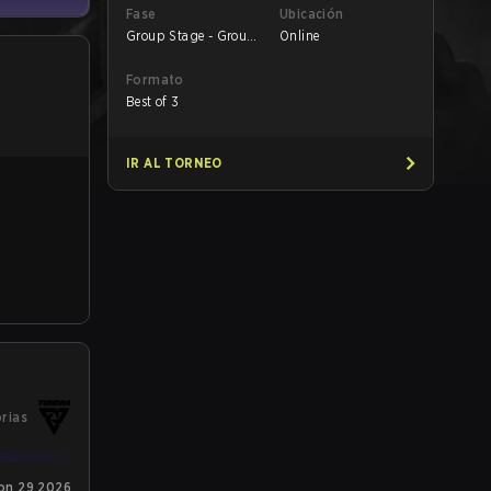
Fase
Ubicación
Group Stage - Group
Online
B
Formato
Best of 3
IR AL TORNEO
orias
on 29 2026