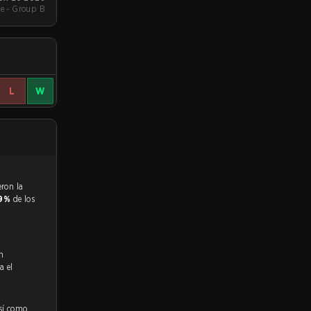
e - Group B
L
W
.9%
de los
n
a el
así como