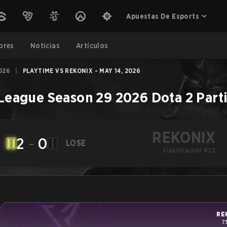
Apuestas De Esports
ores
Noticias
Artículos
026
|
PLAYTIME VS REKONIX - MAY 14, 2026
eague Season 29 2026
Dota 2
Part
REKONIX
2
-
0
LOSE
Clasificación #22
RE
7