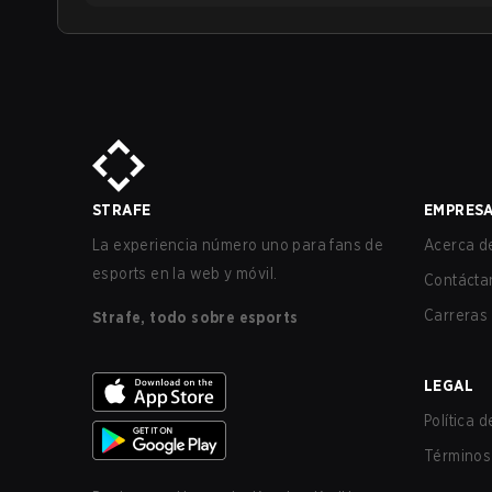
STRAFE
EMPRES
La experiencia número uno para fans de
Acerca de
esports en la web y móvil.
Contácta
Carreras
Strafe, todo sobre esports
LEGAL
Política 
Términos 