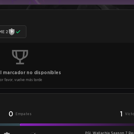
ME 2
l marcador no disponibles
or favor, vuelve más tarde
0
1
Empates
Vict