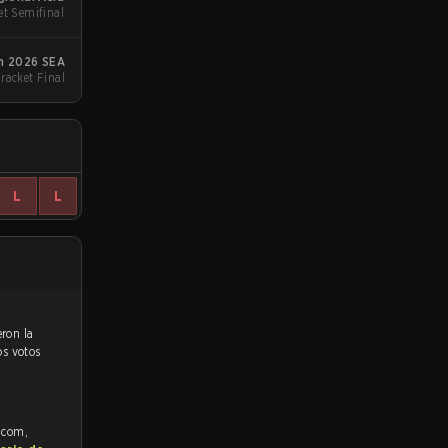
et Semifinal
m 2026 SEA
racket Final
L
L
os votos
e.com,