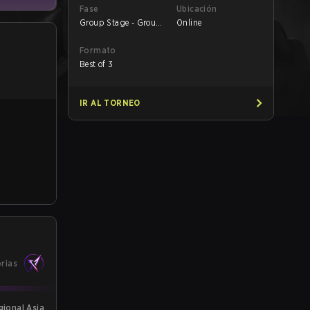
Fase
Ubicación
Group Stage - Group
Online
B
Formato
Best of 3
IR AL TORNEO
orias
PGL Wallachia Season 7 Regional Asia