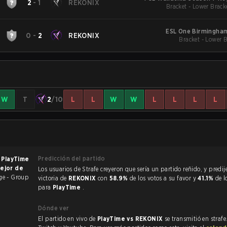
2
-
1
REKONIX
Bracket - Lower Brack
ESL One Birmingha
0
-
2
REKONIX
Bracket - Lower B
W
T
2
/10
L
L
W
W
L
L
L
L
Predicción del partido
e
PlayTime
mejor de
Los usuarios de Strafe creyeron que sería un partido reñido, y predijeron la
ge - Group
victoria de
REKONIX
con
58.9%
de los votos a su favor y
41.1%
de l
para
PlayTime
.
Dónde ver
El partido en vivo de
PlayTime vs REKONIX
se transmitió en straf