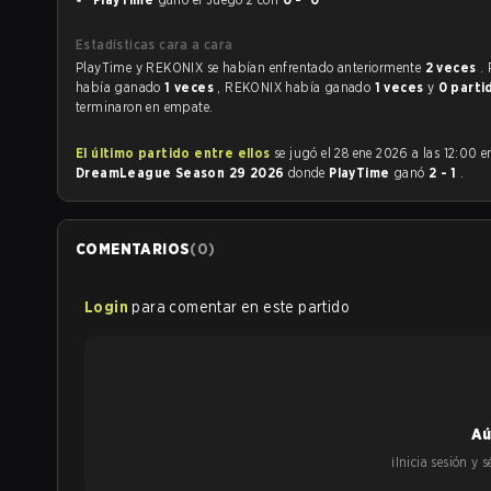
Estadísticas cara a cara
PlayTime y REKONIX se habían enfrentado anteriormente
2 veces
.
había ganado
1 veces
, REKONIX había ganado
1 veces
y
0 parti
terminaron en empate.
El último partido entre ellos
se jugó el 28 ene 2026 a las 12:00 e
DreamLeague Season 29 2026
donde
PlayTime
ganó
2 - 1
.
COMENTARIOS
(
0
)
Login
para comentar en este partido
Aú
¡Inicia sesión y