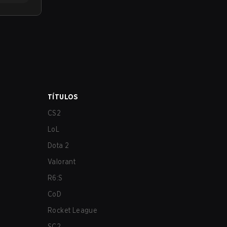
TÍTULOS
CS2
LoL
Dota 2
Valorant
R6:S
CoD
Rocket League
SC2