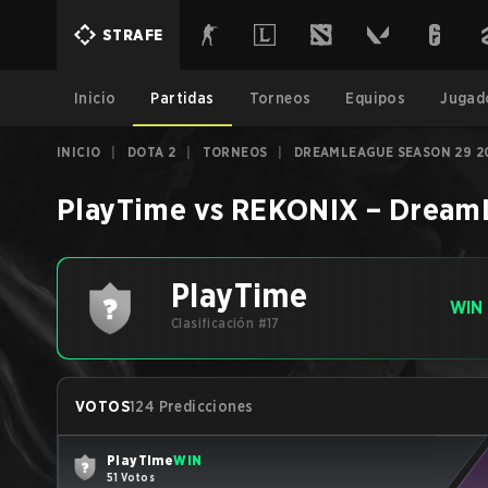
STRAFE
Inicio
Partidas
Torneos
Equipos
Jugad
INICIO
|
DOTA 2
|
TORNEOS
|
DREAMLEAGUE SEASON 29 2
PlayTime
vs
REKONIX
–
DreamL
PlayTime
WIN
Clasificación #17
VOTOS
124 Predicciones
PlayTime
WIN
51 Votos