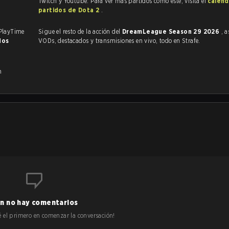
Twitch y Youtube. Para ver más partidos como este, visita el
calend
partidos de Dota 2
.
 PlayTime
Sigue el resto de la acción del
DreamLeague Season 29 2026
, 
dos
VODs, destacados y transmisiones en vivo, todo en Strafe.
n
n no hay comentarios
 sé el primero en comenzar la conversación!