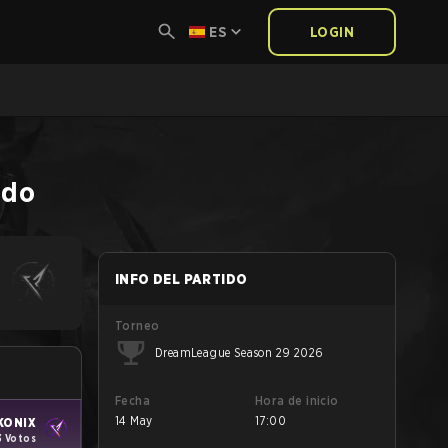
ES
LOGIN
ido
INFO DEL PARTIDO
Torneo
DreamLeague Season 29 2026
Fecha
Hora de inicio
14 May
17:00
KONIX
3 Votos