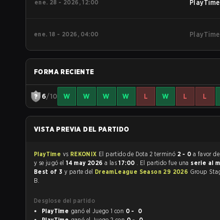
ene. 28 - 2026, 12:00
PlayTime
ene. 18 - 2026, 04:00
PlayTime
FORMA RECIENTE
6
/10
W
W
W
W
L
W
L
L
VISTA PREVIA DEL PARTIDO
PlayTime
vs
REKONIX
El partido de Dota 2 terminó
2 - 0
a favor d
y se jugó el
14 may 2026
a las
17:00
. El partido fue una
serie al 
Best of 3
y parte del
DreamLeague Season 29 2026
Group Sta
B.
Desglose del partido
PlayTime
ganó el Juego 1 con
0 - 0
PlayTime
ganó el Juego 2 con
0 - 0