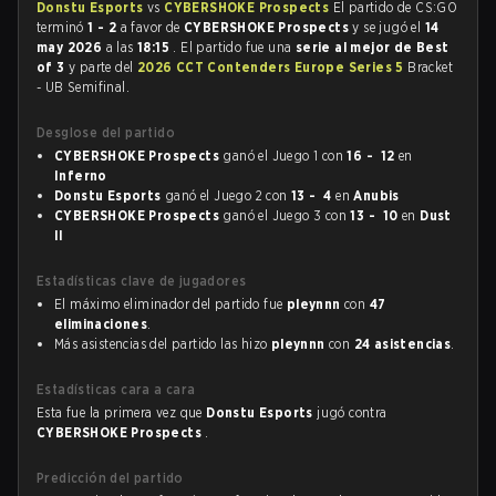
Donstu Esports
vs
CYBERSHOKE Prospects
El partido de CS:GO
terminó
1 - 2
a favor de
CYBERSHOKE Prospects
y se jugó el
14
may 2026
a las
18:15
. El partido fue una
serie al mejor de Best
of 3
y parte del
2026 CCT Contenders Europe Series 5
Bracket
- UB Semifinal.
Desglose del partido
CYBERSHOKE Prospects
ganó el Juego 1 con
16 - 12
en
Inferno
Donstu Esports
ganó el Juego 2 con
13 - 4
en
Anubis
CYBERSHOKE Prospects
ganó el Juego 3 con
13 - 10
en
Dust
II
Estadísticas clave de jugadores
El máximo eliminador del partido fue
pleynnn
con
47
eliminaciones
.
Más asistencias del partido las hizo
pleynnn
con
24 asistencias
.
Estadísticas cara a cara
Esta fue la primera vez que
Donstu Esports
jugó contra
CYBERSHOKE Prospects
.
Predicción del partido