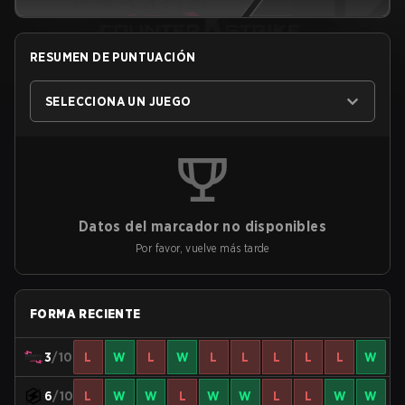
RESUMEN DE PUNTUACIÓN
SELECCIONA UN JUEGO
Datos del marcador no disponibles
Por favor, vuelve más tarde
FORMA RECIENTE
3
/10
L
W
L
W
L
L
L
L
L
W
6
/10
L
W
W
L
W
W
L
L
W
W