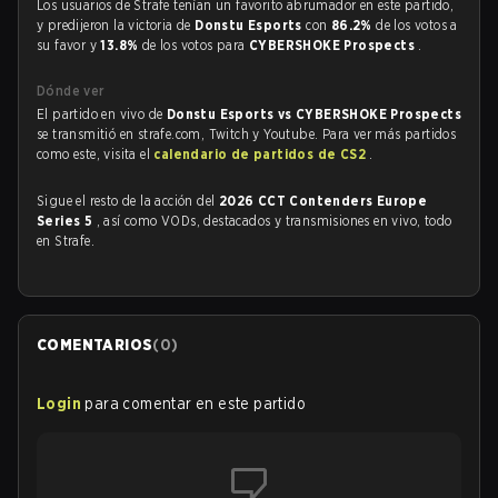
Los usuarios de Strafe tenían un favorito abrumador en este partido,
y predijeron la victoria de
Donstu Esports
con
86.2%
de los votos a
su favor y
13.8%
de los votos para
CYBERSHOKE Prospects
.
Dónde ver
El partido en vivo de
Donstu Esports vs CYBERSHOKE Prospects
se transmitió en strafe.com, Twitch y Youtube. Para ver más partidos
como este, visita el
calendario de partidos de CS2
.
Sigue el resto de la acción del
2026 CCT Contenders Europe
Series 5
, así como VODs, destacados y transmisiones en vivo, todo
en Strafe.
COMENTARIOS
(
0
)
Login
para comentar en este partido