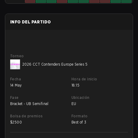
INFO DEL PARTIDO
Torneo
2026 CCT Contenders Europe Series 5
Fecha
Hora de inicio
14 May
18:15
Fase
Ubicación
Bracket - UB Semifinal
EU
Bolsa de premios
Formato
$
2500
Best of 3