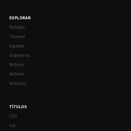
EXPLORAR
Partidas
Torneos
Equipos
Jugadores
Noticias
Authors
Artículos
TÍTULOS
CS2
LoL