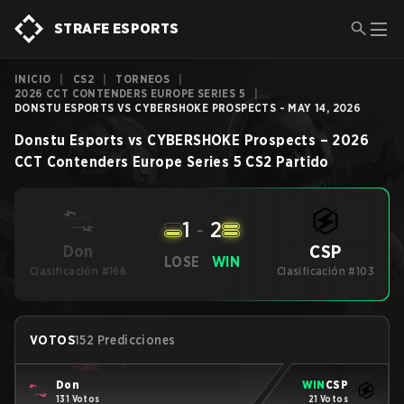
STRAFE ESPORTS
INICIO
|
CS2
|
TORNEOS
|
2026 CCT CONTENDERS EUROPE SERIES 5
|
DONSTU ESPORTS VS CYBERSHOKE PROSPECTS - MAY 14, 2026
Donstu Esports
vs
CYBERSHOKE Prospects
–
2026
CCT Contenders Europe Series 5
CS2
Partido
1
-
2
CSP
Don
LOSE
WIN
Clasificación #166
Clasificación #103
VOTOS
152 Predicciones
Don
WIN
CSP
131 Votos
21 Votos