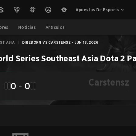
Apuestas De Esports
ores
Noticias
Artículos
ST ASIA
|
DIREBORN VS CARSTENSZ - JUN 18, 2026
rld Series Southeast Asia
Dota 2
Pa
Carstensz
0
-
0
-