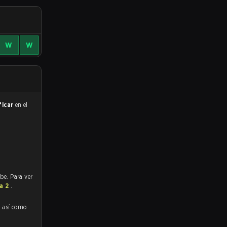
W
W
ificar
en el
be. Para ver
ta 2
.
, así como