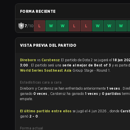
FORMA RECIENTE
7
/10
L
W
W
L
L
W
W
W
VISTA PREVIA DEL PARTIDO
Direborn
vs
Carstensz
El partido de Dota 2 se jugará el
18 jun 2
3:00
. El partido será una
serie al mejor de Best of 3
y es parte 
World Series Southeast Asia
Group Stage - Round 1.
Estadísticas cara a cara
Direborn y Carstensz se han enfrentado anteriormente
1 veces
. Dir
ganado
0 veces
, Carstensz ha ganado
1 veces
y
0 partidos
term
empate.
El último partido entre ellos
se jugó el 4 jun 2026 , donde
Cars
ganó
2 - 0
.
Forma actual