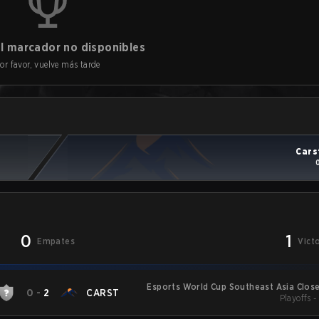
l marcador no disponibles
or favor, vuelve más tarde
Cars
0
1
Empates
Vict
Esports World Cup Southeast Asia Close
0
-
2
CARST
Playoffs 