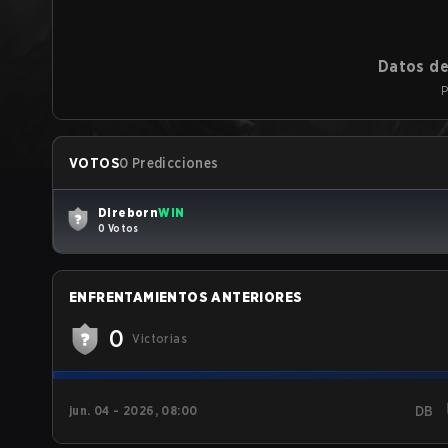
Datos de
P
VOTOS
0 Predicciones
Direborn
WIN
0 Votos
ENFRENTAMIENTOS ANTERIORES
0
Victorias
jun. 04 - 2026, 08:00
DB