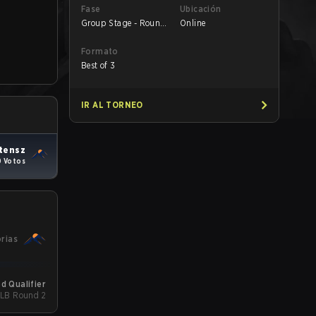
Fase
Ubicación
Group Stage - Round
Online
1
Formato
Best of 3
IR AL TORNEO
tensz
0 Votos
orias
d Qualifier
- LB Round 2