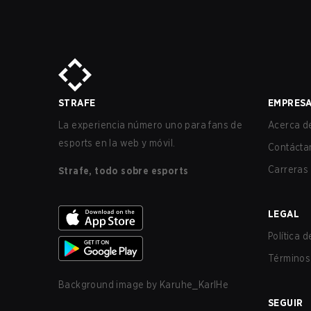
STRAFE
EMPRES
La experiencia número uno para fans de
Acerca de
esports en la web y móvil.
Contácta
Carreras
Strafe, todo sobre esports
LEGAL
Política 
Términos 
Background image by
Karuhe_KarlHe
SEGUIR