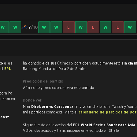
W
W
7
/10
W
W
L
W
L
W
L
W
026
a las
ha ganado 4 de sus últimos 5 partidos y actualmente está
sin clas
del
EPL
Ranking Mundial de Dota 2 de Strafe.
Predicción del partido
Aún no hay predicciones para este partido.
eborn ha
inaron en
Dónde ver
Mira
Direborn vs Carstensz
en vivo en strafe.com, Twitch y Youtu
más partidos como este, visita el
calendario de partidos de Do
tensz
Sigue el resto de la acción del
EPL World Series Southeast Asia
VODs, destacados y transmisiones en vivo, todo en Strafe.