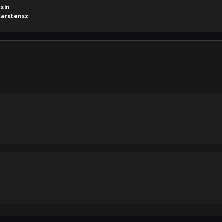
á
sin
Carstensz