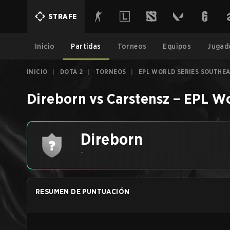
STRAFE
Inicio
Partidas
Torneos
Equipos
Jugad
INICIO
|
DOTA 2
|
TORNEOS
|
EPL WORLD SERIES SOUTHEA
Direborn
vs
Carstensz
–
EPL Wo
Direborn
-
RESUMEN DE PUNTUACIÓN