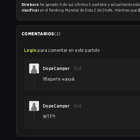
Direborn
ha ganado 5 de sus últimos 5 partidos y actualmente est
clasificar
en el Ranking Mundial de Dota 2 de Strafe, mientras que
COMENTARIOS
(
2
)
Login
para comentar en este partido
DopeCamper
50d
Уберите нахуй
DopeCamper
50d
WTF?!