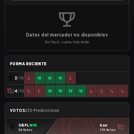
Datos del marcador no disponibles
Por favor, vuelve más tarde
FORMA RECIENTE
3
/10
L
W
W
W
L
4
/10
L
L
W
W
W
W
L
L
L
L
VOTOS
230 Predicciones
OBPL
WIN
ban
54 Votos
176 Votos