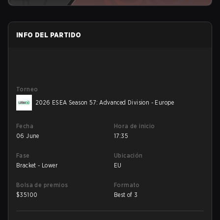
INFO DEL PARTIDO
Torneo
2026 ESEA Season 57: Advanced Division - Europe
Fecha
Hora de inicio
06 June
17:35
Fase
Ubicación
Bracket - Lower
EU
Bolsa de premios
Formato
$
35100
Best of 3