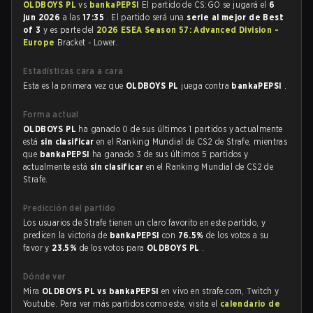
OLDBOYS PL
vs
bankaPEPSI
El partido de CS:GO se jugará el
6
jun 2026
a las
17:35
. El partido será una
serie al mejor de Best
of 3
y es parte del
2026 ESEA Season 57: Advanced Division -
Europe
Bracket - Lower.
Estadísticas cara a cara
Esta es la primera vez que
OLDBOYS PL
juega contra
bankaPEPSI
.
Forma actual
OLDBOYS PL
ha ganado 0 de sus últimos 1 partidos y actualmente
está
sin clasificar
en el Ranking Mundial de CS2 de Strafe, mientras
que
bankaPEPSI
ha ganado 3 de sus últimos 5 partidos y
actualmente está
sin clasificar
en el Ranking Mundial de CS2 de
Strafe.
Predicción del partido
Los usuarios de Strafe tienen un claro favorito en este partido, y
predicen la victoria de
bankaPEPSI
con
76.5%
de los votos a su
favor y
23.5%
de los votos para
OLDBOYS PL
.
Dónde ver
Mira
OLDBOYS PL vs bankaPEPSI
en vivo en strafe.com, Twitch y
Youtube. Para ver más partidos como este, visita el
calendario de