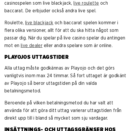
casinospelen som live blackjack,
live roulette
och
baccarat. De erbjuder också andra live spel.
Roulette,
live blackjack
och baccarat spelen kommer i
flera olika versioner, allt för att du ska hitta något som
passar dig. När du spelar på live casino spelar du antingen
mot en
live dealer
eller andra spelare som är online.
PLAYOJOS UTTAGSTIDER
Alla uttag måste godkännas av Playojo och det görs
vanligtvis inom max 24 timmar. Så fort uttaget är godkänt
av Playojo så beror uttagstiden på din valda
betalningsmetod.
Beroende på vilken betalningsmetod du har valt att
använda för att göra ditt uttag varierar uttagstiden från
direkt upp till i bland så mycket som sju vardagar.
INSÄTTNINGS- OCH UTTAGSGRÄNSER HOS