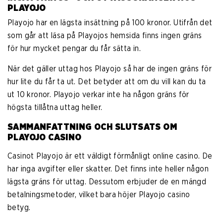
PLAYOJO
Playojo har en lägsta insättning på 100 kronor. Utifrån det
som går att läsa på Playojos hemsida finns ingen gräns
för hur mycket pengar du får sätta in.
När det gäller uttag hos Playojo så har de ingen gräns för
hur lite du får ta ut. Det betyder att om du vill kan du ta
ut 10 kronor. Playojo verkar inte ha någon gräns för
högsta tillåtna uttag heller.
SAMMANFATTNING OCH SLUTSATS OM
PLAYOJO CASINO
Casinot Playojo är ett väldigt förmånligt online casino. De
har inga avgifter eller skatter. Det finns inte heller någon
lägsta gräns för uttag. Dessutom erbjuder de en mängd
betalningsmetoder, vilket bara höjer Playojo casino
betyg.