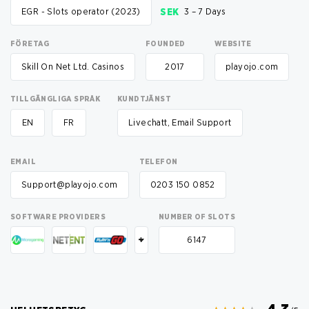
EGR - Slots operator (2023)
3 – 7 Days
FÖRETAG
FOUNDED
WEBSITE
Skill On Net Ltd. Casinos
2017
playojo.com
TILLGÄNGLIGA SPRÅK
KUNDTJÄNST
EN
FR
Livechatt, Email Support
EMAIL
TELEFON
Support@playojo.com
0203 150 0852
SOFTWARE PROVIDERS
NUMBER OF SLOTS
+
6147