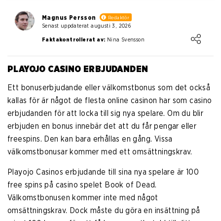
Write Own Review
high_security
Magnus Persson
Redaktör
Senast uppdaterat augusti 3, 2026
very_high_security
0
Loading ...
USER RATING
/5
Faktakontrollerat av:
Nina Svensson
instant
high_security
5 Stars
0%
instant
high_security
PLAYOJO CASINO ERBJUDANDEN
4 Stars
0%
instant
high_security
Ett bonuserbjudande eller välkomstbonus som det också
3 Stars
0%
kallas för är något de flesta online casinon har som casino
instant
high_security
erbjudanden för att locka till sig nya spelare. Om du blir
2 Stars
0%
instant
high_security
erbjuden en bonus innebär det att du får pengar eller
1 Star
0%
instant
high_security
freespins. Den kan bara erhållas en gång. Vissa
välkomstbonusar kommer med ett omsättningskrav.
instant
high_security
Playojo Casinos erbjudande till sina nya spelare är 100
Show more entries
free spins på casino spelet Book of Dead.
Välkomstbonusen kommer inte med något
omsättningskrav. Dock måste du göra en insättning på