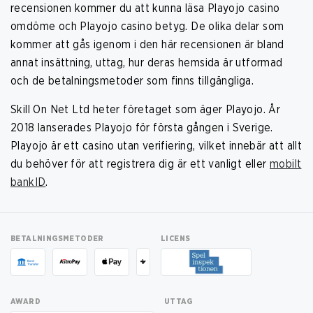
recensionen kommer du att kunna läsa Playojo casino
omdöme och Playojo casino betyg. De olika delar som
kommer att gås igenom i den här recensionen är bland
annat insättning, uttag, hur deras hemsida är utformad
och de betalningsmetoder som finns tillgängliga.
Skill On Net Ltd heter företaget som äger Playojo. År
2018 lanserades Playojo för första gången i Sverige.
Playojo är ett casino utan verifiering, vilket innebär att allt
du behöver för att registrera dig är ett vanligt eller
mobilt
bankID
.
BETALNINGSMETODER
LICENS
+
AWARD
UTTAG