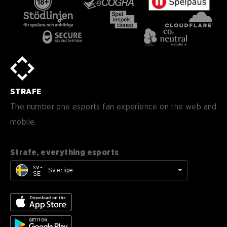
en
English
pt-
Português (BR)
BR
STRAFE
sv-
Sverige
SE
The number one esports fan experience on the web and
de-
Deutsch
mobile.
DE
es
Español (ES)
Strafe, everything esports
en-
English (CA)
sv-
CA
Sverige
SE
nl-
Nederlands (NL)
NL
es-
Español (MX)
MX