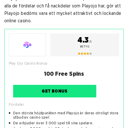
alla de fördelar och få nackdelar som Playojo har, gör att
Playojo bedöms vara ett mycket attraktivt och lockande
online casino.
4.3
/5
BETYG
Play Ojo Casino Bonus
100 Free Spins
GET BONUS
Fördelar
Den största höjdpunkten med Playojo är deras otroligt stora
utbud av casino spel.
De erbjuder över 3 000 spel till sina spelare.