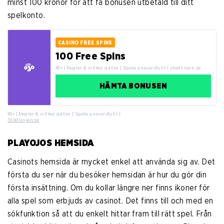
minst 100 kronor för att få bonusen utbetald till ditt
spelkonto.
CASINO FREE SPINS
100 Free Spins
18+ | Regler & villkor gäller | Spela ansvarsfullt | stodlinjen.se
HÄMTA BONUSEN
18+ | Regler & villkor gäller | Spela ansvarsfullt |
Stödlinjen.se
PLAYOJOS HEMSIDA
Casinots hemsida är mycket enkel att använda sig av. Det
första du ser när du besöker hemsidan är hur du gör din
första insättning. Om du kollar längre ner finns ikoner för
alla spel som erbjuds av casinot. Det finns till och med en
sökfunktion så att du enkelt hittar fram till rätt spel. Från