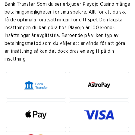
Bank Transfer. Som du ser erbjuder Playojo Casino många
betalningsmöjligheter för sina spelare. Allt för att du ska
få de optimala förutsättningar för ditt spel. Den lägsta
insättningen du kan göra hos Playojo är 100 kronor.
Insättningar är avgiftsfria. Beroende på vilken typ av
betalningsmetod som du väljer att använda för att göra
en insättning så kan det dock dras en avgift på din
insättning.