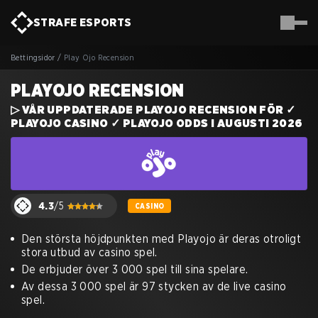
STRAFE
ESPORTS
Bettingsidor
/
Play Ojo Recension
PLAYOJO RECENSION
▷ VÅR UPPDATERADE PLAYOJO RECENSION FÖR ✓
PLAYOJO CASINO ✓ PLAYOJO ODDS I AUGUSTI 2026
4.3
/5
CASINO
Den största höjdpunkten med Playojo är deras otroligt
stora utbud av casino spel.
De erbjuder över 3 000 spel till sina spelare.
Av dessa 3 000 spel är 97 stycken av de live casino
spel.