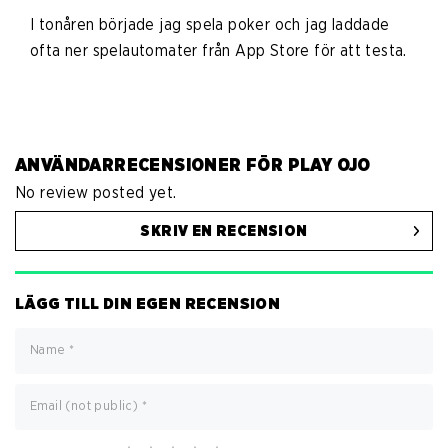
I tonåren började jag spela poker och jag laddade
ofta ner spelautomater från App Store för att testa.
ANVÄNDARRECENSIONER FÖR PLAY OJO
No review posted yet.
SKRIV EN RECENSION
LÄGG TILL DIN EGEN RECENSION
Name
*
Email (not public)
*