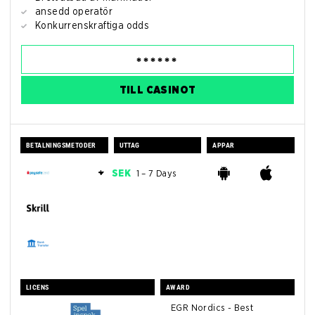
ansedd operatör
Konkurrenskraftiga odds
TILL CASINOT
BETALNINGSMETODER
UTTAG
APPAR
+
1 – 7 Days
LICENS
AWARD
EGR Nordics - Best