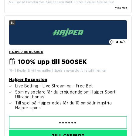
& villkor på ComeOn.com. Spela ansvarsfullt. I Stödlinjen.se I Spelpaus.se
Visa Mer
8.
4.4
/5
HAJPER BONUSKOD
100% upp till 500SEK
18+ | Regler & villkor gäller | Spela ansvarsfullt | stodlinjen.se
Hajper Recension
Live Betting - Live Streaming - Free Bet
Som ny spelare får du erbjudande om Hajper Sport
Ultrabet bonus
Till spel på Hajper odds får du 10 omsättningsfria
Hajper-spins
TILL CASINOT