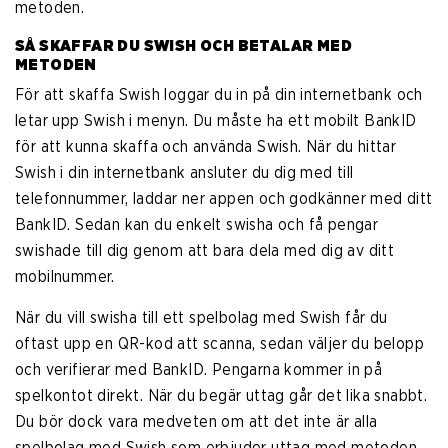
metoden.
SÅ SKAFFAR DU SWISH OCH BETALAR MED
METODEN
För att skaffa Swish loggar du in på din internetbank och
letar upp Swish i menyn. Du måste ha ett mobilt BankID
för att kunna skaffa och använda Swish. När du hittar
Swish i din internetbank ansluter du dig med till
telefonnummer, laddar ner appen och godkänner med ditt
BankID. Sedan kan du enkelt swisha och få pengar
swishade till dig genom att bara dela med dig av ditt
mobilnummer.
När du vill swisha till ett spelbolag med Swish får du
oftast upp en QR-kod att scanna, sedan väljer du belopp
och verifierar med BankID. Pengarna kommer in på
spelkontot direkt. När du begär uttag går det lika snabbt.
Du bör dock vara medveten om att det inte är alla
spelbolag med Swish som erbjuder uttag med metoden.