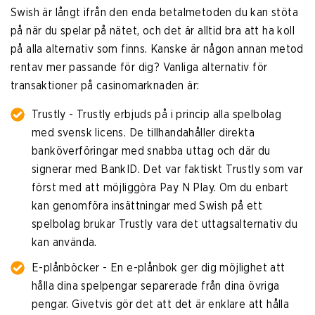
Swish är långt ifrån den enda betalmetoden du kan stöta
på när du spelar på nätet, och det är alltid bra att ha koll
på alla alternativ som finns. Kanske är någon annan metod
rentav mer passande för dig? Vanliga alternativ för
transaktioner på casinomarknaden är:
Trustly - Trustly erbjuds på i princip alla spelbolag
med svensk licens. De tillhandahåller direkta
banköverföringar med snabba uttag och där du
signerar med BankID. Det var faktiskt Trustly som var
först med att möjliggöra Pay N Play. Om du enbart
kan genomföra insättningar med Swish på ett
spelbolag brukar Trustly vara det uttagsalternativ du
kan använda.
E-plånböcker - En e-plånbok ger dig möjlighet att
hålla dina spelpengar separerade från dina övriga
pengar. Givetvis gör det att det är enklare att hålla