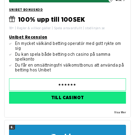
UNIBET BONUSKOD
100% upp till 100SEK
18+ | Regler & villkor gäller | Spela ansvarsfullt | stodlinjen.se
Unibet Recension
En mycket välkänd betting operatör med gott rykte om
sig
Du kan spela både betting och casino på samma
spelkonto
Du får en omsättningsfri välkomstbonus att använda på
betting hos Unibet
TILL CASINOT
Visa Mer
6.