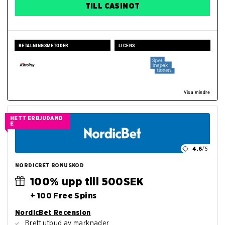
TILL CASINOT
BETALNINGSMETODER
LICENS
Visa mindre
HETT ERBJUDAND
E
4.6
/5
NORDICBET BONUSKOD
100% upp till 500SEK
+ 100 Free Spins
NordicBet Recension
Brett utbud av marknader