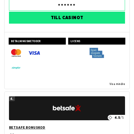
TILL CASINOT
BETALNINGSMETODER
LICENS
Visa mindre
4.
4.5
/5
BETSAFE BONUSKOD