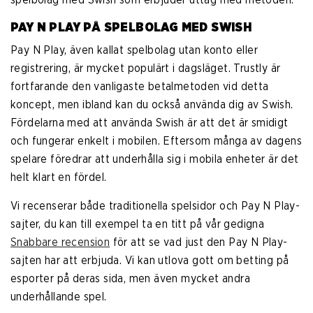
PAY N PLAY PÅ SPELBOLAG MED SWISH
Pay N Play, även kallat spelbolag utan konto eller
registrering, är mycket populärt i dagsläget. Trustly är
fortfarande den vanligaste betalmetoden vid detta
koncept, men ibland kan du också använda dig av Swish.
Fördelarna med att använda Swish är att det är smidigt
och fungerar enkelt i mobilen. Eftersom många av dagens
spelare föredrar att underhålla sig i mobila enheter är det
helt klart en fördel.
Vi recenserar både traditionella spelsidor och Pay N Play-
sajter, du kan till exempel ta en titt på vår gedigna
Snabbare recension
för att se vad just den Pay N Play-
sajten har att erbjuda. Vi kan utlova gott om betting på
esporter på deras sida, men även mycket andra
underhållande spel.