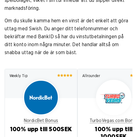
spelbolaget, vilket i sin tur innebär att du slipper direkt
marknadsföring.
Om du skulle kamma hem en vinst är det enkelt att göra
uttag med Swish. Du anger ditt telefonnummer och
bekräftar med BankID så har du vinstutbetalningen på
ditt konto inom några minuter. Det handlar alltså om
snabba uttag när de är som bäst.
Weekly Tip
Allrounder
NordicBet Bonus
TurboVegas.com Bonu
100% upp till 500SEK
100% upp till
1000SEK