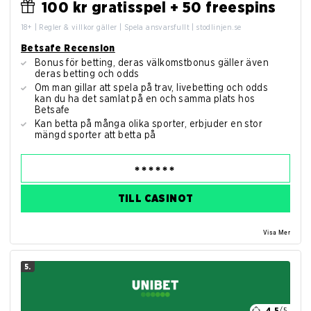
100 kr gratisspel + 50 freespins
18+ | Regler & villkor gäller | Spela ansvarsfullt | stodlinjen.se
Betsafe Recension
Bonus för betting, deras välkomstbonus gäller även
deras betting och odds
Om man gillar att spela på trav, livebetting och odds
kan du ha det samlat på en och samma plats hos
Betsafe
Kan betta på många olika sporter, erbjuder en stor
mängd sporter att betta på
TILL CASINOT
Visa Mer
5.
4.5
/5