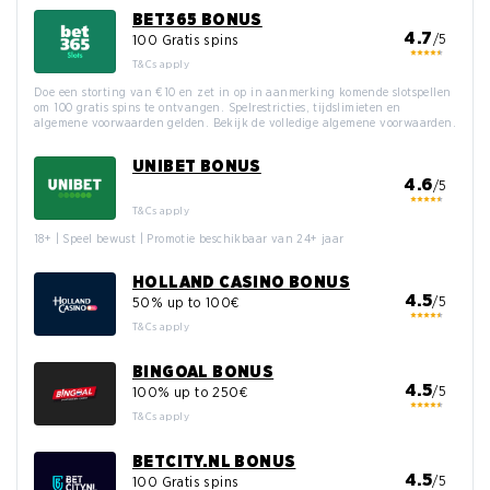
BET365 BONUS
LEOVEGAS
4.7
4.7
/5
/5
100 Gratis spins
LeoVegas Recensie
T&Cs apply
Doe een storting van €10 en zet in op in aanmerking komende slotspellen
om 100 gratis spins te ontvangen. Spelrestricties, tijdslimieten en
BET365
algemene voorwaarden gelden. Bekijk de volledige algemene voorwaarden.
4.7
/5
Bet365 Recensie
UNIBET BONUS
4.6
/5
UNIBET
T&Cs apply
4.6
/5
Unibet Recensie
18+ | Speel bewust | Promotie beschikbaar van 24+ jaar
HOLLAND CASINO BONUS
4.5
HOLLAND CASINO
/5
50% up to 100€
4.5
/5
Holland Casino Recensie
T&Cs apply
BINGOAL BONUS
4.5
JACK’S CASINO
/5
100% up to 250€
4.5
/5
Jack’s Casino Recensie
T&Cs apply
BETCITY.NL BONUS
4.5
/5
100 Gratis spins