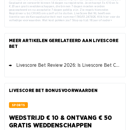
Geplaatst en verwerkt binnen 14 dagen na registratie. Je ontvangt 3x € 10 en 1x
€ 20 aan gratis weddenschappen, die binnen 7 dagen moeten worden
geaccepteerd en na acceptatie 7 dagen geldig zijn. Zie regels hieronder.
Registreer u bij CRUKS om uzelf uit te sluiten. LiveScore Bet NL heeft een
licentie van de Kansspelautoriteit met nummer 1740/01.247.826. Klik hier voor de
volledige voorwaarden. Wat kost gokken jou? Stop op tijd. 18 jaar of ouder+
MEER ARTIKELEN GERELATEERD AAN LIVESCORE
BET
Livescore Bet Review 2026: Is Livescore Bet Casino Veilig?
LIVESCORE BET BONUSVOORWAARDEN
SPORTS
WEDSTRIJD € 10 & ONTVANG € 50
GRATIS WEDDENSCHAPPEN