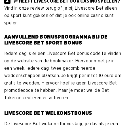
🎉 HEEFT LIVESCORE BET OOK CASINOSPELLEN?
Vind in onze review terug of je bij Livescore Bet alleen
op sport kunt gokken of dat je ook online casino kunt
spelen.
AANVULLEND BONUSPROGRAMMA BIJ DE
LIVESCORE BET SPORT BONUS
Iedere dag is er een Livescore Bet bonus code te vinden
op de website van de bookmaker. Hiervoor moet je in
een week, iedere dag, twee gecombineerde
weddenschappen plaatsen. Je krijgt per inzet 10 euro om
gratis te wedden. Hiervoor hoef je geen Livescore Bet
promotiecode te hebben. Maar je moet wel de Bet
Token accepteren en activeren.
LIVESCORE BET WELKOMSTBONUS
De Livescore Bet welkomstbonus krijg je dus als je een