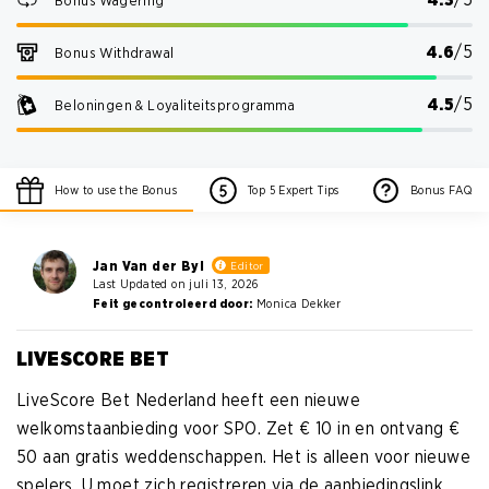
Bonus Wagering
4.6
/5
Bonus Withdrawal
4.5
/5
Beloningen & Loyaliteitsprogramma
Payment
Deposit
Withdrawal
Approva
Safety
How to use the Bonus
Top 5 Expert Tips
Bonus FAQ
Provider
time
time
rate
instant
1 - 2 days
very_high_security
high
Write Own Review
Jan Van der Byl
Editor
high_security
Last Updated on juli 13, 2026
0
Feit gecontroleerd door:
Monica Dekker
Loading ...
USER RATING
/5
very_high_security
medium
instant
1 - 5 days
very_high_security
medium
LIVESCORE BET
5 Stars
0%
high_security
4 Stars
0%
LiveScore Bet Nederland heeft een nieuwe
welkomstaanbieding voor SPO. Zet € 10 in en ontvang €
very_high_security
3 Stars
0%
50 aan gratis weddenschappen. Het is alleen voor nieuwe
2 Stars
0%
spelers. U moet zich registreren via de aanbiedingslink.