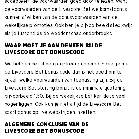
accepteert, de voorwaarden goed door te lezen. Want
de voorwaarden van de Livescore Bet welkomstbonus
kunnen afwijken van de bonusvoorwaarden van de
wekelijkse promoties. Ook ben je bijvoorbeeld alles kwijt
als je tussentijds de weddenschap onderbreekt.
WAAR MOET JE AAN DENKEN BIJ DE
LIVESCORE BET BONUSCODE
We hebben het al een paar keer benoemd. Speel je met
de Livescore Bet bonus code dan is het goed om te
kijken welke voorwaarden van toepassing zijn. Bij de
Livescore Bet storting bonus is de minimale quotering
bijvoorbeeld 1.50. Bij de wekelijkse bet kan deze veel
hoger liggen. Ook kun je niet altijd de Livescore Bet
sport bonus op live wedstrijden inzetten.
ALGEMENE CONCLUSIE VAN DE
LIVESCORE BET BONUSCODE