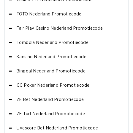
TOTO Nederland Promotiecode
Fair Play Casino Nederland Promotiecode
Tombola Nederland Promotiecode
Kansino Nederland Promotiecode
Bingoal Nederland Promotiecode
GG Poker Nederland Promotiecode
ZE Bet Nederland Promotiecode
ZE Turf Nederland Promotiecode
Livescore Bet Nederland Promotiecode