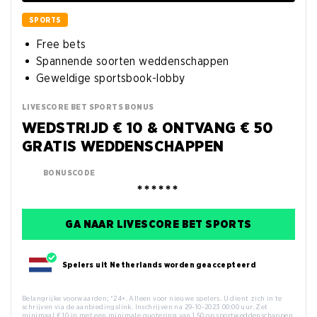
SPORTS
Free bets
Spannende soorten weddenschappen
Geweldige sportsbook-lobby
LIVESCORE BET SPORTS BONUS
WEDSTRIJD € 10 & ONTVANG € 50
GRATIS WEDDENSCHAPPEN
BONUSCODE
GA NAAR LIVESCORE BET SPORTS
Spelers uit Netherlands worden geaccepteerd
Belangrijke voorwaarden; *24+. Alleen voor nieuwe spelers. U dient zich in te
schrijven via de aanbiedingslink. Inschrijven na 29-10-2023 00:00 uur. Zet
minimaal € 10 in met een minimale quotering van 1,50 op sportweddenschappen.