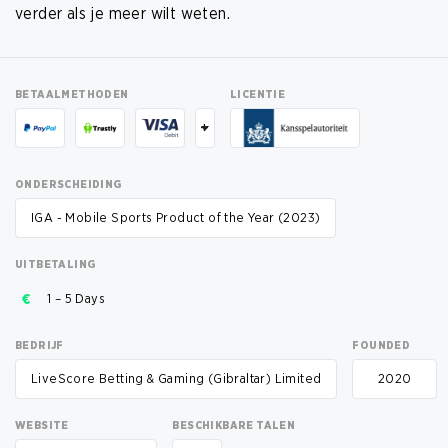
verder als je meer wilt weten.
BETAALMETHODEN
LICENTIE
+
ONDERSCHEIDING
IGA - Mobile Sports Product of the Year (2023)
UITBETALING
1 – 5 Days
BEDRIJF
FOUNDED
LiveScore Betting & Gaming (Gibraltar) Limited
2020
WEBSITE
BESCHIKBARE TALEN