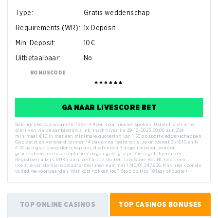
Type:
Gratis weddenschap
Requirements (WR):
1x Deposit
Min. Deposit:
10€
Uitbetaalbaar:
No
BONUSCODE
GA NAAR LIVESCORE BET
Belangrijke voorwaarden; *24+. Alleen voor nieuwe spelers. U dient zich in te
schrijven via de aanbiedingslink. Inschrijven na 29-10-2023 00:00 uur. Zet
minimaal € 10 in met een minimale quotering van 1,50 op sportweddenschappen.
Geplaatst en verwerkt binnen 14 dagen na registratie. Je ontvangt 3x € 10 en 1x
€ 20 aan gratis weddenschappen, die binnen 7 dagen moeten worden
geaccepteerd en na acceptatie 7 dagen geldig zijn. Zie regels hieronder.
Registreer u bij CRUKS om uzelf uit te sluiten. LiveScore Bet NL heeft een
licentie van de Kansspelautoriteit met nummer 1740/01.247.826. Klik hier voor de
volledige voorwaarden. Wat kost gokken jou? Stop op tijd. 18 jaar of ouder+
TOP ONLINE CASINOS
TOP CASINOS BONUSES