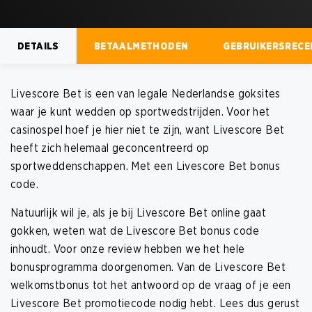
DETAILS
BETAALMETHODEN
GEBRUIKERSRECE
Livescore Bet is een van legale Nederlandse goksites
waar je kunt wedden op sportwedstrijden. Voor het
casinospel hoef je hier niet te zijn, want Livescore Bet
heeft zich helemaal geconcentreerd op
sportweddenschappen. Met een Livescore Bet bonus
code.
Natuurlijk wil je, als je bij Livescore Bet online gaat
gokken, weten wat de Livescore Bet bonus code
inhoudt. Voor onze review hebben we het hele
bonusprogramma doorgenomen. Van de Livescore Bet
welkomstbonus tot het antwoord op de vraag of je een
Livescore Bet promotiecode nodig hebt. Lees dus gerust