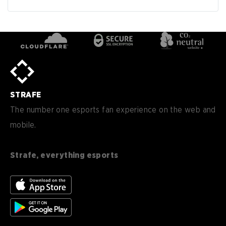
en
English
pt-
Português (BR)
BR
sv-
Sverige
SE
STRAFE
de-
Deutsch
DE
The number one esports fan experience on the web and
mobile.
es
Español (ES)
en-
English (CA)
CA
Strafe, everything esports
nl-
Nederlands (NL)
NL
es-
Español (MX)
MX