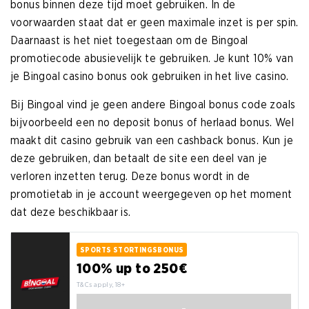
bonus binnen deze tijd moet gebruiken. In de
voorwaarden staat dat er geen maximale inzet is per spin.
Daarnaast is het niet toegestaan om de Bingoal
promotiecode abusievelijk te gebruiken. Je kunt 10% van
je Bingoal casino bonus ook gebruiken in het live casino.
Bij Bingoal vind je geen andere Bingoal bonus code zoals
bijvoorbeeld een no deposit bonus of herlaad bonus. Wel
maakt dit casino gebruik van een cashback bonus. Kun je
deze gebruiken, dan betaalt de site een deel van je
verloren inzetten terug. Deze bonus wordt in de
promotietab in je account weergegeven op het moment
dat deze beschikbaar is.
SPORTS STORTINGSBONUS
100% up to 250€
T&Cs apply, 18+