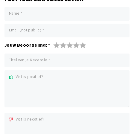
Name
*
Email (not public)
*
Jouw Beoordeling:
*
Titel van je Recensie
*
Wat is positief?
Wat is negatief?