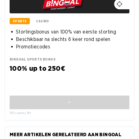
SPORTS
CASINO
Stortingsbonus van 100% van eerste storting
Beschikbaar na slechts 6 keer rond spelen
Promotiecodes
BINGOAL SPORTS BONUS
100% up to 250€
-
T&Cs apply, 18+
MEER ARTIKELEN GERELATEERD AAN BINGOAL