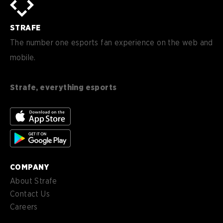
sv-
Sverige
SE
STRAFE
de-
Deutsch
DE
The number one esports fan experience on the web and
mobile.
es
Español (ES)
en-
English (CA)
CA
Strafe, everything esports
nl-
Nederlands (NL)
NL
es-
Español (MX)
MX
COMPANY
About Strafe
Contact Us
Careers