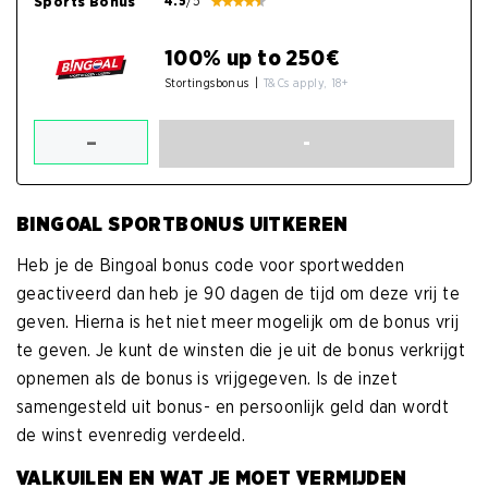
4.5
/5
Sports Bonus
100% up to 250€
Stortingsbonus
|
T&Cs apply, 18+
-
BINGOAL SPORTBONUS UITKEREN
Heb je de Bingoal bonus code voor sportwedden
geactiveerd dan heb je 90 dagen de tijd om deze vrij te
geven. Hierna is het niet meer mogelijk om de bonus vrij
te geven. Je kunt de winsten die je uit de bonus verkrijgt
opnemen als de bonus is vrijgegeven. Is de inzet
samengesteld uit bonus- en persoonlijk geld dan wordt
de winst evenredig verdeeld.
VALKUILEN EN WAT JE MOET VERMIJDEN