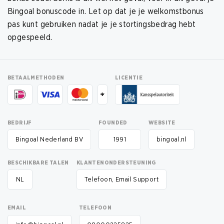
Bingoal bonuscode in. Let op dat je je welkomstbonus
pas kunt gebruiken nadat je je stortingsbedrag hebt
-
opgespeeld.
BETAALMETHODEN
LICENTIE
+
BEDRIJF
FOUNDED
WEBSITE
Bingoal Nederland BV
1991
bingoal.nl
BESCHIKBARE TALEN
KLANTENONDERSTEUNING
NL
Telefoon, Email Support
EMAIL
TELEFOON