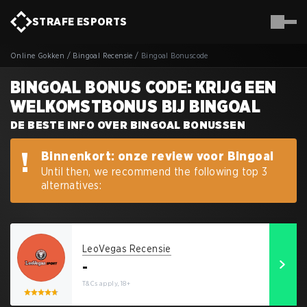
STRAFE
ESPORTS
Online Gokken
/
Bingoal Recensie
/
Bingoal Bonuscode
BINGOAL BONUS CODE: KRIJG EEN
WELKOMSTBONUS BIJ BINGOAL
DE BESTE INFO OVER BINGOAL BONUSSEN
Binnenkort: onze review voor Bingoal
Until then, we recommend the following top 3
alternatives:
LeoVegas Recensie
-
T&Cs apply, 18+