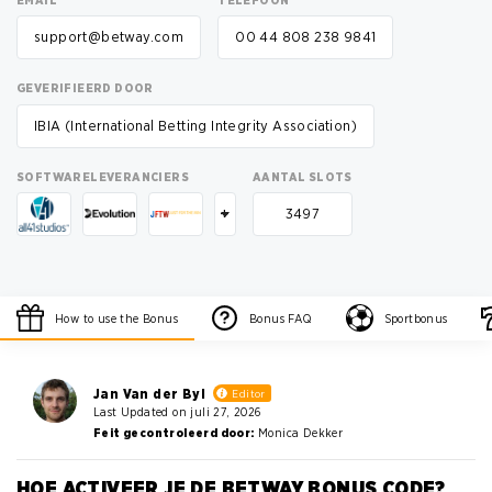
EMAIL
TELEFOON
support@betway.com
00 44 808 238 9841
GEVERIFIEERD DOOR
IBIA (International Betting Integrity Association)
SOFTWARELEVERANCIERS
AANTAL SLOTS
+
3497
How to use the Bonus
Bonus FAQ
Sportbonus
Write Own Review
Jan Van der Byl
Editor
Last Updated on juli 27, 2026
0
Feit gecontroleerd door:
Monica Dekker
Loading ...
USER RATING
/5
HOE ACTIVEER JE DE BETWAY BONUS CODE?
5 Stars
0%