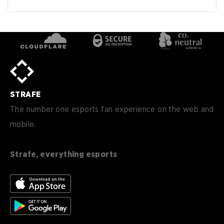
en
English
pt-
Português (BR)
BR
sv-
Sverige
SE
STRAFE
de-
Deutsch
DE
The number one esports fan experience on the web and
mobile.
es
Español (ES)
en-
English (CA)
CA
Strafe, everything esports
nl-
Nederlands (NL)
NL
es-
Español (MX)
MX