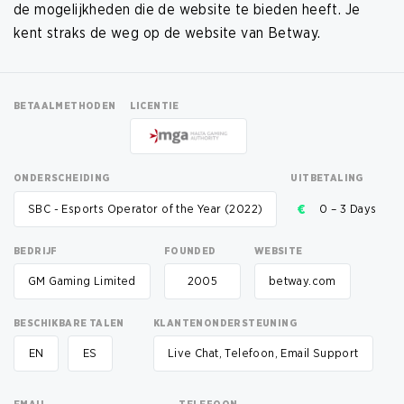
de mogelijkheden die de website te bieden heeft. Je
kent straks de weg op de website van Betway.
BETAALMETHODEN
LICENTIE
ONDERSCHEIDING
UITBETALING
SBC - Esports Operator of the Year (2022)
0 – 3 Days
BEDRIJF
FOUNDED
WEBSITE
GM Gaming Limited
2005
betway.com
BESCHIKBARE TALEN
KLANTENONDERSTEUNING
EN
ES
Live Chat, Telefoon, Email Support