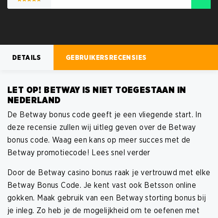
DETAILS
GEBRUIKERSRECENSIES
LET OP! BETWAY IS NIET TOEGESTAAN IN
NEDERLAND
De Betway bonus code geeft je een vliegende start. In
deze recensie zullen wij uitleg geven over de Betway
bonus code. Waag een kans op meer succes met de
Betway promotiecode! Lees snel verder
Door de Betway casino bonus raak je vertrouwd met elke
Betway Bonus Code. Je kent vast ook Betsson online
gokken. Maak gebruik van een Betway storting bonus bij
je inleg. Zo heb je de mogelijkheid om te oefenen met