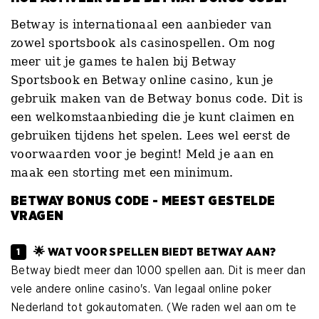
4 Stars
0%
Betway is internationaal een aanbieder van 
zowel sportsbook als casinospellen. Om nog 
3 Stars
0%
meer uit je games te halen bij Betway 
2 Stars
0%
Sportsbook en Betway online casino, kun je 
gebruik maken van de Betway bonus code. Dit is 
1 Star
0%
een welkomstaanbieding die je kunt claimen en 
gebruiken tijdens het spelen. Lees wel eerst de 
voorwaarden voor je begint! Meld je aan en 
BETWAY BONUS CODE - MEEST GESTELDE
VRAGEN
🌟 WAT VOOR SPELLEN BIEDT BETWAY AAN?
Betway biedt meer dan 1000 spellen aan. Dit is meer dan
vele andere online casino's. Van legaal online poker
Nederland tot gokautomaten. (We raden wel aan om te