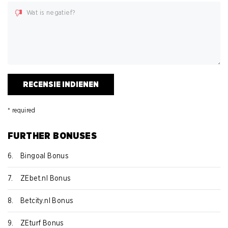
Wat is negatief?
* required
FURTHER BONUSES
6.
Bingoal Bonus
7.
ZEbet.nl Bonus
8.
Betcity.nl Bonus
9.
ZEturf Bonus