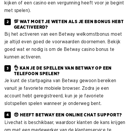
kijken of een casino een vergunning heeft voor je begint
met spelen).
💯 WAT MOET JE WETEN ALS JE EEN BONUS HEBT
GEACTIVEERD?
Bij het activeren van een Betway welkomstbonus moet
je altijd even goed de voorwaarden doornemen. Bekijk
goed wat er nodig is om de Betway casino bonus te
kunnen activeren.
👌 KAN JE DE SPELLEN VAN BETWAY OP EEN
TELEFOON SPELEN?
Je kunt de startpagina van Betway gewoon bereiken
vanuit je favoriete mobiele browser. Zodra je een
account hebt geregistreerd, kun je je favoriete
slotspellen spelen wanneer je onderweg bent.
😎 HEEFT BETWAY EEN ONLINE CHAT SUPPORT?
Livechat is beschikbaar, waardoor klanten de kans krijgen
om met een medewerker van de klantenservice te