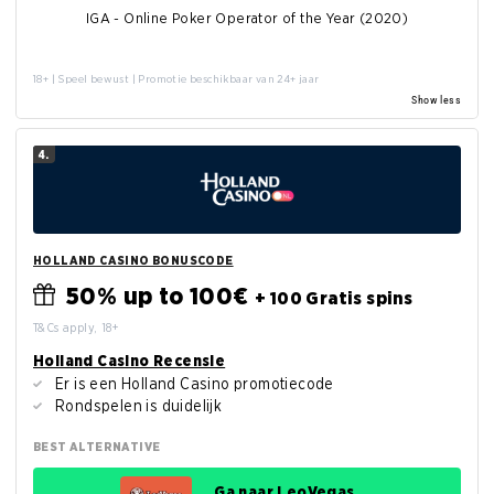
IGA - Online Poker Operator of the Year (2020)
18+ | Speel bewust | Promotie beschikbaar van 24+ jaar
Show less
4.
HOLLAND CASINO BONUSCODE
50% up to 100€
+ 100 Gratis spins
T&Cs apply, 18+
Holland Casino Recensie
Er is een Holland Casino promotiecode
Rondspelen is duidelijk
BEST ALTERNATIVE
Ga naar LeoVegas