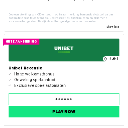
Doe een storting van €10 en zet in op in aanmerking komende slotspellen om
100 gratis spins te ontvangen. Spelrestricties, tijdslimieten en algemene
voorwaarden gelden. Bekijk de volledige algemene voorwaarden.
Show less
HETE AANBIEDING
4.6
/5
Unibet Recensie
Hoge welkomstbonus
Geweldig spelaanbod
Exclusieve speelautomaten
PLAY NOW