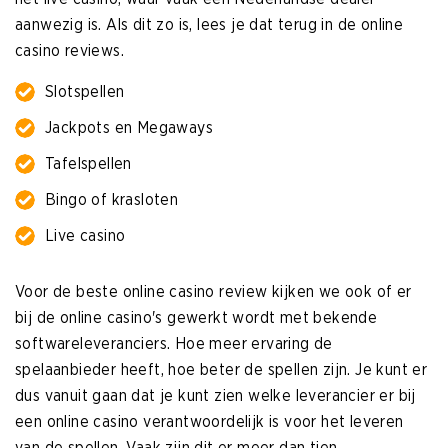
aanwezig is. Als dit zo is, lees je dat terug in de online
casino reviews.
Slotspellen
Jackpots en Megaways
Tafelspellen
Bingo of krasloten
Live casino
Voor de beste online casino review kijken we ook of er
bij de online casino's gewerkt wordt met bekende
softwareleveranciers. Hoe meer ervaring de
spelaanbieder heeft, hoe beter de spellen zijn. Je kunt er
dus vanuit gaan dat je kunt zien welke leverancier er bij
een online casino verantwoordelijk is voor het leveren
van de spellen. Vaak zijn dit er meer dan tien.