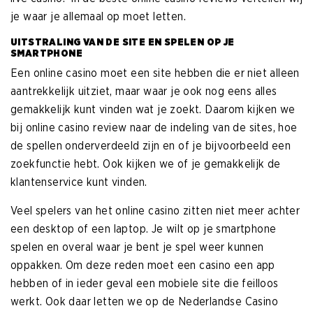
je waar je allemaal op moet letten.
UITSTRALING VAN DE SITE EN SPELEN OP JE
SMARTPHONE
Een online casino moet een site hebben die er niet alleen
aantrekkelijk uitziet, maar waar je ook nog eens alles
gemakkelijk kunt vinden wat je zoekt. Daarom kijken we
bij online casino review naar de indeling van de sites, hoe
de spellen onderverdeeld zijn en of je bijvoorbeeld een
zoekfunctie hebt. Ook kijken we of je gemakkelijk de
klantenservice kunt vinden.
Veel spelers van het online casino zitten niet meer achter
een desktop of een laptop. Je wilt op je smartphone
spelen en overal waar je bent je spel weer kunnen
oppakken. Om deze reden moet een casino een app
hebben of in ieder geval een mobiele site die feilloos
werkt. Ook daar letten we op de Nederlandse Casino