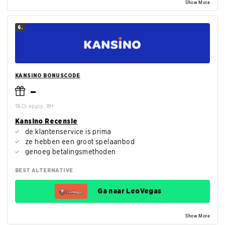
Show More
6.
KANSINO BONUSCODE
–
T&Cs apply, 18+
Kansino Recensie
de klantenservice is prima
ze hebben een groot spelaanbod
genoeg betalingsmethoden
BEST ALTERNATIVE
Ga naar LeoVegas
Show More