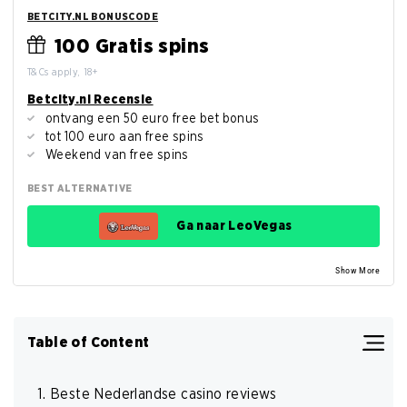
BETCITY.NL BONUSCODE
100 Gratis spins
T&Cs apply, 18+
Betcity.nl Recensie
ontvang een 50 euro free bet bonus
tot 100 euro aan free spins
Weekend van free spins
BEST ALTERNATIVE
Ga naar LeoVegas
Show More
Table of Content
Beste Nederlandse casino reviews