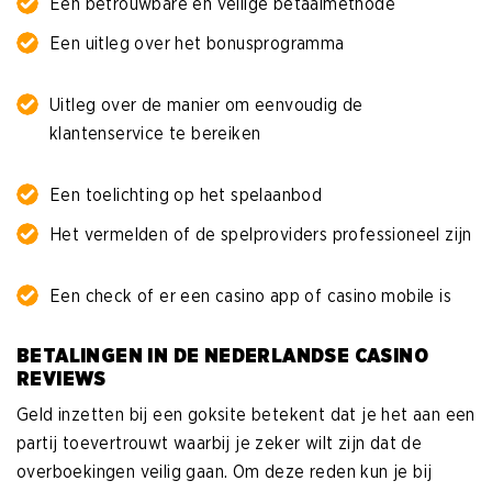
Een betrouwbare en veilige betaalmethode
Een uitleg over het bonusprogramma
Uitleg over de manier om eenvoudig de
klantenservice te bereiken
Een toelichting op het spelaanbod
Het vermelden of de spelproviders professioneel zijn
Een check of er een casino app of casino mobile is
BETALINGEN IN DE NEDERLANDSE CASINO
REVIEWS
Geld inzetten bij een goksite betekent dat je het aan een
partij toevertrouwt waarbij je zeker wilt zijn dat de
overboekingen veilig gaan. Om deze reden kun je bij