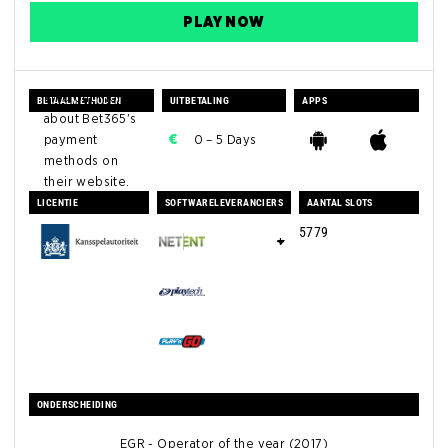
PLAY NOW
Find out more
BETAALMETHODEN
UITBETALING
APPS
about Bet365's
payment
0 – 5 Days
methods on
their website.
LICENTIE
SOFTWARELEVERANCIERS
AANTAL SLOTS
5779
+
ONDERSCHEIDING
EGR - Operator of the year (2017)