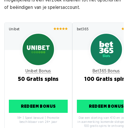
of beëindigen van je spelersaccount.
Unibet
bet365
Unibet Bonus
Bet365 Bonus
50 Gratis spins
100 Gratis spin
REDEEM BONUS
REDEEM BONUS
18+ | Speel bewust | Promotie
Doe een storting van €10 en zet 
beschikbaar van 24+ jaar
in aanmerking komende slotspell
100 gratis spins te ontvangen