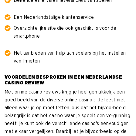
Bekende en ervaren leveranciers van spellen
Een Nederlandstalige klantenservice
Overzichtelijke site die ook geschikt is voor de
smartphone
Het aanbieden van hulp aan spelers bij het instellen
van limieten
VOORDELEN BESPROKEN IN EEN NEDERLANDSE
CASINO REVIEW
Met online casino reviews krijg je heel gemakkelijk een
goed beeld van de diverse online casino's. Je leest niet
alleen waar je op moet letten, dus dat het bijvoorbeeld
belangrijk is dat het casino waar je speelt een vergunning
heeft, je kunt ook de verschillende casino's eenvoudiger
met elkaar vergelijken. Daarbij let je bijvoorbeeld op de